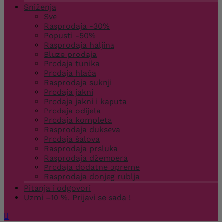
Sniženja
Sve
Rasprodaja -30%
Popusti -50%
Rasprodaja haljina
Bluze prodaja
Prodaja tunika
Prodaja hlača
Rasprodaja suknji
Prodaja jakni
Prodaja jakni i kaputa
Prodaja odijela
Prodaja kompleta
Rasprodaja dukseva
Prodaja šalova
Rasprodaja prsluka
Rasprodaja džempera
Prodaja dodatne opreme
Rasprodaja donjeg rublja
Pitanja i odgovori
Uzmi –10 %. Prijavi se sada !
