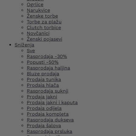
Ogrlice
Narukvice
Ženske torbe
Torbe za plažu
Clutch torbice
Novčanici
Ženski pojasevi
Sniženja
Sve
Rasprodaja -30%
Popusti -50%
Rasprodaja haljina
Bluze prodaja
Prodaja tunika
Prodaja hlača
Rasprodaja suknji
Prodaja jakni
Prodaja jakni i kaputa
Prodaja odijela
Prodaja kompleta
Rasprodaja dukseva
Prodaja šalova
Rasprodaja prsluka