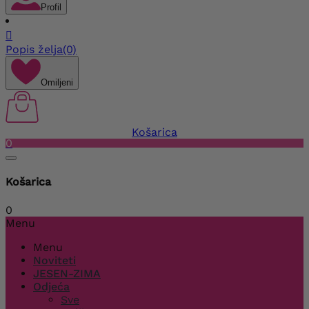
Profil

Popis želja
(0)
Omiljeni
Košarica
0
Košarica
0
Menu
Menu
Noviteti
JESEN-ZIMA
Odjeća
Sve