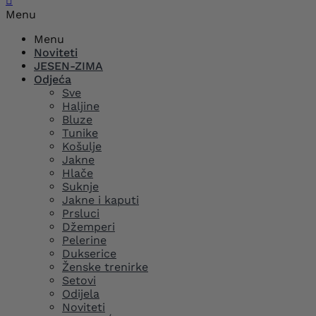

Menu
Menu
Noviteti
JESEN-ZIMA
Odjeća
Sve
Haljine
Bluze
Tunike
Košulje
Jakne
Hlače
Suknje
Jakne i kaputi
Prsluci
Džemperi
Pelerine
Dukserice
Ženske trenirke
Setovi
Odijela
Noviteti