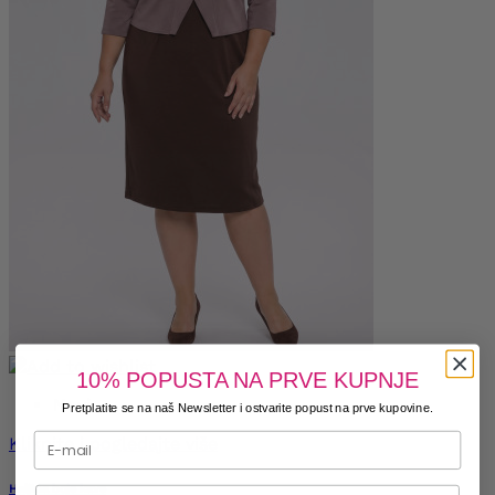
10% POPUSTA NA PRVE KUPNJE
Novi
Pretplatite se na naš Newsletter i ostvarite popust na prve kupovine.
Kliknite i pogledajte više
Haljina boje kave
Telefonski broj