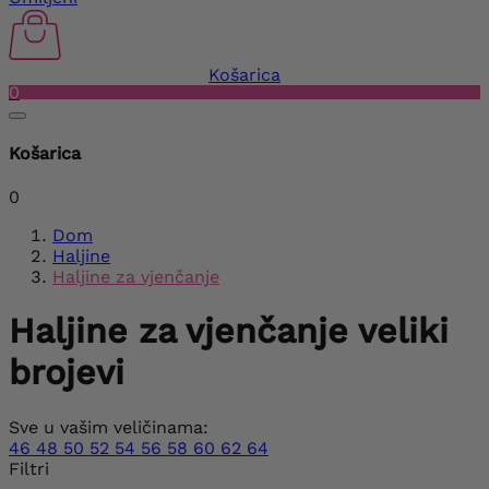
Košarica
0
Košarica
0
Dom
Haljine
Haljine za vjenčanje
Haljine za vjenčanje veliki
brojevi
Sve u vašim veličinama:
46
48
50
52
54
56
58
60
62
64
Filtri