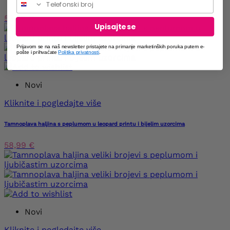
53,99 €
Upisajte se
Prijavom se na naš newsletter pristajete na primanje marketinških poruka putem e-
pošte i prihvaćate
Politika privatnosti
.
Novi
Kliknite i pogledajte više
Tamnoplava haljina s peplumom u leopard printu i bijelim uzorcima
58,99 €
Novi
Kliknite i pogledajte više