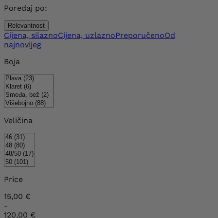
Poredaj po:
Relevantnost
Cijena, silazno
Cijena, uzlazno
Preporučeno
Od
najnovijeg
Boja
Veličina
Price
15,00 €
-
120,00 €