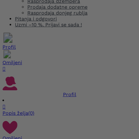
Rasprodaja džempera
Prodaja dodatne opreme
Rasprodaja donjeg rublja
Pitanja i odgovori
Uzmi –10 %. Prijavi se sada !
Profil
Omiljeni

Profil

Popis želja
(0)
Omiljeni