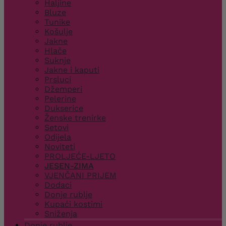
Haljine
Bluze
Tunike
Košulje
Jakne
Hlače
Suknje
Jakne i kaputi
Prsluci
Džemperi
Pelerine
Dukserice
Ženske trenirke
Setovi
Odijela
Noviteti
PROLJEĆE-LJETO
JESEN-ZIMA
VJENČANI PRIJEM
Dodaci
Donje rublje
Kupaći kostimi
Sniženja
Donje rublje