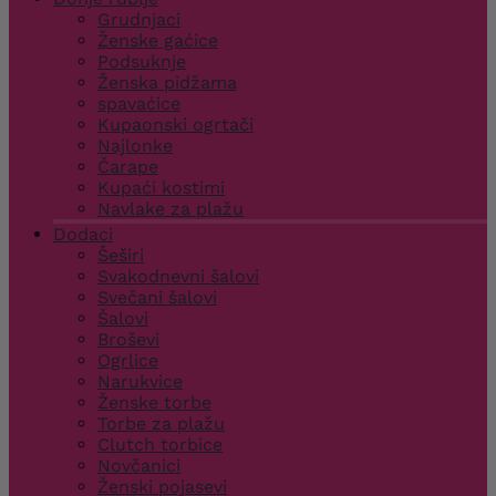
Grudnjaci
Ženske gaćice
Podsuknje
Ženska pidžama
spavaćice
Kupaonski ogrtači
Najlonke
Čarape
Kupaći kostimi
Navlake za plažu
Dodaci
Šeširi
Svakodnevni šalovi
Svečani šalovi
Šalovi
Broševi
Ogrlice
Narukvice
Ženske torbe
Torbe za plažu
Clutch torbice
Novčanici
Ženski pojasevi