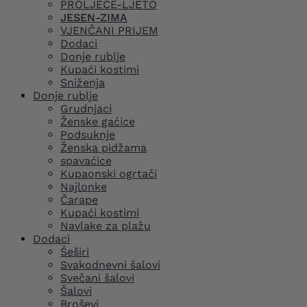
PROLJEĆE-LJETO
JESEN-ZIMA
VJENČANI PRIJEM
Dodaci
Donje rublje
Kupaći kostimi
Sniženja
Donje rublje
Grudnjaci
Ženske gaćice
Podsuknje
Ženska pidžama
spavaćice
Kupaonski ogrtači
Najlonke
Čarape
Kupaći kostimi
Navlake za plažu
Dodaci
Šeširi
Svakodnevni šalovi
Svečani šalovi
Šalovi
Broševi