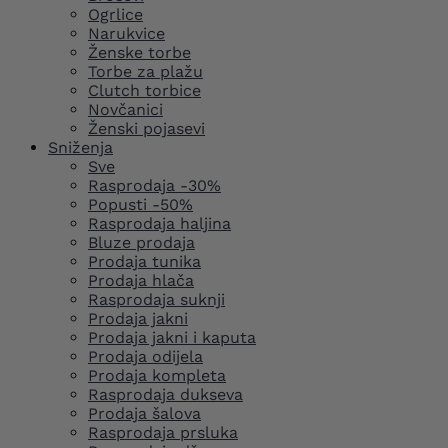
Ogrlice
Narukvice
Ženske torbe
Torbe za plažu
Clutch torbice
Novčanici
Ženski pojasevi
Sniženja
Sve
Rasprodaja -30%
Popusti -50%
Rasprodaja haljina
Bluze prodaja
Prodaja tunika
Prodaja hlača
Rasprodaja suknji
Prodaja jakni
Prodaja jakni i kaputa
Prodaja odijela
Prodaja kompleta
Rasprodaja dukseva
Prodaja šalova
Rasprodaja prsluka