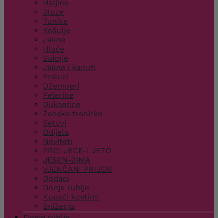
Haljine
Bluze
Tunike
Košulje
Jakne
Hlače
Suknje
Jakne i kaputi
Prsluci
Džemperi
Pelerine
Dukserice
Ženske trenirke
Setovi
Odijela
Noviteti
PROLJEĆE-LJETO
JESEN-ZIMA
VJENČANI PRIJEM
Dodaci
Donje rublje
Kupaći kostimi
Sniženja
Donje rublje