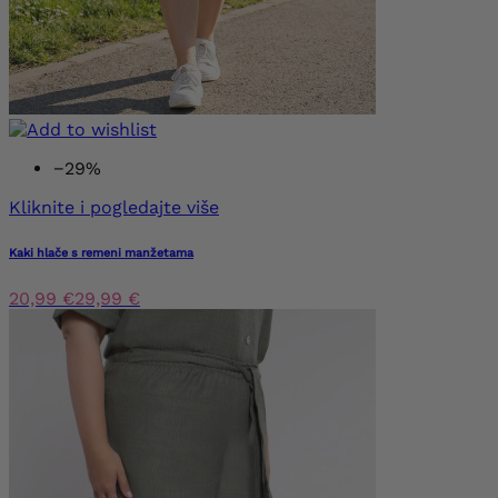
−29%
Kliknite i pogledajte više
Kaki hlače s remeni manžetama
20,99 €
29,99 €