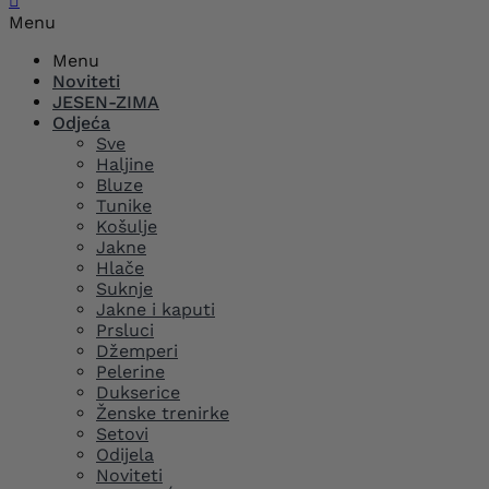

Menu
Menu
Noviteti
JESEN-ZIMA
Odjeća
Sve
Haljine
Bluze
Tunike
Košulje
Jakne
Hlače
Suknje
Jakne i kaputi
Prsluci
Džemperi
Pelerine
Dukserice
Ženske trenirke
Setovi
Odijela
Noviteti