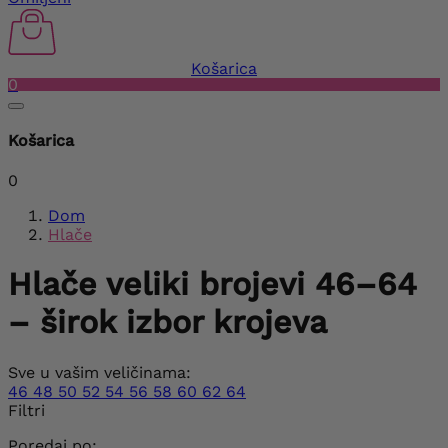
Košarica
0
Košarica
0
Dom
Hlače
Hlače veliki brojevi 46–64
– širok izbor krojeva
Sve u vašim veličinama:
46
48
50
52
54
56
58
60
62
64
Filtri
Poredaj po: