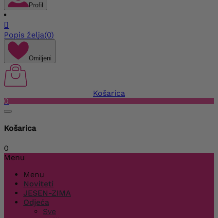
Profil

Popis želja
(0)
Omiljeni
Košarica
0
Košarica
0
Menu
Menu
Noviteti
JESEN-ZIMA
Odjeća
Sve