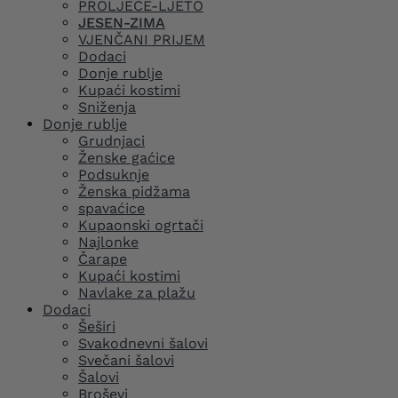
PROLJEĆE-LJETO
JESEN-ZIMA
VJENČANI PRIJEM
Dodaci
Donje rublje
Kupaći kostimi
Sniženja
Donje rublje
Grudnjaci
Ženske gaćice
Podsuknje
Ženska pidžama
spavaćice
Kupaonski ogrtači
Najlonke
Čarape
Kupaći kostimi
Navlake za plažu
Dodaci
Šeširi
Svakodnevni šalovi
Svečani šalovi
Šalovi
Broševi