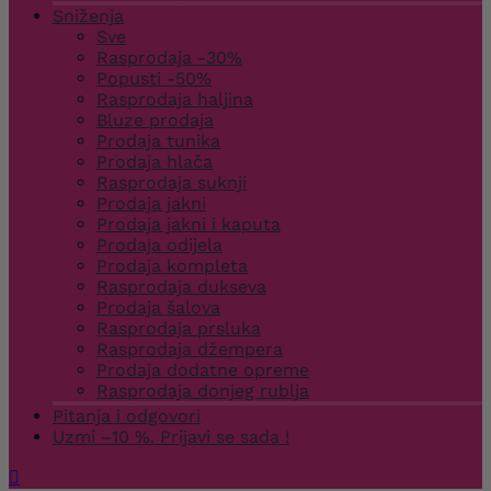
Sniženja
Sve
Rasprodaja -30%
Popusti -50%
Rasprodaja haljina
Bluze prodaja
Prodaja tunika
Prodaja hlača
Rasprodaja suknji
Prodaja jakni
Prodaja jakni i kaputa
Prodaja odijela
Prodaja kompleta
Rasprodaja dukseva
Prodaja šalova
Rasprodaja prsluka
Rasprodaja džempera
Prodaja dodatne opreme
Rasprodaja donjeg rublja
Pitanja i odgovori
Uzmi –10 %. Prijavi se sada !
