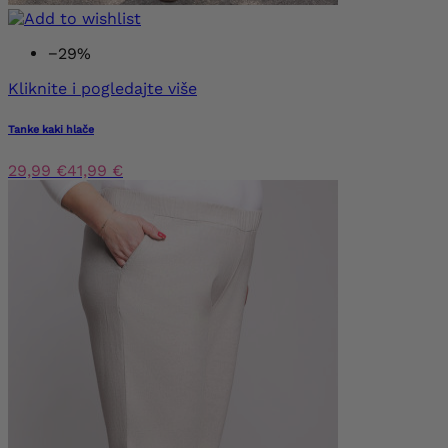
−29%
Kliknite i pogledajte više
Tanke kaki hlače
29,99 €
41,99 €