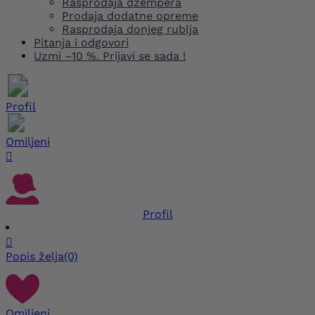
Rasprodaja džempera
Prodaja dodatne opreme
Rasprodaja donjeg rublja
Pitanja i odgovori
Uzmi –10 %. Prijavi se sada !
Profil
Omiljeni

Profil

Popis želja
(0)
Omiljeni