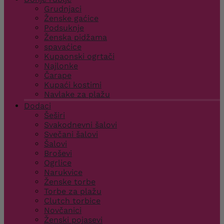
Grudnjaci
Ženske gaćice
Podsuknje
Ženska pidžama
spavaćice
Kupaonski ogrtači
Najlonke
Čarape
Kupaći kostimi
Navlake za plažu
Dodaci
Šeširi
Svakodnevni šalovi
Svečani šalovi
Šalovi
Broševi
Ogrlice
Narukvice
Ženske torbe
Torbe za plažu
Clutch torbice
Novčanici
Ženski pojasevi