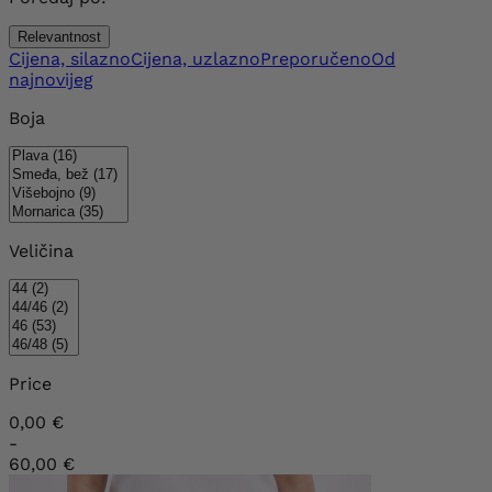
Relevantnost
Cijena, silazno
Cijena, uzlazno
Preporučeno
Od
najnovijeg
Boja
Veličina
Price
0,00 €
-
60,00 €