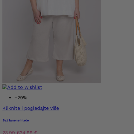
−29%
Kliknite i pogledajte više
Bež lanene hlače
23,99 €
34,99 €