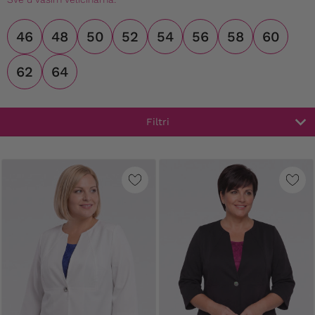
46
48
50
52
54
56
58
60
62
64
Filtri