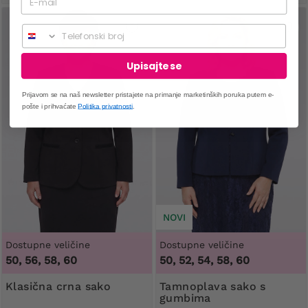
Telefonski broj
Upisajte se
Prijavom se na naš newsletter pristajete na primanje marketinških poruka putem e-
pošte i prihvaćate
Politika privatnosti
.
NOVI
Dostupne veličine
Dostupne veličine
50, 56, 58, 60
50, 52, 54, 58, 60
Klasična crna sako
Tamnoplava sako s
gumbima