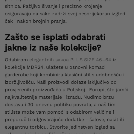
sitnica. Pažljivo šivanje i precizno krojenje
osiguravaju da sako zadrži svoj besprijekoran izgled
čak i nakon brojnih pranja.
Zašto se isplati odabrati
jakne iz naše kolekcije?
Odabirom
elegantnih sakoa PLUS SIZE 46–64
iz
kolekcije MDR24, ulažete u osnovni komad
garderobe koji kombinira klasični stil s udobnošću i
izdržljivošću. Naši proizvodi dolaze isključivo od
provjerenih proizvođača u Poljskoj i Europi, što jamči
najkvalitetnije materijale i izradu. Nudimo brzu
dostavu i 30-dnevnu politiku povrata, a naš tim
stilista može vam pomoći s odabirom veličine i
preporučiti odgovarajuće dodatke - šalove, nakit ili
elegantnu torbicu. Stvorite jedinstven izgled sa