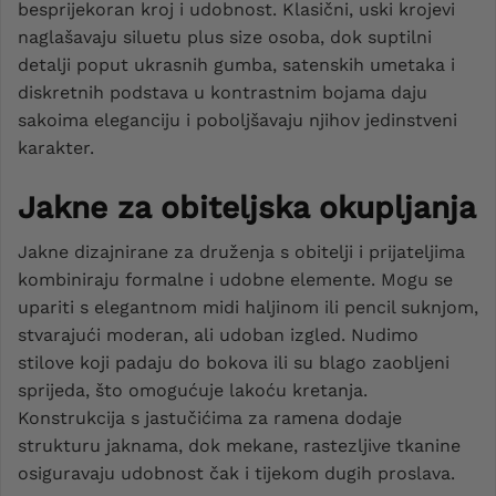
besprijekoran kroj i udobnost. Klasični, uski krojevi
naglašavaju siluetu plus size osoba, dok suptilni
detalji poput ukrasnih gumba, satenskih umetaka i
diskretnih podstava u kontrastnim bojama daju
sakoima eleganciju i poboljšavaju njihov jedinstveni
karakter.
Jakne za obiteljska okupljanja
Jakne dizajnirane za druženja s obitelji i prijateljima
kombiniraju formalne i udobne elemente. Mogu se
upariti s elegantnom midi haljinom ili pencil suknjom,
stvarajući moderan, ali udoban izgled. Nudimo
stilove koji padaju do bokova ili su blago zaobljeni
sprijeda, što omogućuje lakoću kretanja.
Konstrukcija s jastučićima za ramena dodaje
strukturu jaknama, dok mekane, rastezljive tkanine
osiguravaju udobnost čak i tijekom dugih proslava.