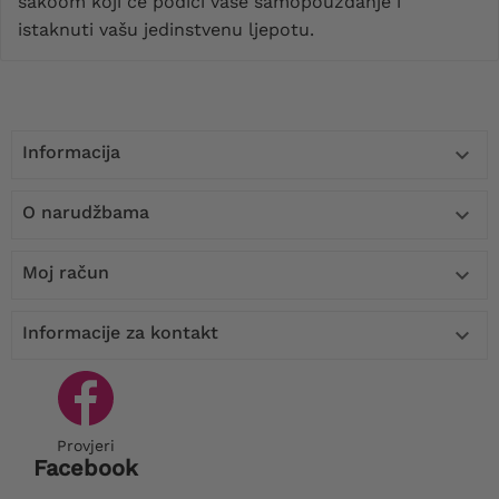
sakoom koji će podići vaše samopouzdanje i
istaknuti vašu jedinstvenu ljepotu.
Informacija

O narudžbama

Moj račun

Informacije za kontakt

Provjeri
Facebook