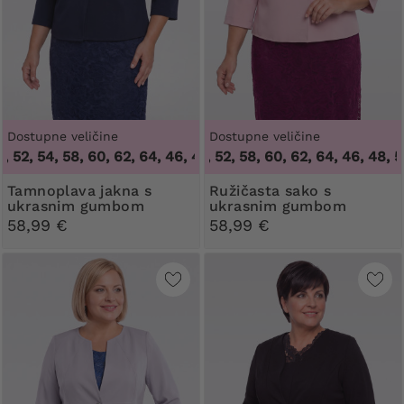
Dostupne veličine
Dostupne veličine
, 52, 54, 58, 60, 62, 64
46, 48, 50, 52, 58, 60, 62, 64
,
46, 48, 50, 52, 54, 58, 60, 62, 64
,
46, 48, 50
Tamnoplava jakna s
Ružičasta sako s
ukrasnim gumbom
ukrasnim gumbom
58,99 €
58,99 €