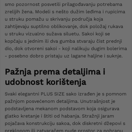
smo pozornost posvetili prilagođavanju potrebama
zrelijih žena. Modeli s nešto dužim leđima i rupicima
u struku pomažu u skrivanju područja koja
zahtijevaju suptilno oblikovanje, dok položaj rukava
u struku vizualno sužava siluetu. Sakoi koji se
kopčaju s jednim ili dva gumba stvaraju čist prednji
dio, dok otvoreni sakoi - koji nalikuju dugim bolerima
- posebno dobro pristaju uz lagane haljine i suknje.
Pažnja prema detaljima i
udobnost korištenja
Svaki elegantni PLUS SIZE sako izrađen je s pomnom
pažnjom posvećenom detaljima. Unutrašnjost je
podstavljena mekanom podstavom koja osigurava
glatko kretanje i štiti od habanja. Stražnji jaram
pojačava konstrukciju sakoa, dok diskretni džepovi s
preklopom ili zatvaračem nude prostor za pohranu