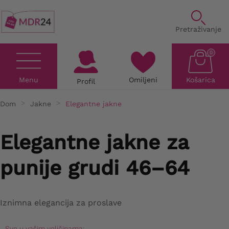
Pretraživanje
0
Menu
Omiljeni
Košarica
Profil
Dom
Jakne
Elegantne jakne
Elegantne jakne za
punije grudi 46–64
Iznimna elegancija za proslave
Sve u vašim veličinama: