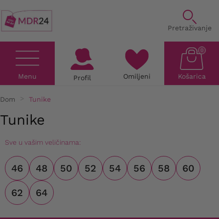
Pretraživanje
0
Menu
Omiljeni
Košarica
Profil
Dom
Tunike
Tunike
Sve u vašim veličinama:
46
48
50
52
54
56
58
60
62
64