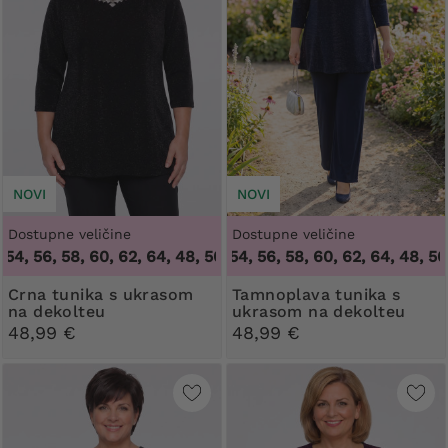
NOVI
NOVI
Dostupne veličine
Dostupne veličine
, 56, 58, 60, 62, 64
48, 50, 52, 54, 56, 58, 60, 62, 64
,
48, 50, 52, 54, 56, 58, 60, 62, 64
,
48, 50, 52
Crna tunika s ukrasom
Tamnoplava tunika s
na dekolteu
ukrasom na dekolteu
48,99 €
48,99 €