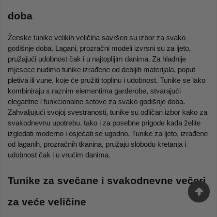
doba
Ženske tunike velikih veličina savršen su izbor za svako 
godišnje doba. Lagani, prozračni modeli izvrsni su za ljeto, 
pružajući udobnost čak i u najtoplijim danima. Za hladnije 
mjesece nudimo tunike izrađene od debljih materijala, poput 
pletiva ili vune, koje će pružiti toplinu i udobnost. Tunike se lako 
kombiniraju s raznim elementima garderobe, stvarajući 
elegantne i funkcionalne setove za svako godišnje doba. 
Zahvaljujući svojoj svestranosti, tunike su odličan izbor kako za 
svakodnevnu upotrebu, tako i za posebne prigode kada želite 
izgledati moderno i osjećati se ugodno. Tunike za ljeto, izrađene 
od laganih, prozračnih tkanina, pružaju slobodu kretanja i 
udobnost čak i u vrućim danima.
Tunike za svečane i svakodnevne večeri 
za veće veličine