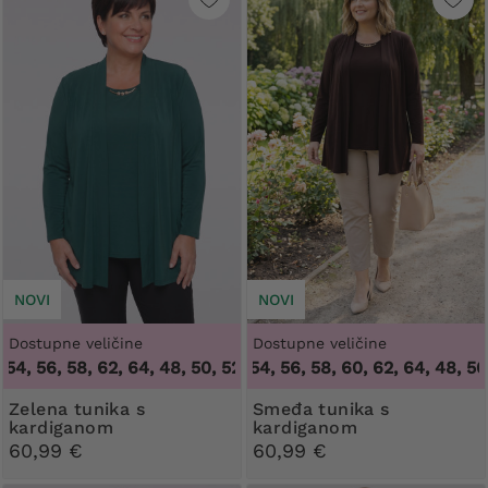
NOVI
NOVI
Dostupne veličine
Dostupne veličine
 56, 58, 62, 64
,
48, 50, 52, 54, 56, 58, 60, 62, 64
48, 50, 52, 54, 56, 58, 62, 64
,
48, 50, 52
Zelena tunika s
Smeđa tunika s
kardiganom
kardiganom
60,99 €
60,99 €