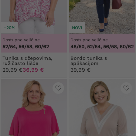
−20%
NOVI
Dostupne veličine
Dostupne veličine
52/54, 56/58, 60/62
48/50, 52/54, 56/58, 60/62
Tunika s džepovima,
Bordo tunika s
ružičasto lišće
aplikacijom
29,99 €
36,99 €
39,99 €