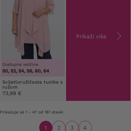
Prikaži više
Dostupne veličine
50, 52, 54, 56, 60, 64
Svijetloružičasta tunika s
ružom
73,99 €
Prikazuje se 1 - 47 od 161 stavki
1
2
3
4