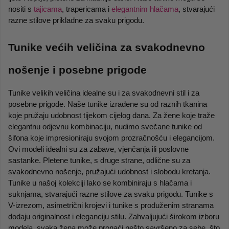
nositi s 
tajicama
, trapericama i 
elegantnim hlačama
, stvarajući 
razne stilove prikladne za svaku prigodu.
Tunike većih veličina za svakodnevno 
nošenje i posebne prigode
Tunike velikih veličina idealne su i za svakodnevni stil i za 
posebne prigode. Naše tunike izrađene su od raznih tkanina 
koje pružaju udobnost tijekom cijelog dana. Za žene koje traže 
elegantnu odjevnu kombinaciju, nudimo svečane tunike od 
šifona koje impresioniraju svojom prozračnošću i elegancijom. 
Ovi modeli idealni su za zabave, vjenčanja ili poslovne 
sastanke. Pletene tunike, s druge strane, odlične su za 
svakodnevno nošenje, pružajući udobnost i slobodu kretanja. 
Tunike u našoj kolekciji lako se kombiniraju s hlačama i 
suknjama, stvarajući razne stilove za svaku prigodu. Tunike s 
V-izrezom, asimetrični krojevi i tunike s produženim stranama 
dodaju originalnost i eleganciju stilu. Zahvaljujući širokom izboru 
modela, svaka žena može pronaći nešto savršeno za sebe, što 