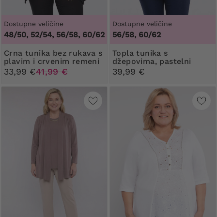
Dostupne veličine
Dostupne veličine
48/50, 52/54, 56/58, 60/62
56/58, 60/62
Crna tunika bez rukava s
Topla tunika s
plavim i crvenim remeni
džepovima, pastelni
uzorci
33,99 €
41,99 €
39,99 €