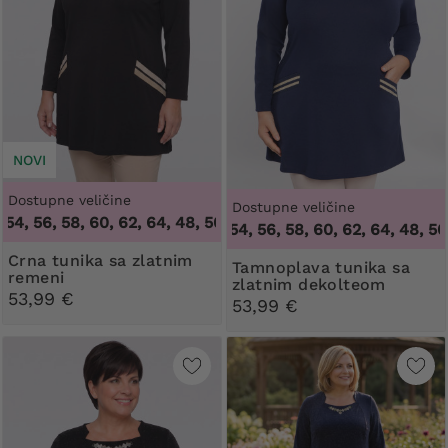
NOVI
Dostupne veličine
Dostupne veličine
, 56, 58, 60, 62, 64
,
48, 50, 52, 54, 56, 58, 60, 62, 64
48, 50, 52, 54, 56, 58, 60, 62, 64
,
48, 50, 52
Crna tunika sa zlatnim
Tamnoplava tunika sa
remeni
zlatnim dekolteom
53,99 €
53,99 €