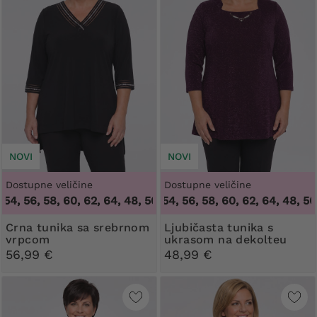
NOVI
NOVI
Dostupne veličine
Dostupne veličine
, 56, 58, 60, 62, 64
48, 50, 52, 54, 56, 58, 60, 62, 64
,
48, 50, 52, 54, 56, 58, 60, 62, 64
,
48, 50, 52
Crna tunika sa srebrnom
Ljubičasta tunika s
vrpcom
ukrasom na dekolteu
56,99 €
48,99 €