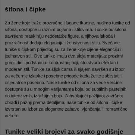
šifona i čipke
Za žene koje traže prozračne i lagane tkanine, nudimo tunike od 
šifona, dostupne u raznim bojama i stilovima. Tunike od šifona 
savršeno maskiraju nedostatke figure, a njihova lakoća i 
prozračnost dodaju eleganciju i ženstvenost stilu. Svečane 
tunike s čipkom prijedlog su za žene koje cijene eleganciju i 
jedinstven stil. Ove tunike imaju dva sloja materijala: prozirni 
gornji dio i podstavu u kontrastnoj boji, što stvara efektan i 
moderan stil. Tunike sa šljokicama ili sjajem savršen su izbor 
za večernje izlaske i posebne prigode kada želite zablistati i 
osjećati se posebno. Naše tunike od šifona za veće veličine 
dostupne su u mnogim varijantama boja, od suptilnih pastelnih 
do intenzivnih, izražajnih boja. Zahvaljujući pažljivoj završnoj 
obradi i pažnji prema detaljima, naše tunike od šifona i čipke 
izvrstan su izbor za elegantne zabave, vjenčanja ili romantične 
večere.
Tunike veliki brojevi za svako godišnje 