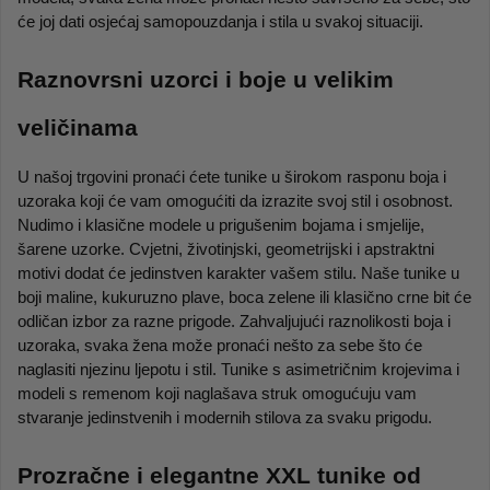
će joj dati osjećaj samopouzdanja i stila u svakoj situaciji.
Raznovrsni uzorci i boje u velikim 
veličinama
U našoj trgovini pronaći ćete tunike u širokom rasponu boja i 
uzoraka koji će vam omogućiti da izrazite svoj stil i osobnost. 
Nudimo i klasične modele u prigušenim bojama i smjelije, 
šarene uzorke. Cvjetni, životinjski, geometrijski i apstraktni 
motivi dodat će jedinstven karakter vašem stilu. Naše tunike u 
boji maline, kukuruzno plave, boca zelene ili klasično crne bit će 
odličan izbor za razne prigode. Zahvaljujući raznolikosti boja i 
uzoraka, svaka žena može pronaći nešto za sebe što će 
naglasiti njezinu ljepotu i stil. Tunike s asimetričnim krojevima i 
modeli s remenom koji naglašava struk omogućuju vam 
stvaranje jedinstvenih i modernih stilova za svaku prigodu.
Prozračne i elegantne XXL tunike od 