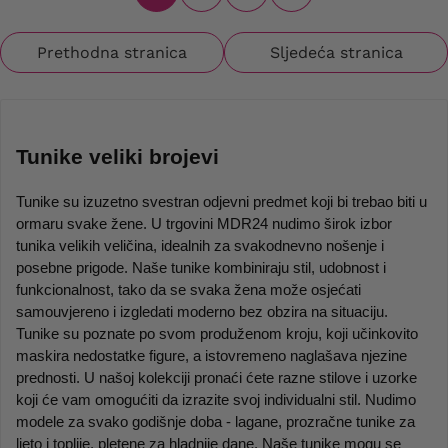
Prethodna stranica
Sljedeća stranica
Tunike veliki brojevi
Tunike su izuzetno svestran odjevni predmet koji bi trebao biti u 
ormaru svake žene. U trgovini MDR24 nudimo širok izbor 
tunika velikih veličina, idealnih za svakodnevno nošenje i 
posebne prigode. Naše tunike kombiniraju stil, udobnost i 
funkcionalnost, tako da se svaka žena može osjećati 
samouvjereno i izgledati moderno bez obzira na situaciju. 
Tunike su poznate po svom produženom kroju, koji učinkovito 
maskira nedostatke figure, a istovremeno naglašava njezine 
prednosti. U našoj kolekciji pronaći ćete razne stilove i uzorke 
koji će vam omogućiti da izrazite svoj individualni stil. Nudimo 
modele za svako godišnje doba - lagane, prozračne tunike za 
ljeto i toplije, pletene za hladnije dane. Naše tunike mogu se 