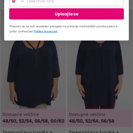
39,99 €
Upisajte se
Prijavom se na naš newsletter pristajete na primanje marketinških poruka putem e-
pošte i prihvaćate
Politika privatnosti
.
Dostupne veličine
Dostupne veličine
48/50, 52/54, 56/58, 60/62
48/50, 52/54, 56/58
Tamnoplava tunika s
Tamnoplava tunika s