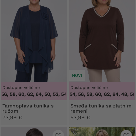
NOVI
Dostupne veličine
Dostupne veličine
 58, 60, 62, 64
,
48, 50, 52, 54, 56, 58, 60, 62, 64
50, 52, 54, 56, 58, 60, 62, 64
,
48, 50, 52
Tamnoplava tunika s
Smeđa tunika sa zlatnim
ružom
remeni
73,99 €
53,99 €