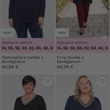
NOVI
NOVI
Dostupne veličine
Dostupne veličine
, 56, 58, 60, 62, 64
48, 50, 52, 54, 56, 58, 60, 62, 64
,
48, 50, 52, 54, 56, 58, 60, 62, 64
,
48, 50, 52
Tamnoplava tunika s
Crna tunika s
kardiganom
kardiganom
60,99 €
60,99 €