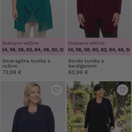
Dostupne veličine
Dostupne veličine
 56, 58, 62, 64
,
48, 50, 52, 54, 56, 58, 60, 62, 64
48, 50, 52, 54, 56, 58, 62, 64
,
48, 50, 52
Smaragdna tunika s
Bordo tunika s
ružom
kardiganom
73,99 €
60,99 €