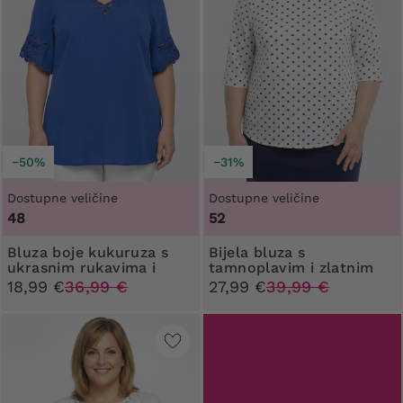
−50%
−31%
Dostupne veličine
Dostupne veličine
48
52
Bluza boje kukuruza s
Bijela bluza s
ukrasnim rukavima i
tamnoplavim i zlatnim
dekolteom
točkicama i ukrasom
18,99 €
36,99 €
27,99 €
39,99 €