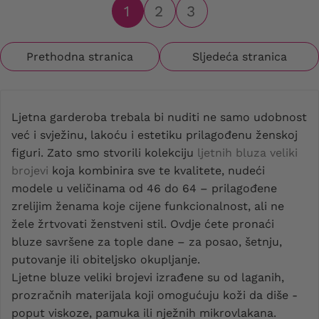
1
2
3
Prethodna stranica
Sljedeća stranica
Ljetna garderoba trebala bi nuditi ne samo udobnost
već i svježinu, lakoću i estetiku prilagođenu ženskoj
figuri. Zato smo stvorili kolekciju
ljetnih bluza veliki
brojevi
koja kombinira sve te kvalitete, nudeći
modele u veličinama od 46 do 64 – prilagođene
zrelijim ženama koje cijene funkcionalnost, ali ne
žele žrtvovati ženstveni stil. Ovdje ćete pronaći
bluze savršene za tople dane – za posao, šetnju,
putovanje ili obiteljsko okupljanje.
Ljetne bluze veliki brojevi izrađene su od laganih,
prozračnih materijala koji omogućuju koži da diše -
poput viskoze, pamuka ili nježnih mikrovlakana.