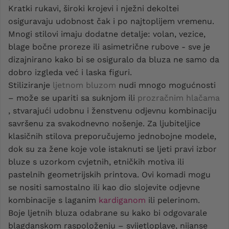
Kratki rukavi, široki krojevi i nježni dekoltei
osiguravaju udobnost čak i po najtoplijem vremenu.
Mnogi stilovi imaju dodatne detalje: volan, vezice,
blage bočne proreze ili asimetrične rubove - sve je
dizajnirano kako bi se osiguralo da bluza ne samo da
dobro izgleda već i laska figuri.
Stiliziranje
ljetnom bluzom
nudi mnogo mogućnosti
– može se upariti sa suknjom ili
prozračnim hlačama
, stvarajući udobnu i ženstvenu odjevnu kombinaciju
savršenu za svakodnevno nošenje. Za ljubiteljice
klasičnih stilova preporučujemo jednobojne modele,
dok su za žene koje vole istaknuti se ljeti pravi izbor
bluze s uzorkom cvjetnih, etničkih motiva ili
pastelnih geometrijskih printova. Ovi komadi mogu
se nositi samostalno ili kao dio slojevite odjevne
kombinacije s laganim
kardiganom
ili pelerinom.
Boje ljetnih bluza odabrane su kako bi odgovarale
blagdanskom raspoloženju – svijetloplave, nijanse