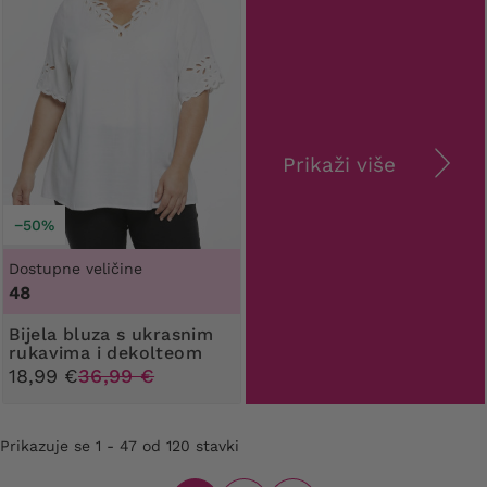
Prikaži više
−50%
Dostupne veličine
48
Bijela bluza s ukrasnim
rukavima i dekolteom
18,99 €
36,99 €
Prikazuje se 1 - 47 od 120 stavki