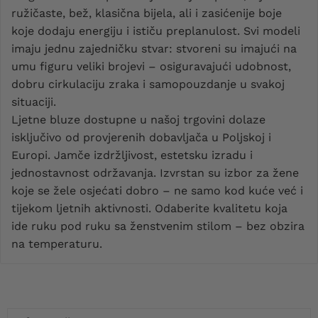
ružičaste, bež, klasična bijela, ali i zasićenije boje
koje dodaju energiju i ističu preplanulost. Svi modeli
imaju jednu zajedničku stvar: stvoreni su imajući na
umu figuru veliki brojevi – osiguravajući udobnost,
dobru cirkulaciju zraka i samopouzdanje u svakoj
situaciji.
Ljetne bluze dostupne u našoj trgovini dolaze
isključivo od provjerenih dobavljača u Poljskoj i
Europi. Jamče izdržljivost, estetsku izradu i
jednostavnost održavanja. Izvrstan su izbor za žene
koje se žele osjećati dobro – ne samo kod kuće već i
tijekom ljetnih aktivnosti. Odaberite kvalitetu koja
ide ruku pod ruku sa ženstvenim stilom – bez obzira
na temperaturu.