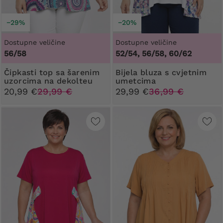
−29%
−20%
Dostupne veličine
Dostupne veličine
56/58
52/54, 56/58, 60/62
Čipkasti top sa šarenim
Bijela bluza s cvjetnim
uzorcima na dekolteu
umetcima
20,99 €
29,99 €
29,99 €
36,99 €