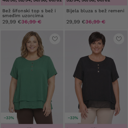
Bež šifonski top s bež i
Bijela bluza s bež remeni
smeđim uzorcima
29,99 €
36,99 €
29,99 €
36,99 €
−33%
−33%