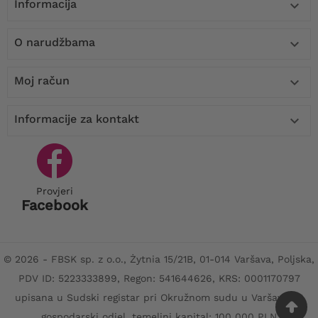
Informacija

O narudžbama

Moj račun

Informacije za kontakt

Provjeri
Facebook
© 2026 - FBSK sp. z o.o., Żytnia 15/21B, 01-014 Varšava, Poljska,
PDV ID: 5223333899, Regon: 541644626, KRS: 0001170797
upisana u Sudski registar pri Okružnom sudu u Varšavi, XII
gospodarski odjel, temeljni kapital: 100 000 PLN