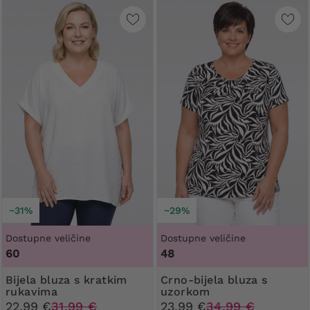
−31%
−29%
Dostupne veličine
Dostupne veličine
60
48
Bijela bluza s kratkim
Crno-bijela bluza s
rukavima
uzorkom
22,99 €
31,99 €
23,99 €
34,99 €