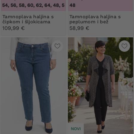
, 56, 58, 60, 62, 64
,
48, 50, 52, 54, 56, 58, 60, 62, 64
48
Tamnoplava haljina s
Tamnoplava haljina s
čipkom i šljokicama
peplumom i bež
uzorcima
109,99 €
58,99 €
NOVI