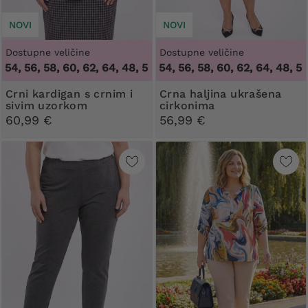
NOVI
NOVI
Dostupne veličine
Dostupne veličine
, 56, 58, 60, 62, 64
48, 50, 52, 54, 56, 58, 60, 62, 64
,
48, 50, 52, 54, 56, 58, 60, 62, 64
,
48, 50, 52
Crni kardigan s crnim i
Crna haljina ukrašena
sivim uzorkom
cirkonima
60,99 €
56,99 €