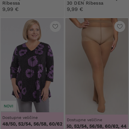
Ribessa
30 DEN Ribessa
9,99 €
9,99 €
NOVI
Dostupne veličine
Dostupne veličine
48/50, 52/54, 56/58, 60/62
44/46, 48/50, 52/54, 56/58, 60/62
,
44/46, 