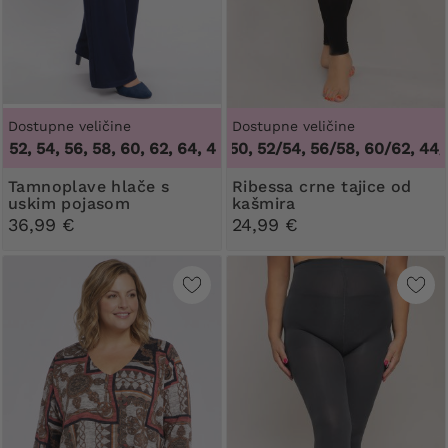
Dostupne veličine
Dostupne veličine
, 54, 56, 58, 60, 62, 64
44/46, 48/50, 52/54, 56/58, 60/62
,
46, 48, 50, 52, 54, 56, 58, 60, 62, 6
,
44/46, 
Tamnoplave hlače s
Ribessa crne tajice od
uskim pojasom
kašmira
36,99 €
24,99 €