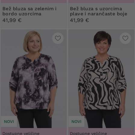
Bež bluza sa zelenim i
Bež bluza s uzorcima
bordo uzorcima
plave i narančaste boje
kukuruza
41,99 €
41,99 €
NOVI
NOVI
Dostupne veličine
Dostupne veličine