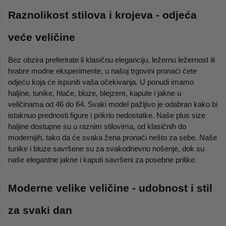
Raznolikost stilova i krojeva - odjeća 
veće veličine
Bez obzira preferirate li klasičnu eleganciju, ležernu ležernost ili 
hrabre modne eksperimente, u našoj trgovini pronaći ćete 
odjeću koja će ispuniti vaša očekivanja. U ponudi imamo 
haljine, tunike, hlače, bluze, blejzere, kapute i jakne u 
veličinama od 46 do 64. Svaki model pažljivo je odabran kako bi 
istaknuo prednosti figure i prikrio nedostatke. Naše plus size 
haljine dostupne su u raznim stilovima, od klasičnih do 
modernijih, tako da će svaka žena pronaći nešto za sebe. Naše 
tunike i bluze savršene su za svakodnevno nošenje, dok su 
naše elegantne jakne i kaputi savršeni za posebne prilike.
Moderne velike veličine - udobnost i stil 
za svaki dan