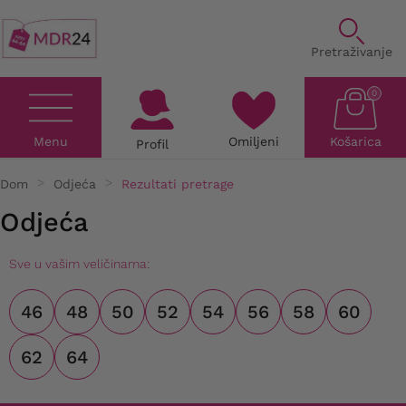
Pretraživanje
0
Menu
Omiljeni
Košarica
Profil
Dom
Odjeća
Rezultati pretrage
Odjeća
Sve u vašim veličinama:
46
48
50
52
54
56
58
60
62
64