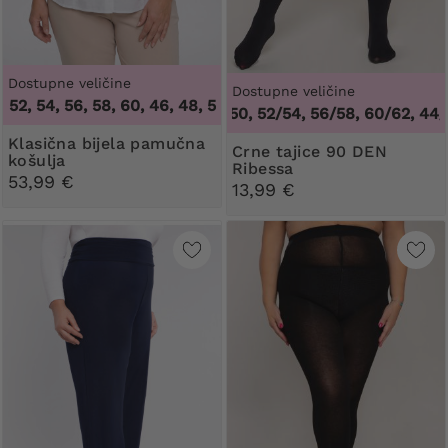
Dostupne veličine
Dostupne veličine
, 54, 56, 58, 60
,
46, 48, 50, 52, 54, 56, 58, 60
44/46, 48/50, 52/54, 56/58, 60/62
,
44/46, 
Klasična bijela pamučna
Crne tajice 90 DEN
košulja
Ribessa
53,99 €
13,99 €