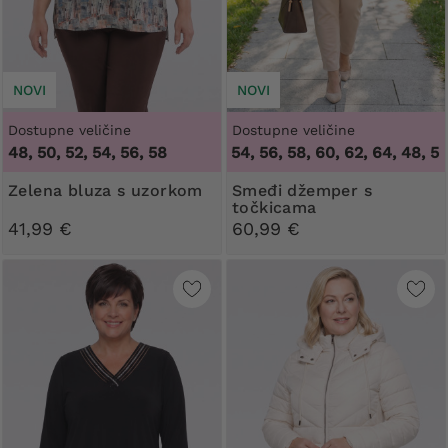
NOVI
NOVI
Dostupne veličine
Dostupne veličine
48, 50, 52, 54, 56, 58
48, 50, 52, 54, 56, 58, 60, 62, 64
,
48, 50, 52
Zelena bluza s uzorkom
Smeđi džemper s
točkicama
41,99 €
60,99 €