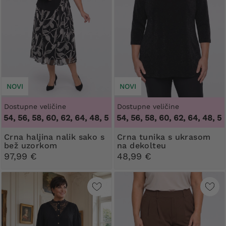
NOVI
NOVI
Dostupne veličine
Dostupne veličine
, 56, 58, 60, 62, 64
48, 50, 52, 54, 56, 58, 60, 62, 64
,
48, 50, 52, 54, 56, 58, 60, 62, 64
,
48, 50, 52
Crna haljina nalik sako s
Crna tunika s ukrasom
bež uzorkom
na dekolteu
97,99 €
48,99 €