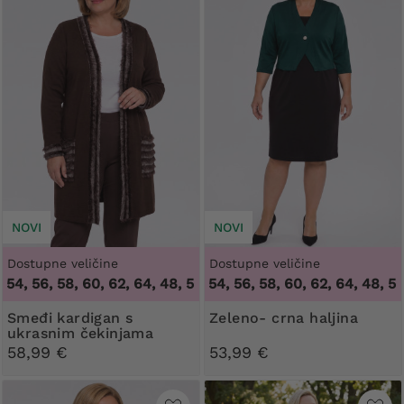
NOVI
NOVI
Dostupne veličine
Dostupne veličine
, 56, 58, 60, 62, 64
48, 50, 52, 54, 56, 58, 60, 62, 64
,
48, 50, 52, 54, 56, 58, 60, 62, 64
,
48, 50, 52
Smeđi kardigan s
Zeleno- crna haljina
ukrasnim čekinjama
58,99 €
53,99 €