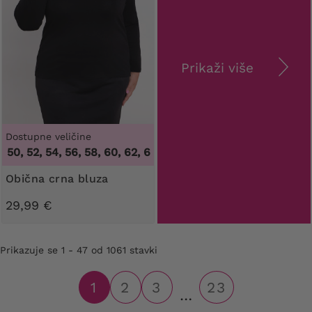
Prikaži više
Dostupne veličine
, 52, 54, 56, 58, 60, 62, 64
,
44, 46, 48, 50, 52, 54, 56, 58, 6
Obična crna bluza
29,99 €
Prikazuje se 1 - 47 od 1061 stavki
1
2
3
23
…