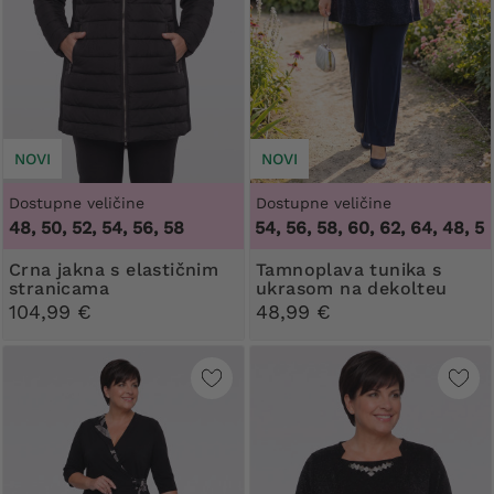
NOVI
NOVI
Dostupne veličine
Dostupne veličine
48, 50, 52, 54, 56, 58
48, 50, 52, 54, 56, 58, 60, 62, 64
,
48, 50, 52
Crna jakna s elastičnim
Tamnoplava tunika s
stranicama
ukrasom na dekolteu
104,99 €
48,99 €