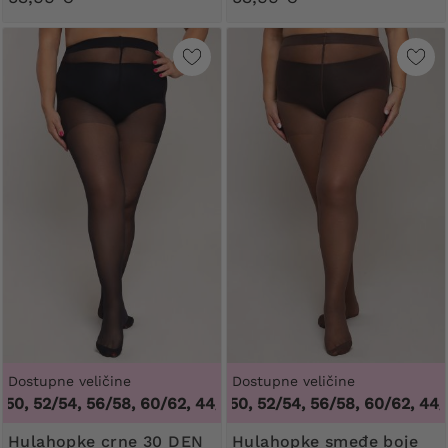
Dostupne veličine
Dostupne veličine
 52/54, 56/58, 60/62
44/46, 48/50, 52/54, 56/58, 60/62
,
44/46, 48/50, 52/54, 56/58, 60/62
,
44/46, 
Hulahopke crne 30 DEN
Hulahopke smeđe boje