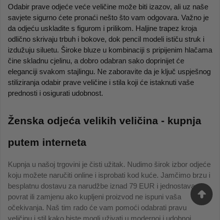
Odabir prave odjeće veće veličine može biti izazov, ali uz naše 
savjete sigurno ćete pronaći nešto što vam odgovara. Važno je 
da odjeću uskladite s figurom i prilikom. Haljine trapez kroja 
odlično skrivaju trbuh i bokove, dok pencil modeli ističu struk i 
izdužuju siluetu. Široke bluze u kombinaciji s pripijenim hlačama 
čine skladnu cjelinu, a dobro odabran sako doprinijet će 
eleganciji svakom stajlingu. Ne zaboravite da je ključ uspješnog 
stiliziranja odabir prave veličine i stila koji će istaknuti vaše 
prednosti i osigurati udobnost.
Ženska odjeća velikih veličina - kupnja 
putem interneta
Kupnja u našoj trgovini je čisti užitak. Nudimo širok izbor odjeće
koju možete naručiti online i isprobati kod kuće. Jamčimo brzu i
besplatnu dostavu za narudžbe iznad 79 EUR i jednostavan
povrat ili zamjenu ako kupljeni proizvod ne ispuni vaša
očekivanja. Naš tim rado će vam pomoći odabrati pravu
veličinu i stil kako biste mogli uživati u modernoj i udobnoj