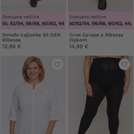
Dostupne veličine
Dostupne veličine
 52/54, 56/58, 60/62
44/46/48, 50/52/54, 56/58, 60/62
,
44/46, 48/50, 52/54, 56/58, 60/62
,
44/46/4
Smeđe najlonke 50 DEN
Crne čarape s Ribessa
Ribessa
čipkom
12,99 €
14,99 €