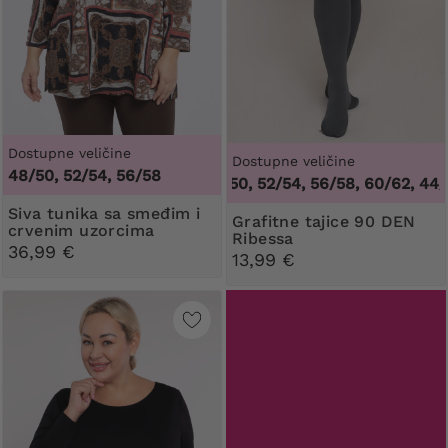
Dostupne veličine
Dostupne veličine
48/50, 52/54, 56/58
44/46, 48/50, 52/54, 56/58, 60/62
,
44/46, 
Siva tunika sa smeđim i
Grafitne tajice 90 DEN
crvenim uzorcima
Ribessa
36,99 €
13,99 €