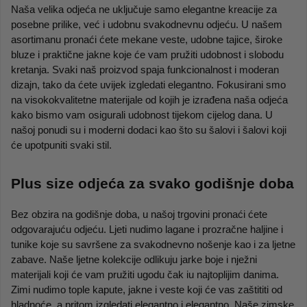
Naša velika odjeća ne uključuje samo elegantne kreacije za 
posebne prilike, već i udobnu svakodnevnu odjeću. U našem 
asortimanu pronaći ćete mekane veste, udobne tajice, široke 
bluze i praktične jakne koje će vam pružiti udobnost i slobodu 
kretanja. Svaki naš proizvod spaja funkcionalnost i moderan 
dizajn, tako da ćete uvijek izgledati elegantno. Fokusirani smo 
na visokokvalitetne materijale od kojih je izrađena naša odjeća 
kako bismo vam osigurali udobnost tijekom cijelog dana. U 
našoj ponudi su i moderni dodaci kao što su šalovi i šalovi koji 
će upotpuniti svaki stil.
Plus size odjeća za svako godišnje doba
Bez obzira na godišnje doba, u našoj trgovini pronaći ćete 
odgovarajuću odjeću. Ljeti nudimo lagane i prozračne haljine i 
tunike koje su savršene za svakodnevno nošenje kao i za ljetne 
zabave. Naše ljetne kolekcije odlikuju jarke boje i nježni 
materijali koji će vam pružiti ugodu čak iu najtoplijim danima. 
Zimi nudimo tople kapute, jakne i veste koji će vas zaštititi od 
hladnoće, a pritom izgledati elegantno i elegantno. Naše zimske 