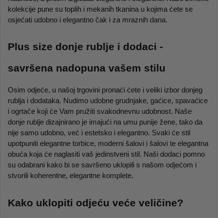
kolekcije pune su toplih i mekanih tkanina u kojima ćete se 
osjećati udobno i elegantno čak i za mraznih dana.
Plus size donje rublje i dodaci - 
savršena nadopuna vašem stilu
Osim odjeće, u našoj trgovini pronaći ćete i veliki izbor donjeg 
rublja i dodataka. Nudimo udobne grudnjake, gaćice, spavaćice 
i ogrtače koji će Vam pružiti svakodnevnu udobnost. Naše 
donje rublje dizajnirano je imajući na umu punije žene, tako da 
nije samo udobno, već i estetsko i elegantno. Svaki će stil 
upotpuniti elegantne torbice, moderni šalovi i šalovi te elegantna 
obuća koja će naglasiti vaš jedinstveni stil. Naši dodaci pomno 
su odabrani kako bi se savršeno uklopili s našom odjećom i 
stvorili koherentne, elegantne komplete.
Kako uklopiti odjeću veće veličine?