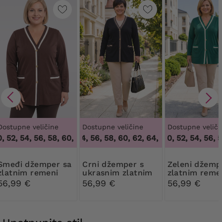
Dostupne veličine
Dostupne veličine
Dostupne veliči
52, 54, 56, 58, 60, 62, 64
52, 54, 56, 58, 60, 62, 64
,
48, 50, 52, 54, 56, 58, 60, 62, 64
48, 50, 52, 54, 56, 58
,
52, 54, 56, 58, 60,
žemper sa
Crni džemper s
Zeleni džemper sa
zlatnim remeni
ukrasnim zlatnim
zlatnim reme
remeni
56,99 €
56,99 €
56,99 €