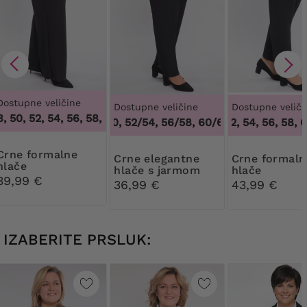
Dostupne veličine
Dostupne veličine
Dostupne veliči
50, 52, 54, 56, 58, 60, 62, 64
,
46, 48, 50, 52, 54, 56, 58, 60
48/50, 52/54, 56/58, 60/62
50, 52, 54, 56, 58, 60
,
48/50, 52/54, 
formalne
Crne elegantne
Crne formalne
hlače
hlače s jarmom
hlače
39,99 €
36,99 €
43,99 €
IZABERITE PRSLUK: