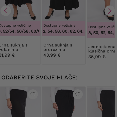
Dostupne veličine
Dostupne veličine
Dostupne veliči
52/54, 56/58, 60/62
50, 52, 54, 58, 60, 62, 64
,
48/50, 52/54, 56/58, 60/62
,
50, 52, 54, 58, 60,
46, 48, 50, 52, 54, 56
suknja s
Crna suknja s
Jednostavna
volanima
prorezima
klasična crna
31,99 €
43,99 €
suknja
36,99 €
ODABERITE SVOJE HLAČE: