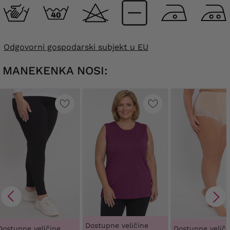
Odgovorni gospodarski subjekt u EU
MANEKENKA NOSI:
Dostupne veličine
Dostupne veličine
Dostupne veliči