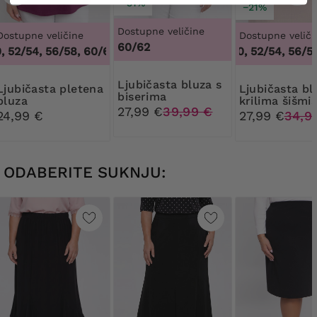
−31%
−21%
Dostupne veličine
Dostupne veličine
Dostupne veliči
60/62
52/54, 56/58, 60/62
,
48/50, 52/54, 56/58, 60/62
48/50, 52/54, 56/58,
Ljubičasta bluza s
ta pletena
Ljubičasta bluza s
biserima
bluza
krilima šišmiš
27,99 €
39,99 €
srebrnim ukr
24,99 €
27,99 €
34,9
ODABERITE SUKNJU: