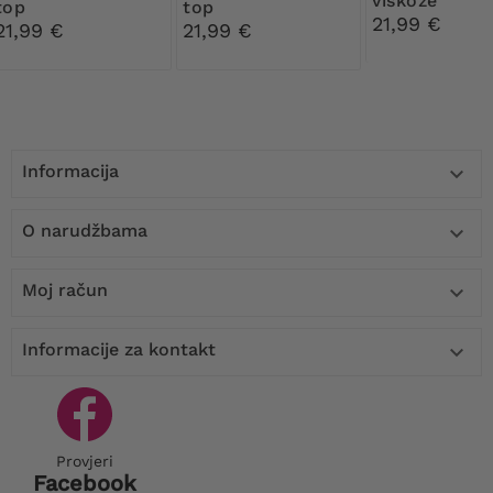
viskoze
top
top
21,99 €
21,99 €
21,99 €
Informacija

O narudžbama

Moj račun

Informacije za kontakt

Provjeri
Facebook