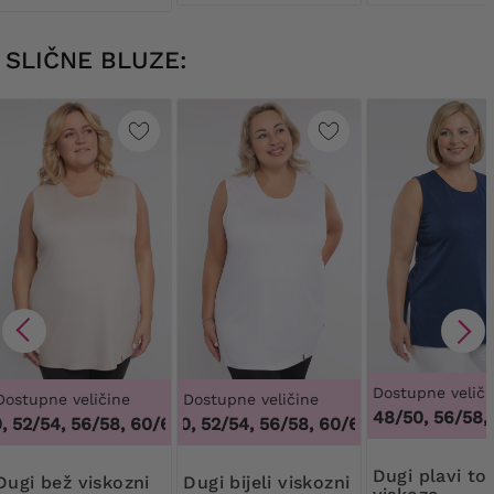
SLIČNE BLUZE:
Dostupne veliči
Dostupne veličine
Dostupne veličine
48/50, 56/58,
52/54, 56/58, 60/62
48/50, 52/54, 56/58, 60/62
,
48/50, 52/54, 56/58, 60/62
,
48/50, 52/54, 
Dugi plavi top od
ež viskozni
Dugi bijeli viskozni