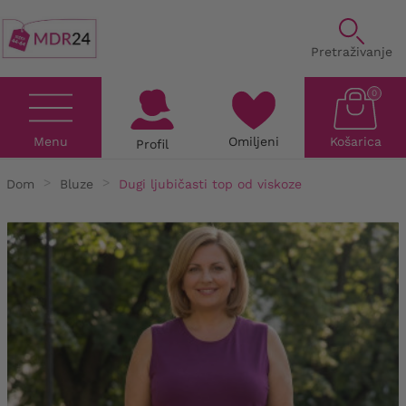
Pretraživanje
0
Menu
Omiljeni
Košarica
Profil
Dom
Bluze
Dugi ljubičasti top od viskoze