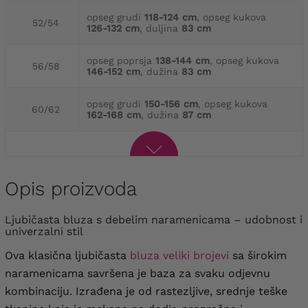
opseg grudi
118-124 cm
, opseg kukova
52/54
126-132 cm
, duljina
83 cm
opseg poprsja
138-144 cm
, opseg kukova
56/58
146-152 cm
, dužina
83 cm
opseg grudi
150-156 cm
, opseg kukova
60/62
162-168 cm
, dužina
87 cm
Opis proizvoda
Ljubičasta bluza s debelim naramenicama – udobnost i
univerzalni stil
Ova klasična ljubičasta
bluza veliki brojevi
sa širokim
naramenicama savršena je baza za svaku odjevnu
kombinaciju. Izrađena je od rastezljive, srednje teške