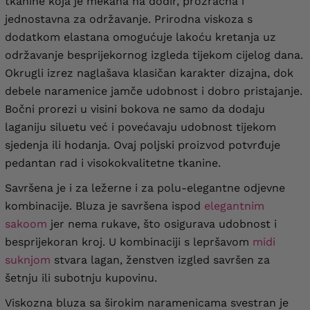
tkanine koja je mekana na dodir, prozračna i
jednostavna za održavanje. Prirodna viskoza s
dodatkom elastana omogućuje lakoću kretanja uz
održavanje besprijekornog izgleda tijekom cijelog dana.
Okrugli izrez naglašava klasičan karakter dizajna, dok
debele naramenice jamče udobnost i dobro pristajanje.
Bočni prorezi u visini bokova ne samo da dodaju
laganiju siluetu već i povećavaju udobnost tijekom
sjedenja ili hodanja. Ovaj poljski proizvod potvrđuje
pedantan rad i visokokvalitetne tkanine.
Savršena je i za ležerne i za polu-elegantne odjevne
kombinacije. Bluza je savršena ispod
elegantnim
sakoom
jer nema rukave, što osigurava udobnost i
besprijekoran kroj. U kombinaciji s lepršavom
midi
suknjom
stvara lagan, ženstven izgled savršen za
šetnju ili subotnju kupovinu.
Viskozna bluza sa širokim naramenicama svestran je