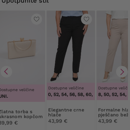
Upotpunite stil
Dostupne veličine
Dostupne veliči
Dostupne veličine
48, 50, 52, 54, 56, 58, 60
46, 48, 50, 52, 54, 56
,
48, 50, 52, 54, 56,
UNI.
Elegantne crne
Formalne hlače
 torba s
hlače
pješčano bež
ukrasnom kopčom
43,99 €
43,99 €
39,99 €