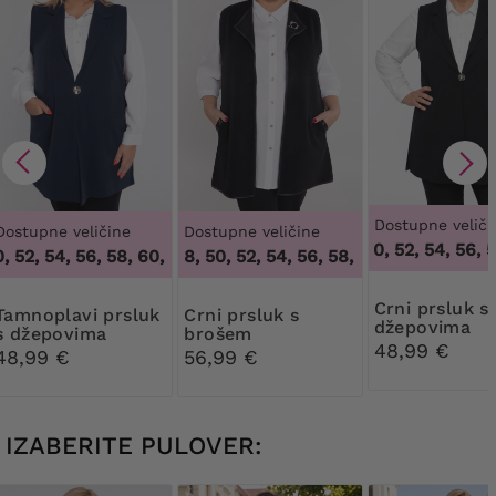
Dostupne veliči
Dostupne veličine
Dostupne veličine
48, 50, 52, 54, 56, 58
52, 54, 56, 58, 60, 62, 64
46, 48, 50, 52, 54, 56, 58, 60, 62, 64
,
48, 50, 52, 54, 56, 58, 60, 62, 64
,
46, 48,
Crni prsluk s
 prsluk
Crni prsluk s
džepovima
s džepovima
brošem
48,99 €
48,99 €
56,99 €
IZABERITE PULOVER: