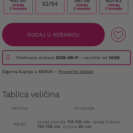
48/50
56/58
60/62
52/54
Zadnja
Zadnja
Zadnja
3 komada
3 komada
2 komada
DODAJ U KOŠARICU
Očekivana dostava
2026-08-11
- naručite do
14:00
Sigurna kupnja u MDR24 –
Provjerite detalje
Tablica veličina
Veličina
Dimenzije
opseg poprsja
114-120 cm
, opseg kukova
48/50
122-128 cm
, duljina
80 cm