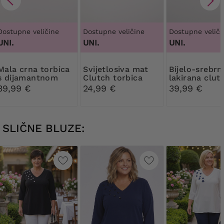
Dostupne veličine
Dostupne veličine
Dostupne veliči
UNI.
UNI.
UNI.
crna torbica
Svijetlosiva mat
Bijelo-srebrna
s dijamantnom
Clutch torbica
lakirana clut
kopčom
torbica torbi
39,99 €
24,99 €
39,99 €
SLIČNE BLUZE: