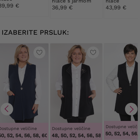
hlače s jarmom
hlače
39,99 €
36,99 €
43,99 €
IZABERITE PRSLUK:
Dostupne veliči
Dostupne veličine
Dostupne veličine
48, 50, 52, 54, 56, 5
, 52, 54, 56, 58, 60, 62, 64
46, 48, 50, 52, 54, 56, 58, 60, 62, 64
,
48, 50, 52, 54, 56, 58, 60, 62, 6
,
46, 4