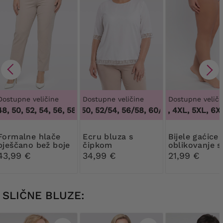
Dostupne veličine
Dostupne veličine
Dostupne veliči
, 50, 52, 54, 56, 58, 60, 62, 64
48/50, 52/54, 56/58, 60/62
,
46, 48, 50, 52, 54, 56, 58, 6
3XL, 4XL, 5XL, 6XL,
,
48/50, 52/54,
e hlače
Ecru bluza s
Bijele gaćice za
pješčano bež boje
čipkom
oblikovanje s
cvjetnom či
43,99 €
34,99 €
21,99 €
SLIČNE BLUZE: