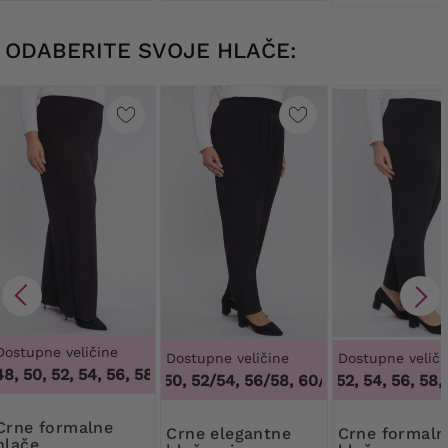
ODABERITE SVOJE HLAČE:
Dostupne veličine
Dostupne veličine
Dostupne veliči
, 50, 52, 54, 56, 58, 60, 62, 64
,
46, 48, 50, 52, 54, 56, 58, 6
48/50, 52/54, 56/58, 60/62
50, 52, 54, 56, 58, 6
,
48/50, 52/54,
formalne
Crne elegantne
Crne formalne
hlače