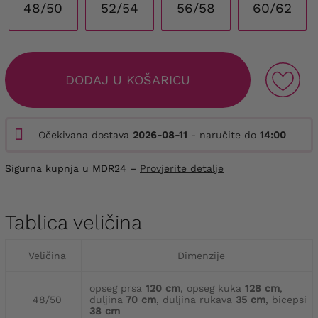
48/50
52/54
56/58
60/62
DODAJ U KOŠARICU
Očekivana dostava
2026-08-11
- naručite do
14:00
Sigurna kupnja u MDR24 –
Provjerite detalje
Tablica veličina
Veličina
Dimenzije
opseg prsa
120 cm
, opseg kuka
128 cm
,
48/50
duljina
70 cm
, duljina rukava
35 cm
, bicepsi
38 cm