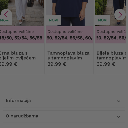
NOVI
NOVI
NOVI
Dostupne veličine
Dostupne veličine
Dostupne veliči
48/50, 52/54, 56/58
48/50, 52/54, 56/58, 60/62
48/50, 52/54, 56/58
,
48/50, 52/54,
bluza s
Tamnoplava bluza
Bijela bluza s
bijelim cvijećem
s tamnoplavim
tamnoplavim
cvijećem
cvijećem
39,99 €
39,99 €
39,99 €
Informacija

O narudžbama
