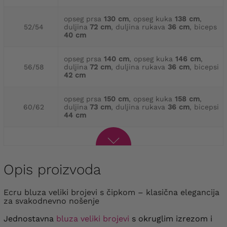
opseg prsa
130 cm
, opseg kuka
138 cm
,
52/54
duljina
72 cm
, duljina rukava
36 cm
, biceps
40 cm
opseg prsa
140 cm
, opseg kuka
146 cm
,
56/58
duljina
72 cm
, duljina rukava
36 cm
, bicepsi
42 cm
opseg prsa
150 cm
, opseg kuka
158 cm
,
60/62
duljina
73 cm
, duljina rukava
36 cm
, bicepsi
44 cm
Opis proizvoda
Ecru bluza veliki brojevi s čipkom – klasična elegancija
za svakodnevno nošenje
Jednostavna
bluza veliki brojevi
s okruglim izrezom i