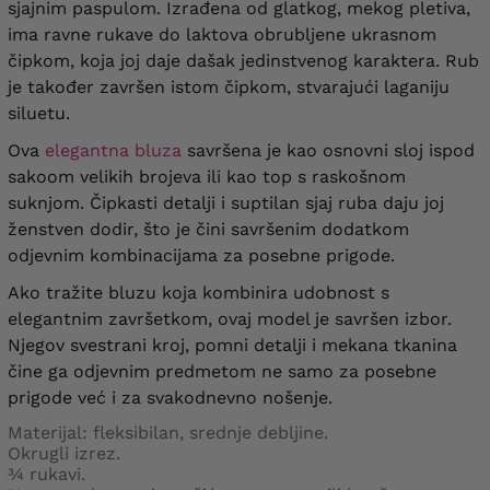
sjajnim paspulom. Izrađena od glatkog, mekog pletiva,
ima ravne rukave do laktova obrubljene ukrasnom
čipkom, koja joj daje dašak jedinstvenog karaktera. Rub
je također završen istom čipkom, stvarajući laganiju
siluetu.
Ova
elegantna bluza
savršena je kao osnovni sloj ispod
sakoom velikih brojeva ili kao top s raskošnom
suknjom. Čipkasti detalji i suptilan sjaj ruba daju joj
ženstven dodir, što je čini savršenim dodatkom
odjevnim kombinacijama za posebne prigode.
Ako tražite bluzu koja kombinira udobnost s
elegantnim završetkom, ovaj model je savršen izbor.
Njegov svestrani kroj, pomni detalji i mekana tkanina
čine ga odjevnim predmetom ne samo za posebne
prigode već i za svakodnevno nošenje.
Materijal: fleksibilan, srednje debljine.
Okrugli izrez.
¾ rukavi.