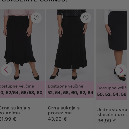
Dostupne veličine
Dostupne veličine
Dostupne veliči
 52/54, 56/58, 60/62
50, 52, 54, 58, 60, 62, 64
,
48/50, 52/54, 56/58, 60/62
,
50, 52, 54, 58, 6
46, 50, 52, 54, 56, 5
suknja s
Crna suknja s
Jednostavna
volanima
prorezima
klasična crna
31,99 €
43,99 €
suknja
36,99 €