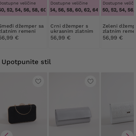
Dostupne veličine
Dostupne veličine
Dostupne veliči
, 52, 54, 56, 58, 60, 62, 64
52, 54, 56, 58, 60, 62, 64
,
48, 50, 52, 54, 56, 58, 60, 62, 6
48, 50, 52, 54, 56, 5
,
52, 54, 56, 58, 6
žemper sa
Crni džemper s
Zeleni džemper sa
zlatnim remeni
ukrasnim zlatnim
zlatnim reme
remeni
56,99 €
56,99 €
56,99 €
Upotpunite stil