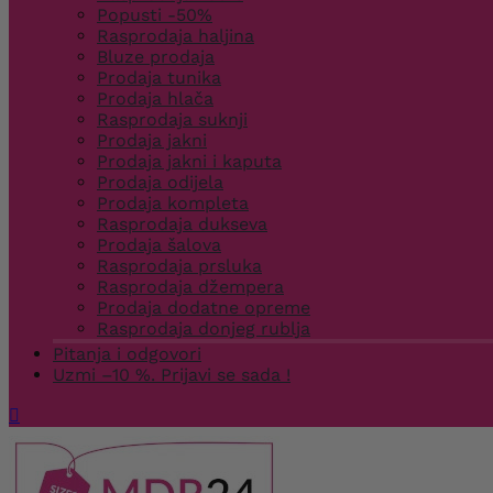
Popusti -50%
Rasprodaja haljina
Bluze prodaja
Prodaja tunika
Prodaja hlača
Rasprodaja suknji
Prodaja jakni
Prodaja jakni i kaputa
Prodaja odijela
Prodaja kompleta
Rasprodaja dukseva
Prodaja šalova
Rasprodaja prsluka
Rasprodaja džempera
Prodaja dodatne opreme
Rasprodaja donjeg rublja
Pitanja i odgovori
Uzmi –10 %. Prijavi se sada !
