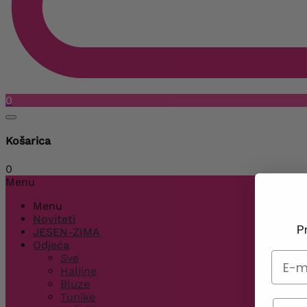
0
Košarica
0
Menu
Menu
Noviteti
Pr
JESEN-ZIMA
Odjeća
Sve
Haljine
Bluze
Tunike
Telef