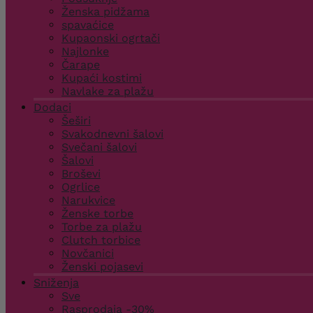
Ženska pidžama
spavaćice
Kupaonski ogrtači
Najlonke
Čarape
Kupaći kostimi
Navlake za plažu
Dodaci
Šeširi
Svakodnevni šalovi
Svečani šalovi
Šalovi
Broševi
Ogrlice
Narukvice
Ženske torbe
Torbe za plažu
Clutch torbice
Novčanici
Ženski pojasevi
Sniženja
Sve
Rasprodaja -30%