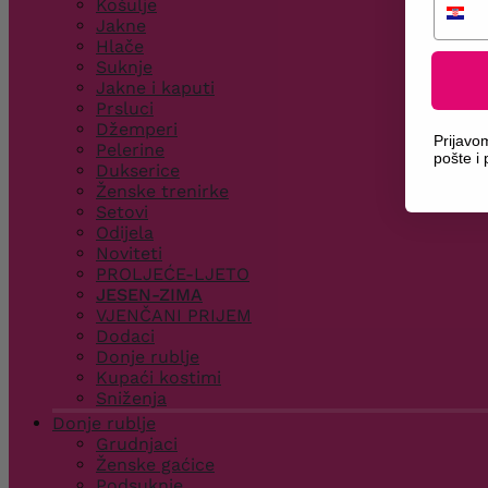
Košulje
Jakne
Hlače
Suknje
Jakne i kaputi
Prsluci
Džemperi
Prijavo
Pelerine
pošte i
Dukserice
Ženske trenirke
Setovi
Odijela
Noviteti
PROLJEĆE-LJETO
JESEN-ZIMA
VJENČANI PRIJEM
Dodaci
Donje rublje
Kupaći kostimi
Sniženja
Donje rublje
Grudnjaci
Ženske gaćice
Podsuknje