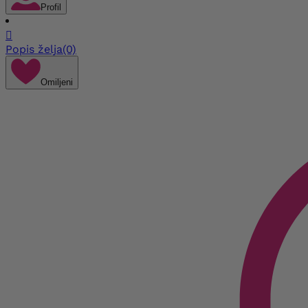
Profil

Popis želja
(0)
Omiljeni