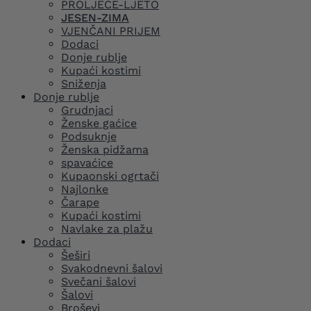
PROLJEĆE-LJETO
JESEN-ZIMA
VJENČANI PRIJEM
Dodaci
Donje rublje
Kupaći kostimi
Sniženja
Donje rublje
Grudnjaci
Ženske gaćice
Podsuknje
Ženska pidžama
spavaćice
Kupaonski ogrtači
Najlonke
Čarape
Kupaći kostimi
Navlake za plažu
Dodaci
Šeširi
Svakodnevni šalovi
Svečani šalovi
Šalovi
Broševi