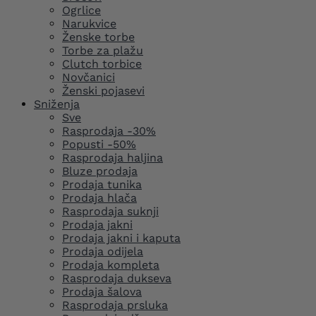
Ogrlice
Narukvice
Ženske torbe
Torbe za plažu
Clutch torbice
Novčanici
Ženski pojasevi
Sniženja
Sve
Rasprodaja -30%
Popusti -50%
Rasprodaja haljina
Bluze prodaja
Prodaja tunika
Prodaja hlača
Rasprodaja suknji
Prodaja jakni
Prodaja jakni i kaputa
Prodaja odijela
Prodaja kompleta
Rasprodaja dukseva
Prodaja šalova
Rasprodaja prsluka