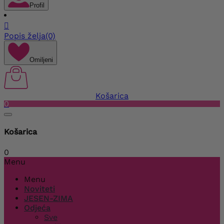
Profil

Popis želja
(0)
Omiljeni
Košarica
0
Košarica
0
Menu
Menu
Noviteti
JESEN-ZIMA
Odjeća
Sve