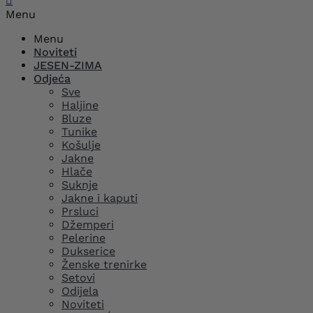

Menu
Menu
Noviteti
JESEN-ZIMA
Odjeća
Sve
Haljine
Bluze
Tunike
Košulje
Jakne
Hlače
Suknje
Jakne i kaputi
Prsluci
Džemperi
Pelerine
Dukserice
Ženske trenirke
Setovi
Odijela
Noviteti