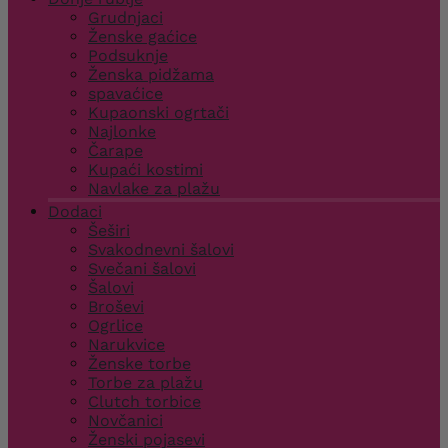
Grudnjaci
Ženske gaćice
Podsuknje
Ženska pidžama
spavaćice
Kupaonski ogrtači
Najlonke
Čarape
Kupaći kostimi
Navlake za plažu
Dodaci
Šeširi
Svakodnevni šalovi
Svečani šalovi
Šalovi
Broševi
Ogrlice
Narukvice
Ženske torbe
Torbe za plažu
Clutch torbice
Novčanici
Ženski pojasevi