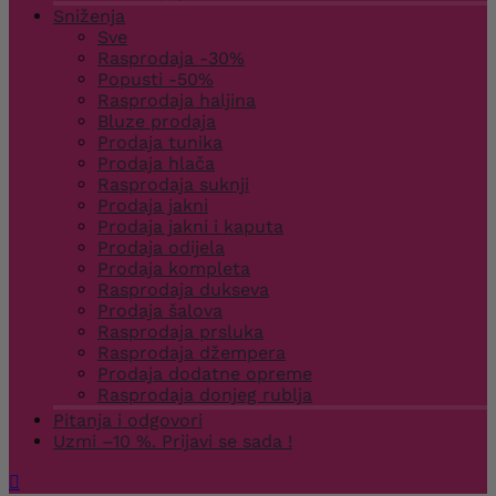
Sniženja
Sve
Rasprodaja -30%
Popusti -50%
Rasprodaja haljina
Bluze prodaja
Prodaja tunika
Prodaja hlača
Rasprodaja suknji
Prodaja jakni
Prodaja jakni i kaputa
Prodaja odijela
Prodaja kompleta
Rasprodaja dukseva
Prodaja šalova
Rasprodaja prsluka
Rasprodaja džempera
Prodaja dodatne opreme
Rasprodaja donjeg rublja
Pitanja i odgovori
Uzmi –10 %. Prijavi se sada !
