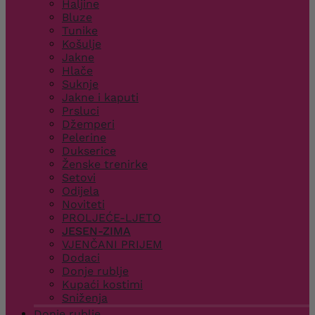
Haljine
Bluze
Tunike
Košulje
Jakne
Hlače
Suknje
Jakne i kaputi
Prsluci
Džemperi
Pelerine
Dukserice
Ženske trenirke
Setovi
Odijela
Noviteti
PROLJEĆE-LJETO
JESEN-ZIMA
VJENČANI PRIJEM
Dodaci
Donje rublje
Kupaći kostimi
Sniženja
Donje rublje