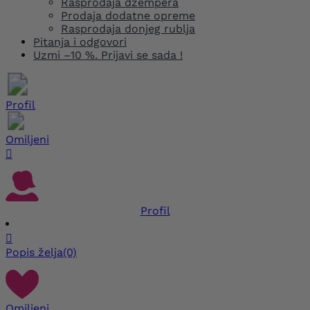
Rasprodaja džempera
Prodaja dodatne opreme
Rasprodaja donjeg rublja
Pitanja i odgovori
Uzmi –10 %. Prijavi se sada !
Profil
Omiljeni

Profil

Popis želja
(0)
Omiljeni