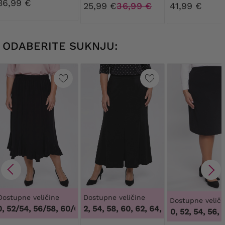
kravatom
36,99 €
cvjetovima i
25,99 €
36,99 €
41,99 €
ukrasima
ODABERITE SUKNJU:
Dostupne veličine
Dostupne veličine
Dostupne veliči
 52/54, 56/58, 60/62
50, 52, 54, 58, 60, 62, 64
,
48/50, 52/54, 56/58, 60/62
,
50, 52, 54, 58, 60
46, 50, 52, 54, 56, 5