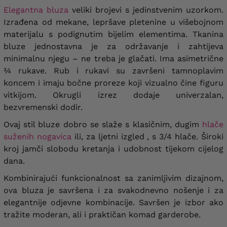
Elegantna bluza
veliki brojevi s jedinstvenim uzorkom.
Izrađena od mekane, lepršave pletenine u višebojnom
materijalu s podignutim bijelim elementima.
Tkanina
bluze jednostavna je za održavanje i zahtijeva
minimalnu njegu – ne treba je glačati. Ima asimetrične
¾ rukave. Rub i rukavi su završeni tamnoplavim
koncem i imaju bočne proreze koji vizualno čine figuru
vitkijom. Okrugli izrez dodaje univerzalan,
bezvremenski dodir.
Ovaj stil bluze dobro se slaže s klasičnim, dugim
hlače
suženih nogavica
ili, za ljetni izgled , s 3/4 hlače. Široki
kroj jamči slobodu kretanja i udobnost tijekom cijelog
dana.
Kombinirajući funkcionalnost sa zanimljivim dizajnom,
ova bluza je savršena i za svakodnevno nošenje i za
elegantnije odjevne kombinacije. Savršen je izbor ako
tražite moderan, ali i praktičan komad garderobe.