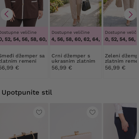
Dostupne veličine
Dostupne veličine
Dostupne veliči
 52, 54, 56, 58, 60, 62, 64
52, 54, 56, 58, 60, 62, 64
,
48, 50, 52, 54, 56, 58, 60, 62, 64
48, 50, 52, 54, 56, 5
,
52, 54, 56, 58, 60
žemper sa
Crni džemper s
Zeleni džemper sa
zlatnim remeni
ukrasnim zlatnim
zlatnim reme
remeni
56,99 €
56,99 €
56,99 €
Upotpunite stil