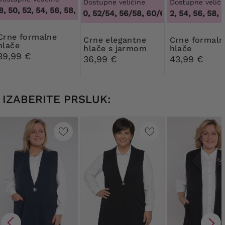
Dostupne veličine
Dostupne veliči
 50, 52, 54, 56, 58, 60, 62, 64
,
46, 48, 50, 52, 54, 56, 58, 60
48/50, 52/54, 56/58, 60/62
50, 52, 54, 56, 58, 6
,
48/50, 52/54, 
formalne
Crne elegantne
Crne formalne
hlače
hlače s jarmom
hlače
39,99 €
36,99 €
43,99 €
IZABERITE PRSLUK: