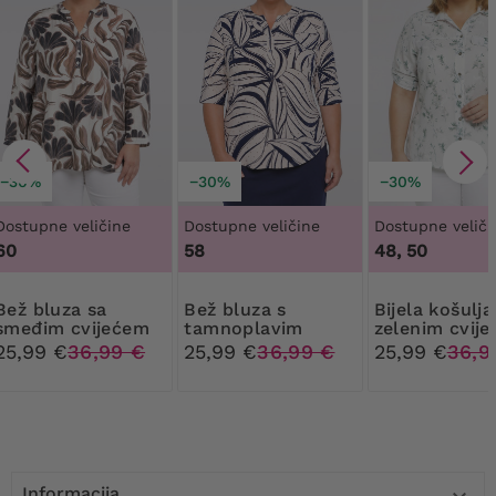
−30%
−30%
−30%
Dostupne veličine
Dostupne veličine
Dostupne veliči
60
58
48, 50
luza sa
Bež bluza s
Bijela košulja sa
smeđim cvijećem
tamnoplavim
zelenim cvij
uzorcima i zlatnim
25,99 €
36,99 €
25,99 €
36,99 €
25,99 €
36,9
točkicama
Informacija