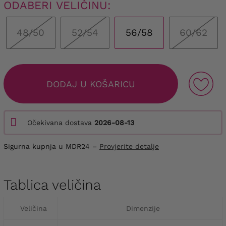
ODABERI VELIČINU:
48/50
52/54
56/58
60/62
DODAJ U KOŠARICU
Očekivana dostava
2026-08-13
Sigurna kupnja u MDR24 –
Provjerite detalje
Tablica veličina
Veličina
Dimenzije