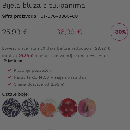
Bijela bluza s tulipanima
Šifra proizvoda:
01-076-0065-C8
25,99 €
36,99 €
-30%
Lowest price from 30 days before reduction :
29,27 €
Kupi za
23.39 €
s popustom za prijavu na newsletter
-
Prijavite se
✔
Plaćanje pouzećem
✔
Naručite do 14:00 – šaljemo isti dan
✔
Cijena dostave od 2,99 €
Ostale boje: