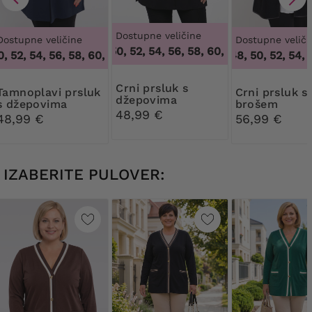
Dostupne veličine
Dostupne veličine
Dostupne veliči
48, 50, 52, 54, 56, 58, 60, 62, 64
,
48, 50, 52
 52, 54, 56, 58, 60, 62, 64
,
48, 50, 52, 54, 56, 58, 60, 62, 64
46, 48, 50, 52, 54, 5
Crni prsluk s
 prsluk
Crni prsluk s
džepovima
s džepovima
brošem
48,99 €
48,99 €
56,99 €
IZABERITE PULOVER: