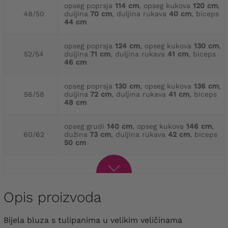
opseg poprsja
114 cm
, opseg kukova
120 cm
,
48/50
duljina
70 cm
, duljina rukava
40 cm
, biceps
44 cm
opseg poprsja
124 cm
, opseg kukova
130 cm
,
52/54
duljina
71 cm
, duljina rukava
41 cm
, biceps
46 cm
opseg poprsja
130 cm
, opseg kukova
136 cm
,
56/58
duljina
72 cm
, duljina rukava
41 cm
, biceps
48 cm
opseg grudi
140 cm
, opseg kukova
146 cm
,
60/62
dužina
73 cm
, duljina rukava
42 cm
, biceps
50 cm
Opis proizvoda
Bijela bluza s tulipanima u velikim veličinama