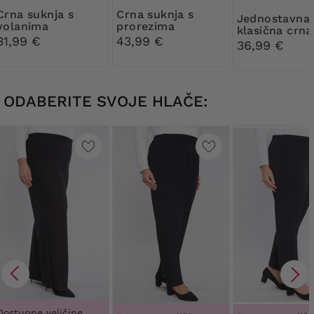
suknja s
Crna suknja s
Jednostavna
volanima
prorezima
klasična crna
31,99 €
43,99 €
suknja
36,99 €
ODABERITE SVOJE HLAČE:
Dostupne veličine