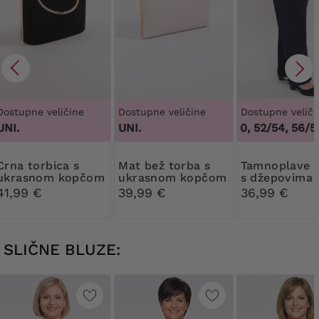
Dostupne veličine
Dostupne veličine
Dostupne veliči
UNI.
UNI.
48/50, 52/54, 56/58
orbica s
Mat bež torba s
Tamnoplave hlače
ukrasnom kopčom
ukrasnom kopčom
s džepovima
41,99 €
39,99 €
36,99 €
SLIČNE BLUZE: