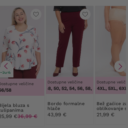
−30%
Dostupne veličine
Dostupne veliči
Dostupne veličine
46, 48, 50, 52, 54, 56, 58, 60, 62, 64
3XL, 4XL, 5XL, 6XL, 
,
46, 48
56/58
Bordo formalne
Bež gaćice za
 bluza s
hlače
oblikovanje s
tulipanima
cvjetnom či
43,99 €
21,99 €
25,99 €
36,99 €