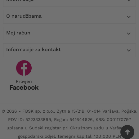

O narudžbama

Moj račun

Informacije za kontakt

Provjeri
Facebook
© 2026 - FBSK sp. z o.o., Żytnia 15/21B, 01-014 Varšava, Poljska,
PDV ID: 5223333899, Regon: 541644626, KRS: 0001170797
upisana u Sudski registar pri Okružnom sudu u Varšavi, XII
gospodarski odjel, temeljni kapital: 100 000 PLN