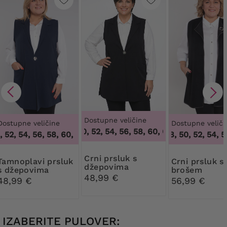
Dostupne veličine
Dostupne veličine
Dostupne veliči
48, 50, 52, 54, 56, 58, 60, 62, 64
,
48, 50, 52,
52, 54, 56, 58, 60, 62, 64
,
48, 50, 52, 54, 56, 58, 60, 62, 64
46, 48, 50, 52, 54, 56,
Crni prsluk s
 prsluk
Crni prsluk s
džepovima
s džepovima
brošem
48,99 €
48,99 €
56,99 €
IZABERITE PULOVER: