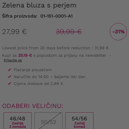
Zelena bluza s perjem
Šifra proizvoda:
01-151-0001-A1
27,99 €
39,99 €
-31%
Lowest price from 30 days before reduction :
31,99 €
Kupi za
25.19 €
s popustom za prijavu na newsletter
-
Prijavite se
✔
Plaćanje pouzećem
✔
Naručite do 14:00 – šaljemo isti dan
✔
Cijena dostave od 2,99 €
ODABERI VELIČINU:
46/48
54/56
50/52
Zadnja
Zadnji
3 komada
komad