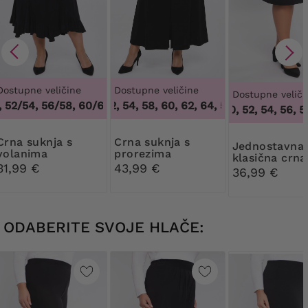
Dostupne veličine
Dostupne veličine
Dostupne veliči
52/54, 56/58, 60/62
50, 52, 54, 58, 60, 62, 64
,
48/50, 52/54, 56/58, 60/62
,
50, 52, 54, 58, 60,
46, 50, 52, 54, 56, 58,
suknja s
Crna suknja s
Jednostavna
volanima
prorezima
klasična crna
31,99 €
43,99 €
suknja
36,99 €
ODABERITE SVOJE HLAČE: