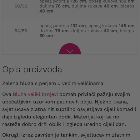
opseg poprsja
126 cm
, opseg kukova
136 cm
,
50/52
duljina
76 cm
, duljina rukava
40 cm
, biceps
48 cm
opseg poprsja
132 cm
, opseg kukova
146 cm
,
54/56
dužina
78 cm
, duljina rukava
42 cm
, biceps
50 cm
Opis proizvoda
Zelena bluza s perjem u većim veličinama
Ova
Bluza veliki brojevi
odmah privlači pažnju svojim
upečatljivim uzorkom paunovih očiju. Nježno tkana,
svjetlucava zlatna nit suptilno osvjetljava cijeli komad i
daje izgledu elegantan dodir. Materijal koji se ne
rasteže dobro drži oblik i izgleda uredno cijeli dan.
Okrugli izrez završen je tankim, svjetlucavim zlatnim