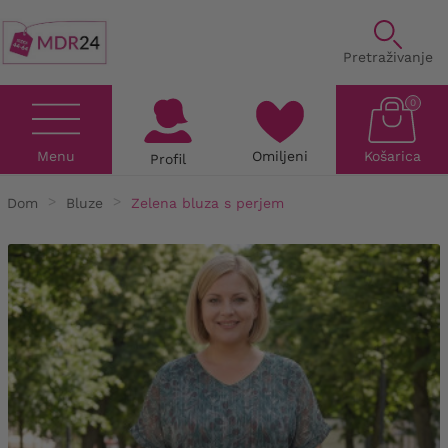
Pretraživanje
0
Menu
Omiljeni
Košarica
Profil
Dom
Bluze
Zelena bluza s perjem