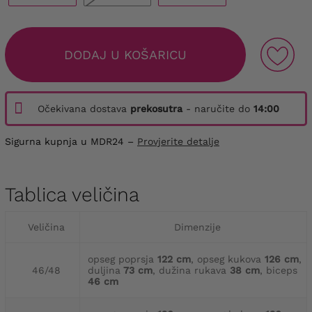
DODAJ U KOŠARICU
Očekivana dostava
prekosutra
- naručite do
14:00
Sigurna kupnja u MDR24 –
Provjerite detalje
Tablica veličina
Veličina
Dimenzije
opseg poprsja
122 cm
, opseg kukova
126 cm
,
46/48
duljina
73 cm
, dužina rukava
38 cm
, biceps
46 cm