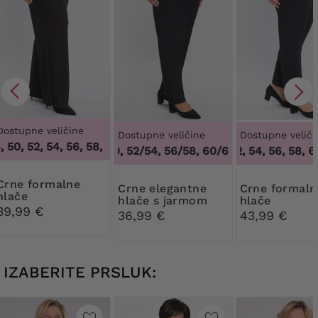
Dostupne veličine
Dostupne veličine
Dostupne veliči
50, 52, 54, 56, 58, 60, 62, 64
,
46, 48, 50, 52, 54, 56, 58, 60,
48/50, 52/54, 56/58, 60/62
50, 52, 54, 56, 58, 60,
,
48/50, 52/54, 5
formalne
Crne elegantne
Crne formalne
hlače
hlače s jarmom
hlače
39,99 €
36,99 €
43,99 €
IZABERITE PRSLUK: