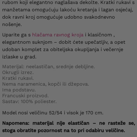
rubom koji elegantno naglašava dekolte. Kratki rukavi s
manžetama omogućuju lakoću kretanja i lagan osjećaj,
dok ravni kroj omogućuje udobno svakodnevno
nošenje.
Uparite ga s
hlačama ravnog kroja
i klasičnom ,
elegantnom suknjom – dobit ćete upečatljiv, a opet
udoban komplet za obiteljska okupljanja i večernje
izlaske u grad.
Materijal: neelastičan, srednje debljine.
Okrugli izrez.
Kratki rukavi.
Nema naramenica, kopči ili džepova.
Ima podstavu.
Francuski proizvod.
Sastav: 100% poliester.
Model nosi veličinu 52/54 i visok je 170 cm.
Napomena: materijal nije elastičan – ne rasteže se,
stoga obratite pozornost na to pri odabiru veličine.