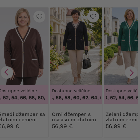
Dostupne veličine
Dostupne veličine
Dostupne veliči
52, 54, 56, 58, 60, 62, 64
52, 54, 56, 58, 60, 62, 64
,
48, 50, 52, 54, 56, 58, 60, 62, 64
48, 50, 52, 54, 56, 58,
,
52, 54, 56, 58, 60,
žemper sa
Crni džemper s
Zeleni džemper sa
zlatnim remeni
ukrasnim zlatnim
zlatnim reme
remeni
56,99 €
56,99 €
56,99 €