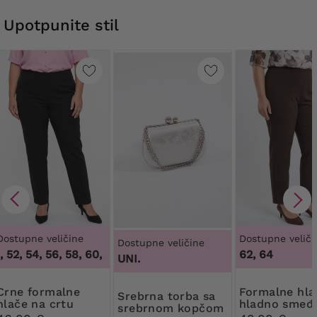
Upotpunite stil
Dostupne veličine
Dostupne veliči
Dostupne veličine
52, 54, 56, 58, 60, 62, 64
,
48, 50, 52, 54, 56, 58, 60, 62, 64
62, 64
UNI.
formalne
Formalne hlače
Srebrna torba sa
hlače na crtu
hladno smeđe
srebrnom kopčom