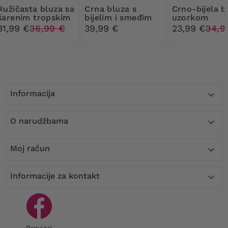
ta bluza sa
Crna bluza s
Crno-bijela bluza s
šarenim tropskim
bijelim i smeđim
uzorkom
uzorcima
remeni
31,99 €
36,99 €
39,99 €
23,99 €
34,9
Informacija

O narudžbama

Moj račun

Informacije za kontakt

Provjeri