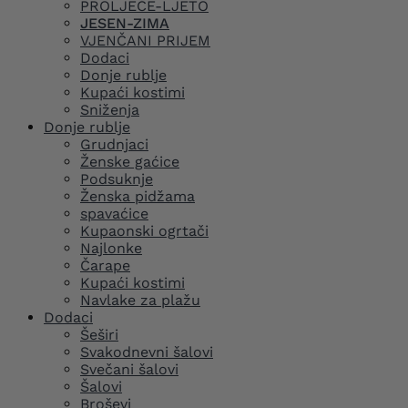
PROLJEĆE-LJETO
JESEN-ZIMA
VJENČANI PRIJEM
Dodaci
Donje rublje
Kupaći kostimi
Sniženja
Donje rublje
Grudnjaci
Ženske gaćice
Podsuknje
Ženska pidžama
spavaćice
Kupaonski ogrtači
Najlonke
Čarape
Kupaći kostimi
Navlake za plažu
Dodaci
Šeširi
Svakodnevni šalovi
Svečani šalovi
Šalovi
Broševi