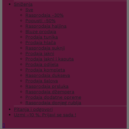
Sniženja
Sve
Rasprodaja -30%
Popusti -50%
Rasprodaja haljina
Bluze prodaja
Prodaja tunika
Prodaja hlača
Rasprodaja suknji
Prodaja jakni
Prodaja jakni i kaputa
Prodaja odijela
Prodaja kompleta
Rasprodaja dukseva
Prodaja šalova
Rasprodaja prsluka
Rasprodaja džempera
Prodaja dodatne opreme
Rasprodaja donjeg rublja
Pitanja i odgovori
Uzmi –10 %. Prijavi se sada !
