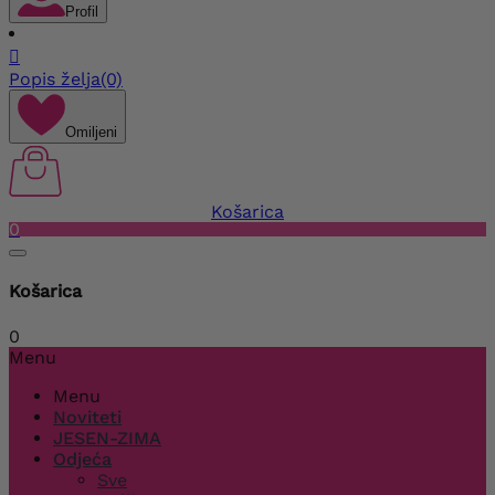
Profil

Popis želja
(0)
Omiljeni
Košarica
0
Košarica
0
Menu
Menu
Noviteti
JESEN-ZIMA
Odjeća
Sve