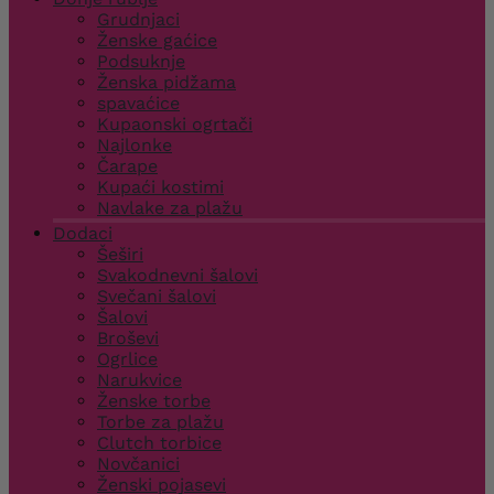
Grudnjaci
Ženske gaćice
Podsuknje
Ženska pidžama
spavaćice
Kupaonski ogrtači
Najlonke
Čarape
Kupaći kostimi
Navlake za plažu
Dodaci
Šeširi
Svakodnevni šalovi
Svečani šalovi
Šalovi
Broševi
Ogrlice
Narukvice
Ženske torbe
Torbe za plažu
Clutch torbice
Novčanici
Ženski pojasevi