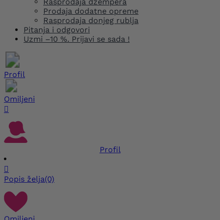
Rasprodaja džempera
Prodaja dodatne opreme
Rasprodaja donjeg rublja
Pitanja i odgovori
Uzmi –10 %. Prijavi se sada !
Profil
Omiljeni

Profil

Popis želja
(0)
Omiljeni