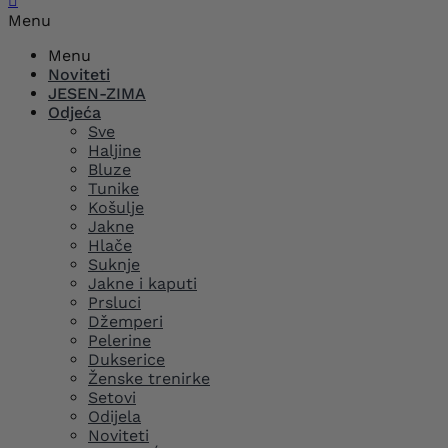

Menu
Menu
Noviteti
JESEN-ZIMA
Odjeća
Sve
Haljine
Bluze
Tunike
Košulje
Jakne
Hlače
Suknje
Jakne i kaputi
Prsluci
Džemperi
Pelerine
Dukserice
Ženske trenirke
Setovi
Odijela
Noviteti