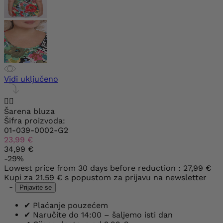
Vidi uključeno


Šarena bluza
Šifra proizvoda:
01-039-0002-G2
23,99 €
34,99 €
-29%
Lowest price from 30 days before reduction :
27,99 €
Kupi za
21.59 €
s popustom za prijavu na newsletter
-
Prijavite se
✔
Plaćanje pouzećem
✔
Naručite do 14:00 – šaljemo isti dan