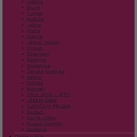
Haljine
Bluze
Tunike
Košulje
Jakne
Hlače
Suknje
Jakne i kaputi
Prsluci
Džemperi
Pelerine
Dukserice
Ženske trenirke
Setovi
Odijela
Noviteti
PROLJEĆE-LJETO
JESEN-ZIMA
VJENČANI PRIJEM
Dodaci
Donje rublje
Kupaći kostimi
Sniženja
Donje rublje