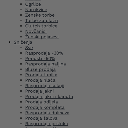
Ogrlice
Narukvice
Ženske torbe
Torbe za plažu
Clutch torbice
Novčanici
Ženski pojasevi
Sniženja
Sve
Rasprodaja -30%
Popusti -50%
Rasprodaja haljina
Bluze prodaja
Prodaja tunika
Prodaja hlača
Rasprodaja suknji
Prodaja jakni
Prodaja jakni i kaputa
Prodaja odijela
Prodaja kompleta
Rasprodaja dukseva
Prodaja šalova
Rasprodaja prsluka