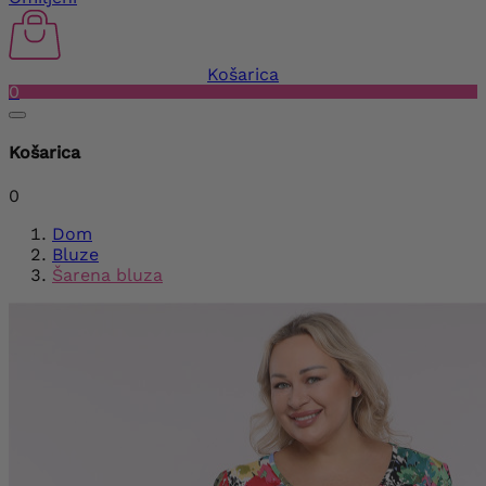
Košarica
0
Košarica
0
Dom
Bluze
Šarena bluza