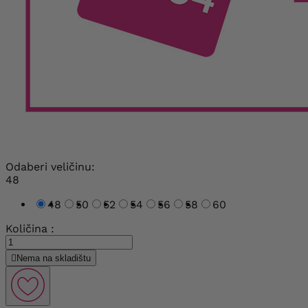
Odaberi veličinu:
48
48
50
52
54
56
58
60
Količina :

Nema na skladištu