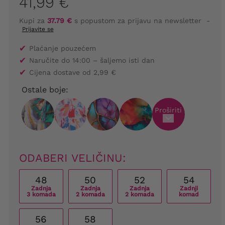
41,99 €
Kupi za
37.79 €
s popustom za prijavu na newsletter
-
Prijavite se
✔
Plaćanje pouzećem
✔
Naručite do 14:00 – šaljemo isti dan
✔
Cijena dostave od 2,99 €
Ostale boje:
Proširiti
ODABERI VELIČINU:
48
50
52
54
Zadnja
Zadnja
Zadnja
Zadnji
3 komada
2 komada
2 komada
komad
56
58