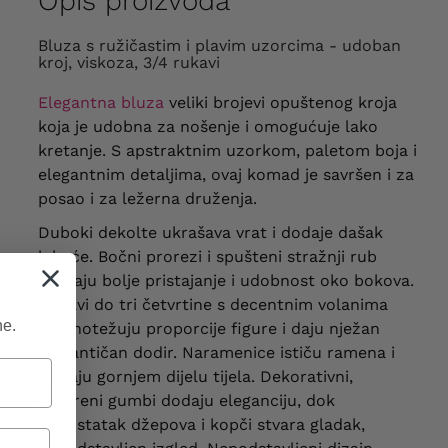
Opis proizvoda
Bluza s ružičastim i plavim uzorcima - udoban
kroj, viskoza, 3/4 rukavi
Elegantna bluza
veliki brojevi opuštenog kroja
koja je udobna za nošenje i omogućuje lako
kretanje. S apstraktnim uzorkom, paletom boja i
elegantnim detaljima, ovaj komad je savršen i za
posao i za ležerna druženja.
Duboki dekolte ukrašava vrat i dodaje dašak
lakoće.
Bočni prorezi i spušteni stražnji rub
pružaju bolje pristajanje i udobnost oko bokova.
Rukavi do tri četvrtine s decentnim volanima
ne.
uravnotežuju proporcije figure i daju nježan
romantičan dodir. Naramenice ističu ramena i
laskaju gornjem dijelu tijela. Dekorativni,
otvoreni gumbi dodaju eleganciju, dok
nedostatak džepova i kopči stvara gladak,