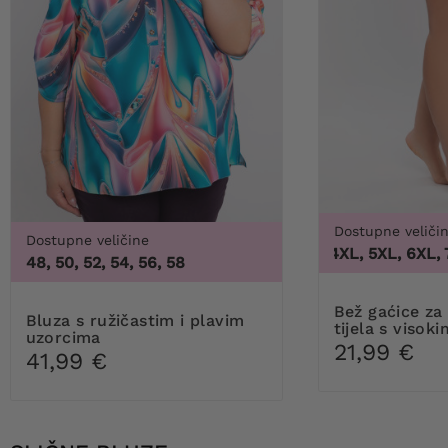
Dostupne veliči
Dostupne veličine
3XL, 4XL, 5XL, 6XL, 7X
48, 50, 52, 54, 56, 58
Bež gaćice za oblikovanje
Bluza s ružičastim i plavim
tijela s visok
uzorcima
21,99 €
41,99 €