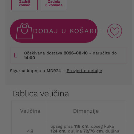
Zadnji
Zadnja
komad
3 komada
DODAJ U KOŠARICU
Očekivana dostava
2026-08-10
- naručite do
14:00
Sigurna kupnja u MDR24 –
Provjerite detalje
Tablica veličina
Veličina
Dimenzije
opseg prsa
118 cm
, opseg kuka
48
124 cm
, duljina
72/76 cm
, duljina