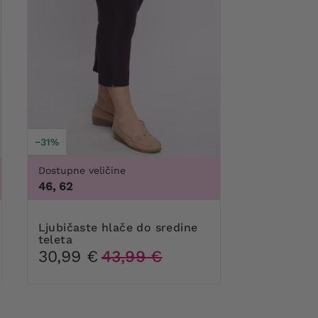
−31%
Dostupne veličine
100G, 100H, 100I, 100J, 105B, 105C, 105D, 105DD, 105F, 105G,
46, 62
Ljubičaste hlače do sredine
teleta
30,99 €
43,99 €