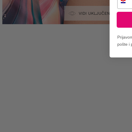
VIDI UKLJUČENO
Prijavo
pošte i