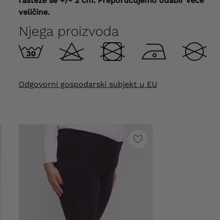
rasteže se +/- 2 cm.
Preporučujemo odabir veće
veličine.
Njega proizvoda
Odgovorni gospodarski subjekt u EU