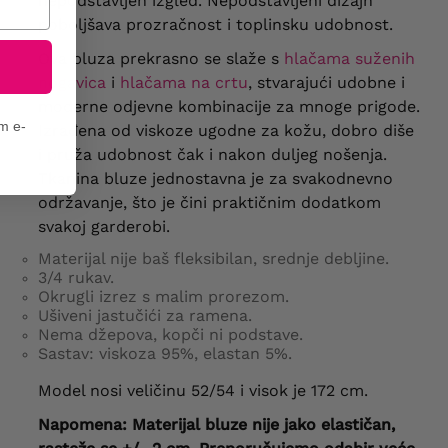
nepodstavljen izgled. Nepodstavljeni dizajn
poboljšava prozračnost i toplinsku udobnost.
Ova bluza prekrasno se slaže s
hlačama suženih
nogavica
i
hlačama na crtu
, stvarajući udobne i
moderne odjevne kombinacije za mnoge prigode.
em e-
Izrađena od viskoze ugodne za kožu, dobro diše
i pruža udobnost čak i nakon duljeg nošenja.
Tkanina bluze jednostavna je za svakodnevno
održavanje, što je čini praktičnim dodatkom
svakoj garderobi.
Materijal nije baš fleksibilan, srednje debljine.
3/4 rukav.
Okrugli izrez s malim prorezom.
Ušiveni jastučići za ramena.
Nema džepova, kopči ni podstave.
Sastav: viskoza 95%, elastan 5%.
Model nosi veličinu 52/54 i visok je 172 cm.
Napomena: Materijal bluze nije jako elastičan,