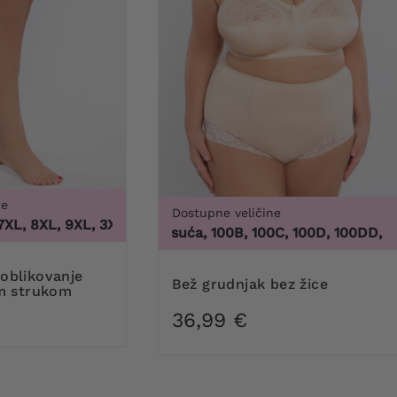
ne
Dostupne veličine
L, 8XL, 9XL
,
3XL, 4XL, 5XL, 6XL, 7XL, 8XL, 9XL
100 tisuća, 100B, 100C, 100D, 100DD, 100F, 
Bež grudnjak bez žice
im strukom
36,99 €