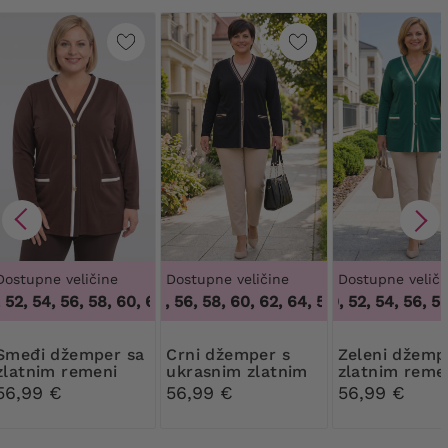
Dostupne veličine
Dostupne veličine
Dostupne veliči
52, 54, 56, 58, 60, 62, 64
52, 54, 56, 58, 60, 62, 64
,
48, 50, 52, 54, 56, 58, 60, 62, 64
48, 50, 52, 54, 56, 58,
,
52, 54, 56, 58, 60,
žemper sa
Crni džemper s
Zeleni džemper sa
zlatnim remeni
ukrasnim zlatnim
zlatnim reme
remeni
56,99 €
56,99 €
56,99 €