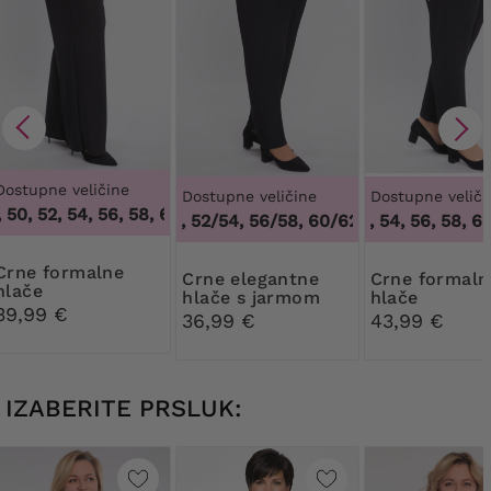
Dostupne veličine
Dostupne veličine
Dostupne veliči
50, 52, 54, 56, 58, 60, 62, 64
,
46, 48, 50, 52, 54, 56, 58, 60,
48/50, 52/54, 56/58, 60/62
50, 52, 54, 56, 58, 60,
,
48/50, 52/54, 5
formalne
Crne elegantne
Crne formalne
hlače
hlače s jarmom
hlače
39,99 €
36,99 €
43,99 €
IZABERITE PRSLUK: