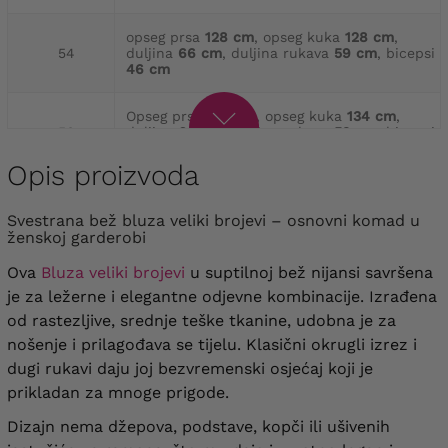
opseg prsa
128 cm
, opseg kuka
128 cm
,
54
duljina
66 cm
, duljina rukava
59 cm
, bicepsi
46 cm
Opseg prsa
134 cm
, opseg kuka
134 cm
,
56
duljina
68 cm
, duljina rukava
59 cm
, bicepsi
48 cm
Opis proizvoda
Opseg grudi
142 cm
, opseg kuka
142 cm
,
58
duljina
68 cm
, duljina rukava
59 cm
, bicepsi
Svestrana bež bluza veliki brojevi – osnovni komad u
50 cm
ženskoj garderobi
Ova
Bluza veliki brojevi
u suptilnoj bež nijansi savršena
Opseg grudi
148 cm
, opseg kuka
148 cm
,
60
duljina
68 cm
, duljina rukava
59 cm
, bicepsi
je za ležerne i elegantne odjevne kombinacije. Izrađena
52 cm
od rastezljive, srednje teške tkanine, udobna je za
nošenje i prilagođava se tijelu. Klasični okrugli izrez i
opseg prsa
154 cm
, opseg kuka
154 cm
,
dugi rukavi daju joj bezvremenski osjećaj koji je
62
duljina
68 cm
, duljina rukava
59 cm
, bicepsi
54 cm
prikladan za mnoge prigode.
Dizajn nema džepova, podstave, kopči ili ušivenih
opseg prsa
160 cm
, opseg kuka
160 cm
,
64
duljina
68 cm
, duljina rukava
59 cm
, bicepsi