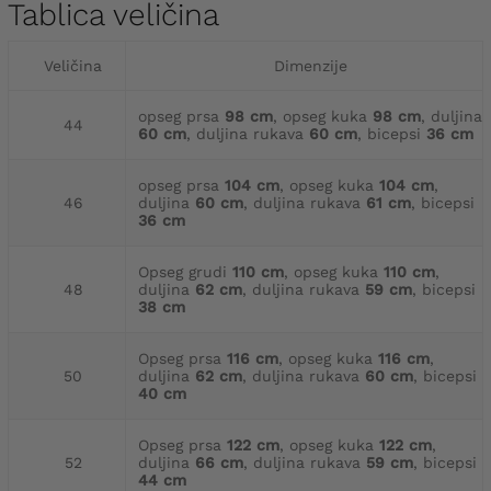
Tablica veličina
Veličina
Dimenzije
opseg prsa
98 cm
, opseg kuka
98 cm
, duljina
44
60 cm
, duljina rukava
60 cm
, bicepsi
36 cm
opseg prsa
104 cm
, opseg kuka
104 cm
,
46
duljina
60 cm
, duljina rukava
61 cm
, bicepsi
36 cm
Opseg grudi
110 cm
, opseg kuka
110 cm
,
48
duljina
62 cm
, duljina rukava
59 cm
, bicepsi
38 cm
Opseg prsa
116 cm
, opseg kuka
116 cm
,
50
duljina
62 cm
, duljina rukava
60 cm
, bicepsi
40 cm
Opseg prsa
122 cm
, opseg kuka
122 cm
,
52
duljina
66 cm
, duljina rukava
59 cm
, bicepsi
44 cm