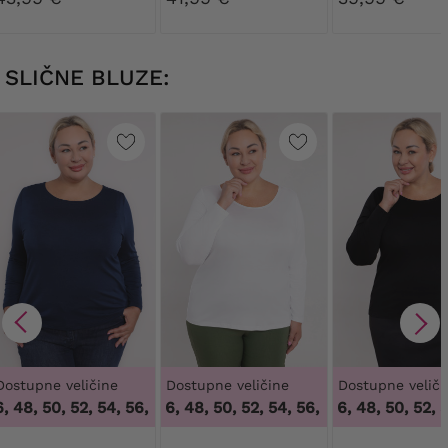
SLIČNE BLUZE:
Dostupne veličine
Dostupne veličine
Dostupne veliči
 48, 50, 52, 54, 56, 58, 60, 62, 64
44, 46, 48, 50, 52, 54, 56, 58, 60, 62, 64
,
44, 46, 48, 50, 52, 54, 56
44, 46, 48, 50, 52, 54
,
44,