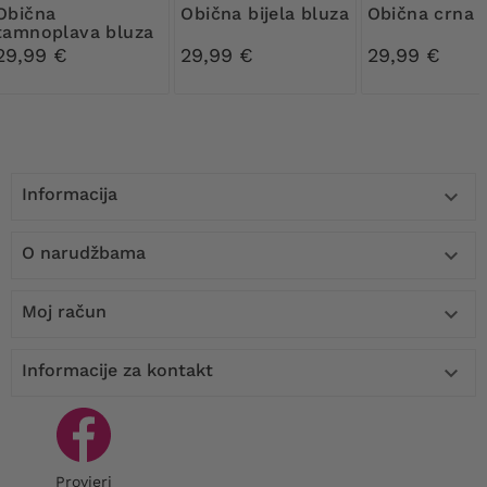
ična
Obična bijela bluza
Obična crna 
tamnoplava bluza
29,99 €
29,99 €
29,99 €
Informacija

O narudžbama

Moj račun

Informacije za kontakt

Provjeri