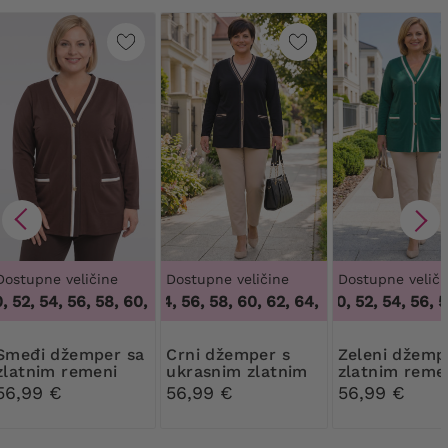
Dostupne veličine
Dostupne veličine
Dostupne veliči
 52, 54, 56, 58, 60, 62, 64
52, 54, 56, 58, 60, 62, 64
,
48, 50, 52, 54, 56, 58, 60, 62, 64
48, 50, 52, 54, 56, 58
,
52, 54, 56, 58, 60
žemper sa
Crni džemper s
Zeleni džemper sa
zlatnim remeni
ukrasnim zlatnim
zlatnim reme
remeni
56,99 €
56,99 €
56,99 €