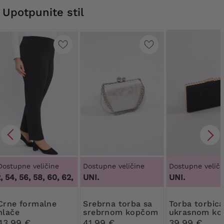
Upotpunite stil
Dostupne veličine
Dostupne veličine
Dostupne veliči
 54, 56, 58, 60, 62, 64
,
UNI.
50, 52, 54, 56, 58, 60, 62, 64
UNI.
formalne
Srebrna torba sa
torba torbica s
hlače
srebrnom kopčom
ukrasnom k
43,99 €
41,99 €
39,99 €