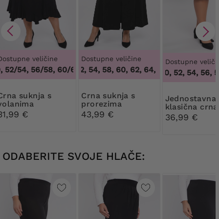
Dostupne veličine
Dostupne veličine
Dostupne veliči
52/54, 56/58, 60/62
50, 52, 54, 58, 60, 62, 64
,
48/50, 52/54, 56/58, 60/62
,
50, 52, 54, 58, 60
46, 50, 52, 54, 56, 58
suknja s
Crna suknja s
Jednostavna
volanima
prorezima
klasična crna
31,99 €
43,99 €
suknja
36,99 €
ODABERITE SVOJE HLAČE: