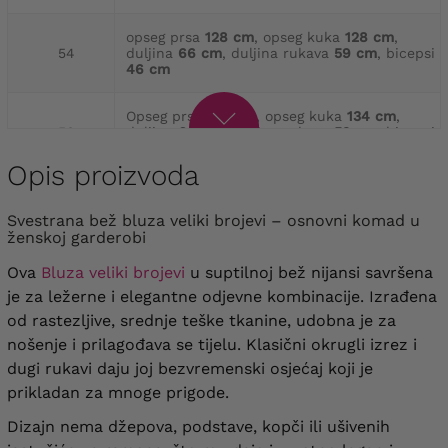
opseg prsa
128 cm
, opseg kuka
128 cm
,
54
duljina
66 cm
, duljina rukava
59 cm
, bicepsi
46 cm
Opseg prsa
134 cm
, opseg kuka
134 cm
,
56
duljina
68 cm
, duljina rukava
59 cm
, bicepsi
48 cm
Opis proizvoda
Opseg grudi
142 cm
, opseg kuka
142 cm
,
58
duljina
68 cm
, duljina rukava
59 cm
, bicepsi
Svestrana bež bluza veliki brojevi – osnovni komad u
50 cm
ženskoj garderobi
Ova
Bluza veliki brojevi
u suptilnoj bež nijansi savršena
Opseg grudi
148 cm
, opseg kuka
148 cm
,
60
duljina
68 cm
, duljina rukava
59 cm
, bicepsi
je za ležerne i elegantne odjevne kombinacije. Izrađena
52 cm
od rastezljive, srednje teške tkanine, udobna je za
nošenje i prilagođava se tijelu. Klasični okrugli izrez i
opseg prsa
154 cm
, opseg kuka
154 cm
,
dugi rukavi daju joj bezvremenski osjećaj koji je
62
duljina
68 cm
, duljina rukava
59 cm
, bicepsi
54 cm
prikladan za mnoge prigode.
Dizajn nema džepova, podstave, kopči ili ušivenih
opseg prsa
160 cm
, opseg kuka
160 cm
,
64
duljina
68 cm
, duljina rukava
59 cm
, bicepsi