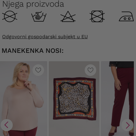
Njega proizvoda
Odgovorni gospodarski subjekt u EU
MANEKENKA NOSI: