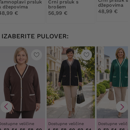
Crni prsluk s
 prsluk
Crni prsluk s
džepovima
s džepovima
brošem
48,99 €
48,99 €
56,99 €
IZABERITE PULOVER:
Dostupne veličine
Dostupne veličine
Dostupne veliči