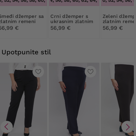
52, 54, 56, 58, 60, 62, 64
52, 54, 56, 58, 60, 62, 64
,
48, 50, 52, 54, 56, 58, 60, 62, 64
48, 50, 52, 54, 56, 58
,
52, 54, 56, 58, 60,
žemper sa
Crni džemper s
Zeleni džemper sa
zlatnim remeni
ukrasnim zlatnim
zlatnim reme
remeni
56,99 €
56,99 €
56,99 €
Upotpunite stil