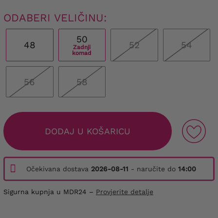
ODABERI VELIČINU:
50
48
52
54
Zadnji
komad
56
58
DODAJ U KOŠARICU
Očekivana dostava
2026-08-11
- naručite do
14:00
Sigurna kupnja u MDR24 –
Provjerite detalje