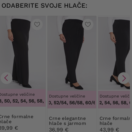
ODABERITE SVOJE HLAČE:
Dostupne veličine
Dostupne veličine
Dostupne veliči
50, 52, 54, 56, 58, 60, 62, 64
,
46, 48, 50, 52, 54, 56, 58, 60
48/50, 52/54, 56/58, 60/62
50, 52, 54, 56, 58, 60
,
48/50, 52/54, 
formalne
Crne elegantne
Crne formalne
hlače
hlače s jarmom
hlače
39,99 €
36,99 €
43,99 €