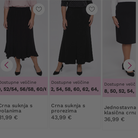
Dostupne veličine
Dostupne veličine
Dostupne veliči
52/54, 56/58, 60/62
50, 52, 54, 58, 60, 62, 64
,
48/50, 52/54, 56/58, 60/62
,
50, 52, 54, 58, 60,
46, 48, 50, 52, 54, 56
suknja s
Crna suknja s
Jednostavna
volanima
prorezima
klasična crna
31,99 €
43,99 €
suknja
36,99 €