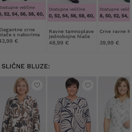
Dostupne veličine
Dostupne veličine
Dostupne veliči
52, 54, 56, 58, 60, 62, 64
,
48, 50, 52, 54, 56, 58, 60, 62, 64
48, 50, 52, 54, 56, 58, 60, 62, 64
46, 48, 50, 52, 54, 56
,
48, 50, 52,
tne crne
Ravne tamnoplave
Crne ravne h
hlače s naborima
jednobojne hlače
43,99 €
48,99 €
39,99 €
SLIČNE BLUZE: