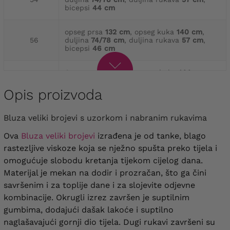
bicepsi
44 cm
opseg prsa
132 cm
, opseg kuka
140 cm
,
56
duljina
74/78 cm
, duljina rukava
57 cm
,
bicepsi
46 cm
Opseg prsa
140 cm
, opseg kuka
144 cm
,
58
duljina
75/79 cm
, duljina rukava
57 cm
,
bicepsi
46 cm
Opis proizvoda
bluza veliki brojevi s uzorkom i nabranim rukavima
Ova
Bluza veliki brojevi
izrađena je od tanke, blago
rastezljive viskoze koja se nježno spušta preko tijela i
omogućuje slobodu kretanja tijekom cijelog dana.
Materijal je mekan na dodir i prozračan, što ga čini
savršenim i za toplije dane i za slojevite odjevne
kombinacije. Okrugli izrez završen je suptilnim
gumbima, dodajući dašak lakoće i suptilno
naglašavajući gornji dio tijela. Dugi rukavi završeni su