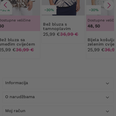
−30%
−30%
−30%
Dostupne veličine
Dostupne veliči
Bež bluza s
60
48, 50
tamnoplavim
uzorcima i zlatnim
25,99 €
36,99 €
točkicama
luza sa
Bijela košulja sa
smeđim cvijećem
zelenim cvij
25,99 €
36,99 €
25,99 €
36,9
Informacija

O narudžbama

Moj račun
