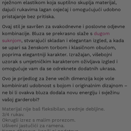
nježnom elastikom koja suptilno skuplja materijal,
dajući rukavima lagan osjećaj i omogućujući udobno
pristajanje bez pritiska.
Ovaj stil je savršen za svakodnevne i poslovne odjevne
kombinacije. Bluza se prekrasno slaže s
dugom
suknjom
, stvarajući skladan i elegantan izgled, a kada
se upari sa ženskom torbom i klasičnom obućom,
poprima elegantniji karakter. Izražajan, višebojni
uzorak s umjetničkim karakterom oživljava izgled i
omogućuje vam da se odreknete dodatnih ukrasa.
Ovo je prijedlog za žene većih dimenzija koje vole
kombinirati udobnost s bojom i originalnim dizajnom –
ne bi li ovakva bluza dodala novu energiju i svježinu
vašoj garderobi?
Materijal nije baš fleksibilan, srednje debljine.
3/4 rukav.
Okrugli izrez s malim prorezom.
Ušiveni jastučići za ramena.