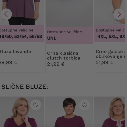
Dostupne veličine
Dostupne veliči
Dostupne veličine
48/50, 52/54, 56/58
3XL, 4XL, 5XL, 6XL
UNI.
Bluza lavande
Crne gaćice za
Crna klasična
oblikovanje s
clutch torbica
cvjetnom či
39,99 €
21,99 €
21,99 €
SLIČNE BLUZE: