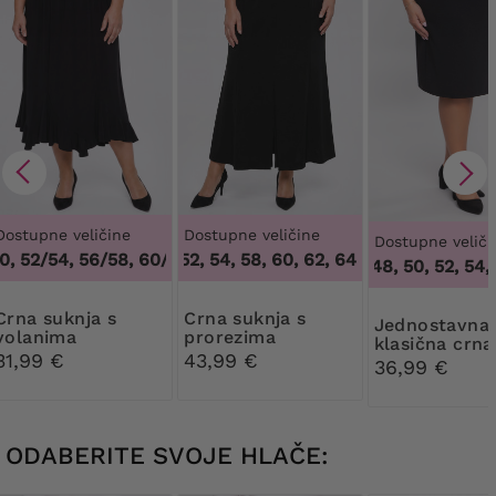
Dostupne veličine
Dostupne veličine
Dostupne veliči
, 52/54, 56/58, 60/62
50, 52, 54, 58, 60, 62, 64
,
48/50, 52/54, 56/58, 60/62
,
50, 52, 54, 58, 
46, 48, 50, 52, 54, 
suknja s
Crna suknja s
Jednostavna
volanima
prorezima
klasična crna
31,99 €
43,99 €
suknja
36,99 €
ODABERITE SVOJE HLAČE: