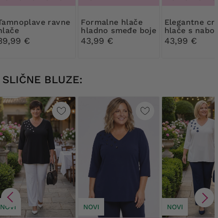
e ravne
Formalne hlače
Elegantne crne
hlače
hladno smeđe boje
hlače s nabo
39,99 €
43,99 €
43,99 €
SLIČNE BLUZE:
NOVI
NOVI
NOVI