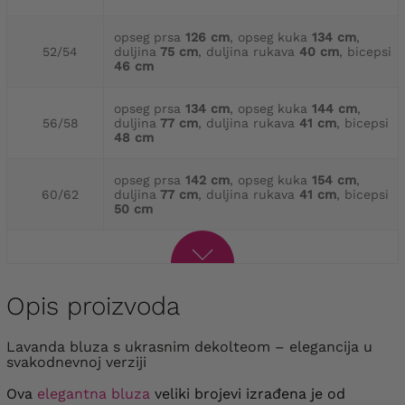
opseg prsa
126 cm
, opseg kuka
134 cm
,
52/54
duljina
75 cm
, duljina rukava
40 cm
, bicepsi
46 cm
opseg prsa
134 cm
, opseg kuka
144 cm
,
56/58
duljina
77 cm
, duljina rukava
41 cm
, bicepsi
48 cm
opseg prsa
142 cm
, opseg kuka
154 cm
,
60/62
duljina
77 cm
, duljina rukava
41 cm
, bicepsi
50 cm
Opis proizvoda
Lavanda bluza s ukrasnim dekolteom – elegancija u
svakodnevnoj verziji
Ova
elegantna bluza
veliki brojevi izrađena je od