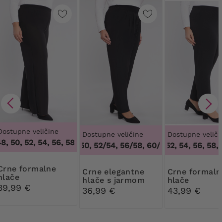
Dostupne veličine
Dostupne veličine
Dostupne veliči
8, 50, 52, 54, 56, 58, 60, 62, 64
,
46, 48, 50, 52, 54, 56, 58, 
48/50, 52/54, 56/58, 60/62
50, 52, 54, 56, 58, 
,
48/50, 52/54
formalne
Crne elegantne
Crne formalne
hlače
hlače s jarmom
hlače
39,99 €
36,99 €
43,99 €