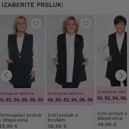
IZABERITE PRSLUK:
Dostupne veliči
Dostupne veličine
Dostupne veličine
48, 50, 52, 54, 56, 
0, 52, 54, 56, 58, 60, 62, 64
46, 48, 50, 52, 54, 56, 58, 60, 62, 64
,
48, 50, 52, 54, 56, 58, 60, 62, 
,
46, 
Crni prsluk s
 prsluk
Crni prsluk s
džepovima
s džepovima
brošem
48,99 €
48,99 €
56,99 €