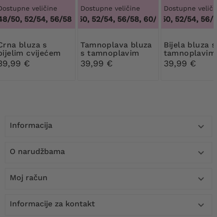
Dostupne veličine
Dostupne veličine
Dostupne veliči
48/50, 52/54, 56/58
48/50, 52/54, 56/58, 60/62
48/50, 52/54, 56/5
,
48/50, 52/54
bluza s
Tamnoplava bluza
Bijela bluza s
bijelim cvijećem
s tamnoplavim
tamnoplavim
cvijećem
cvijećem
39,99 €
39,99 €
39,99 €
Informacija

O narudžbama

Moj račun

Informacije za kontakt
