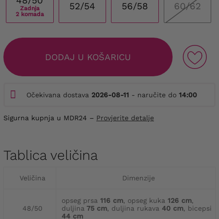
48/50
52/54
56/58
60/62
Zadnja
2 komada
DODAJ U KOŠARICU
Očekivana dostava
2026-08-11
- naručite do
14:00
Sigurna kupnja u MDR24 –
Provjerite detalje
Tablica veličina
Veličina
Dimenzije
opseg prsa
116 cm
, opseg kuka
126 cm
,
48/50
duljina
75 cm
, duljina rukava
40 cm
, bicepsi
44 cm