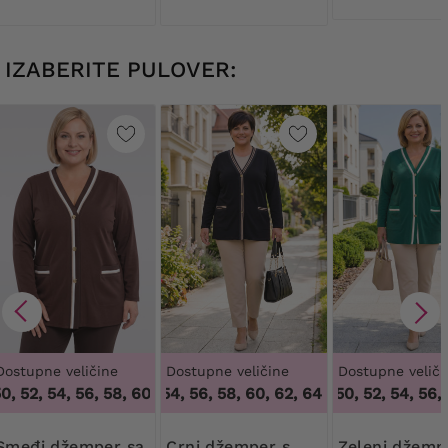
IZABERITE PULOVER:
Dostupne veličine
Dostupne veličine
Dostupne veliči
0, 52, 54, 56, 58, 60, 62, 64
52, 54, 56, 58, 60, 62, 64
,
48, 50, 52, 54, 56, 58, 60, 62, 
48, 50, 52, 54, 56, 
,
52, 54, 56, 58, 
žemper sa
Crni džemper s
Zeleni džemper sa