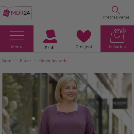
Pretraživanje
0
Menu
Omiljeni
Košarica
Profil
Dom
Bluze
Bluza lavande