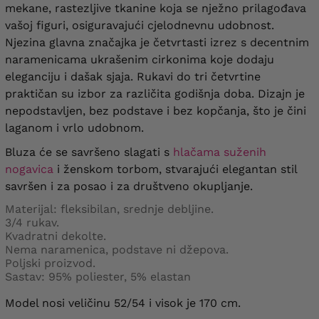
mekane, rastezljive tkanine koja se nježno prilagođava
vašoj figuri, osiguravajući cjelodnevnu udobnost.
Njezina glavna značajka je četvrtasti izrez s decentnim
naramenicama ukrašenim cirkonima koje dodaju
eleganciju i dašak sjaja. Rukavi do tri četvrtine
praktičan su izbor za različita godišnja doba. Dizajn je
nepodstavljen, bez podstave i bez kopčanja, što je čini
laganom i vrlo udobnom.
Bluza će se savršeno slagati s
hlačama suženih
nogavica
i ženskom torbom, stvarajući elegantan stil
savršen i za posao i za društveno okupljanje.
Materijal: fleksibilan, srednje debljine.
3/4 rukav.
Kvadratni dekolte.
Nema naramenica, podstave ni džepova.
Poljski proizvod.
Sastav: 95% poliester, 5% elastan
Model nosi veličinu 52/54 i visok je 170 cm.