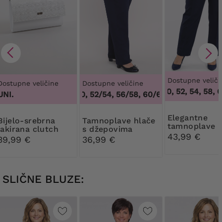
Dostupne veliči
Dostupne veličine
Dostupne veličine
48, 50, 52, 54, 58, 60
UNI.
48/50, 52/54, 56/58, 60/62
,
48/50, 52/54, 
Elegantne
-srebrna
Tamnoplave hlače
tamnoplave h
lakirana clutch
s džepovima
na crtu
43,99 €
torbica torbica
39,99 €
36,99 €
SLIČNE BLUZE: