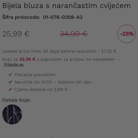
Bijela bluza s narančastim cvijećem
Šifra proizvoda:
01-076-0208-A2
25,99 €
34,99 €
-25%
Lowest price from 30 days before reduction :
27,32 €
Kupi za
23.39 €
s popustom za prijavu na newsletter
-
Prijavite se
✔
Plaćanje pouzećem
✔
Naručite do 14:00 – šaljemo isti dan
✔
Cijena dostave od 2,99 €
Ostale boje: