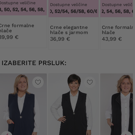
Dostupne veličine
Dostupne veličine
Dostupne veliči
50, 52, 54, 56, 58, 60, 62, 64
,
46, 48, 50, 52, 54, 56, 58, 60
48/50, 52/54, 56/58, 60/62
50, 52, 54, 56, 58, 60
,
48/50, 52/54, 
formalne
Crne elegantne
Crne formalne
hlače
hlače s jarmom
hlače
39,99 €
36,99 €
43,99 €
IZABERITE PRSLUK: