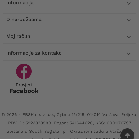
Informacija

O narudžbama

Moj račun

Informacije za kontakt

Provjeri
Facebook
© 2026 - FBSK sp. z o.o., Żytnia 15/21B, 01-014 Varšava, Poljska,
PDV ID: 5223333899, Regon: 541644626, KRS: 0001170797
upisana u Sudski registar pri Okružnom sudu u Varšavi, XII