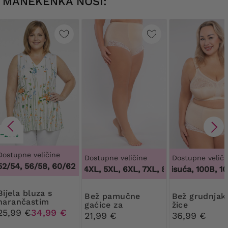
MANEKENKA NOSI:
−25%
Dostupne veličine
Dostupne veličine
Dostupne veliči
52/54, 56/58, 60/62
3XL, 4XL, 5XL, 6XL, 7XL, 8XL, 9XL
100 tisuća, 100B, 100C
,
3XL, 4XL
 bluza s
Bež pamučne
Bež grudnjak bez
narančastim
gaćice za
žice
cvijećem
25,99 €
34,99 €
oblikovanje tijela s
21,99 €
36,99 €
čipkom