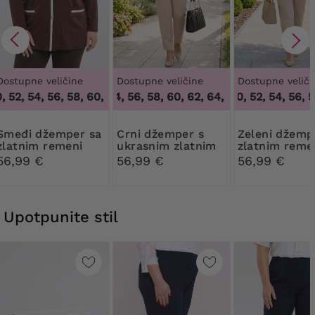
Dostupne veličine
Dostupne veličine
Dostupne veliči
52, 54, 56, 58, 60, 62, 64
52, 54, 56, 58, 60, 62, 64
,
48, 50, 52, 54, 56, 58, 60, 62, 64
48, 50, 52, 54, 56, 58
,
52, 54, 56, 58, 60,
žemper sa
Crni džemper s
Zeleni džemper sa
zlatnim remeni
ukrasnim zlatnim
zlatnim reme
remeni
56,99 €
56,99 €
56,99 €
Upotpunite stil