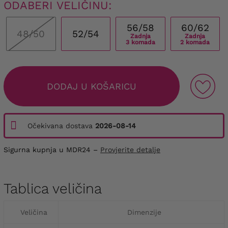
ODABERI VELIČINU:
56/58
60/62
48/50
52/54
Zadnja
Zadnja
3 komada
2 komada
DODAJ U KOŠARICU
Očekivana dostava
2026-08-14
Sigurna kupnja u MDR24 –
Provjerite detalje
Tablica veličina
Veličina
Dimenzije