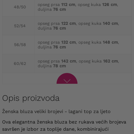
opseg prsa
112 cm
, opseg kuka
126 cm
,
48/50
duljina
76 cm
opseg prsa
122 cm
, opseg kuka
140 cm
,
52/54
duljina
76 cm
opseg prsa
132 cm
, opseg kuka
148 cm
,
56/58
duljina
76 cm
opseg prsa
142 cm
, opseg kuka
162 cm
,
60/62
duljina
78 cm
Opis proizvoda
Ženska bluza veliki brojevi - lagani top za ljeto
Ova elegantna ženska bluza bez rukava većih brojeva
savršen je izbor za toplije dane, kombinirajući