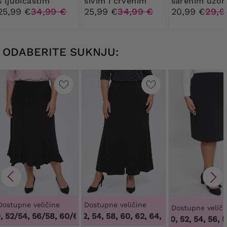
s ljubičastim
sivim i crvenim
šarenim uzor
uzorcima
lišćem
na dekolteu
25,99 €
34,99 €
25,99 €
34,99 €
20,99 €
29,9
ODABERITE SUKNJU:
Dostupne veličine
Dostupne veličine
Dostupne veliči
52/54, 56/58, 60/62
50, 52, 54, 58, 60, 62, 64
,
48/50, 52/54, 56/58, 60/62
,
50, 52, 54, 58, 60,
46, 50, 52, 54, 56, 58