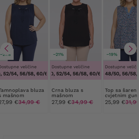
−21%
−21%
−19%
Dostupne veličine
Dostupne veličine
Dostupne veliči
52/54, 56/58, 60/62
48/50, 52/54, 56/58, 60/62
,
48/50, 52/54, 56/58, 60/62
,
48/50, 52/54, 
48/50, 56/58,
a bluza
Crna bluza s
Top sa šarenim
s mašnom
mašnom
cvjetnim gu
27,99 €
34,99 €
27,99 €
34,99 €
25,99 €
31,9