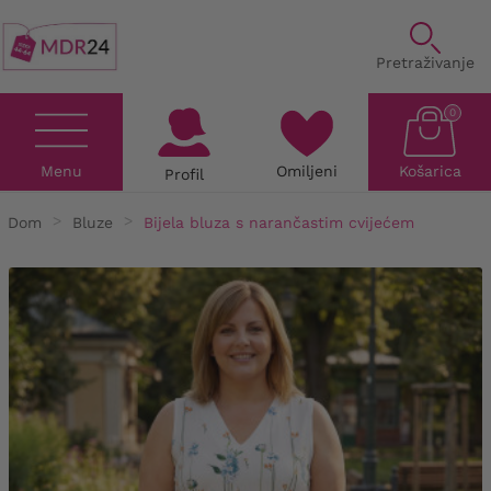
Pretraživanje
0
Menu
Omiljeni
Košarica
Profil
Dom
Bluze
Bijela bluza s narančastim cvijećem