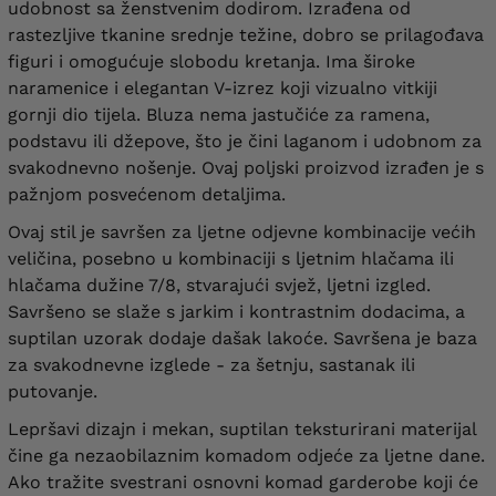
udobnost sa ženstvenim dodirom. Izrađena od
rastezljive tkanine srednje težine, dobro se prilagođava
figuri i omogućuje slobodu kretanja. Ima široke
naramenice i elegantan V-izrez koji vizualno vitkiji
gornji dio tijela. Bluza nema jastučiće za ramena,
podstavu ili džepove, što je čini laganom i udobnom za
svakodnevno nošenje. Ovaj poljski proizvod izrađen je s
pažnjom posvećenom detaljima.
Ovaj stil je savršen za ljetne odjevne kombinacije većih
veličina, posebno u kombinaciji s ljetnim hlačama ili
hlačama dužine 7/8, stvarajući svjež, ljetni izgled.
Savršeno se slaže s jarkim i kontrastnim dodacima, a
suptilan uzorak dodaje dašak lakoće. Savršena je baza
za svakodnevne izglede - za šetnju, sastanak ili
putovanje.
Lepršavi dizajn i mekan, suptilan teksturirani materijal
čine ga nezaobilaznim komadom odjeće za ljetne dane.
Ako tražite svestrani osnovni komad garderobe koji će