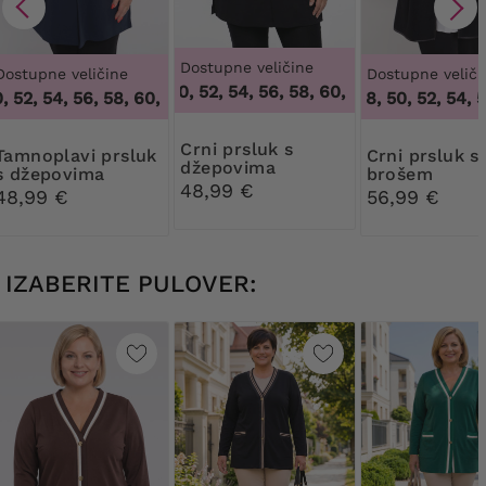
Dostupne veličine
Dostupne veličine
Dostupne veliči
48, 50, 52, 54, 56, 58, 60, 62, 64
,
48, 50, 52,
52, 54, 56, 58, 60, 62, 64
,
48, 50, 52, 54, 56, 58, 60, 62, 64
46, 48, 50, 52, 54, 56
Crni prsluk s
 prsluk
Crni prsluk s
džepovima
s džepovima
brošem
48,99 €
48,99 €
56,99 €
IZABERITE PULOVER: