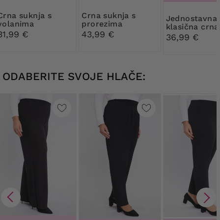
suknja s
Crna suknja s
Jednostavna
volanima
prorezima
klasična crna
31,99 €
43,99 €
suknja
36,99 €
ODABERITE SVOJE HLAČE: