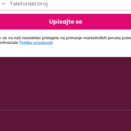
Upisajte se
m se na naš newsletter pristajete na primanje marketinških poruka put
 prihvaćate
Politika privatnosti
.