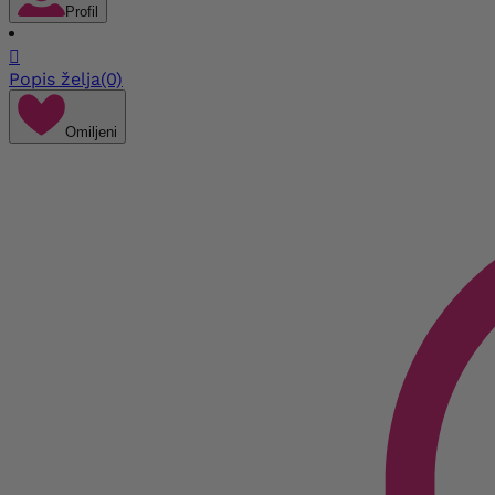
Profil

Popis želja
(0)
Omiljeni