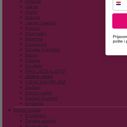
Košulje
Jakne
Hlače
Suknje
Jakne i kaputi
Prsluci
Džemperi
Prijavo
Pelerine
pošte i
Dukserice
Ženske trenirke
Setovi
Odijela
Noviteti
PROLJEĆE-LJETO
JESEN-ZIMA
VJENČANI PRIJEM
Dodaci
Donje rublje
Kupaći kostimi
Sniženja
Donje rublje
Grudnjaci
Ženske gaćice
Podsuknje