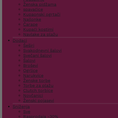
Ženska pidžama
spavaćice
Kupaonski ogrtači
Najlonke
Čarape
Kupaći kostimi
Navlake za plažu
Dodaci
Šeširi
Svakodnevni šalovi
Svečani šalovi
Šalovi
Broševi
Ogrlice
Narukvice
Ženske torbe
Torbe za plažu
Clutch torbice
Novčanici
Ženski pojasevi
Sniženja
Sve
Rasprodaja -30%