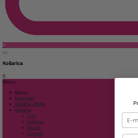
0
Košarica
0
Menu
Menu
Noviteti
Pr
JESEN-ZIMA
Odjeća
Sve
Haljine
Bluze
Tunike
Telef