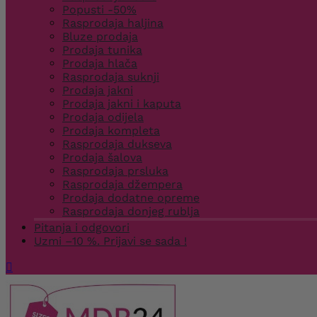
Popusti -50%
Rasprodaja haljina
Bluze prodaja
Prodaja tunika
Prodaja hlača
Rasprodaja suknji
Prodaja jakni
Prodaja jakni i kaputa
Prodaja odijela
Prodaja kompleta
Rasprodaja dukseva
Prodaja šalova
Rasprodaja prsluka
Rasprodaja džempera
Prodaja dodatne opreme
Rasprodaja donjeg rublja
Pitanja i odgovori
Uzmi –10 %. Prijavi se sada !
