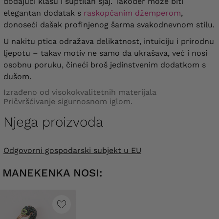
dodajući klasu i suptilan sjaj. Također može biti
elegantan dodatak s
raskopčanim džemperom
,
donoseći dašak profinjenog šarma svakodnevnom stilu.
U nakitu ptica odražava delikatnost, intuiciju i prirodnu
ljepotu – takav motiv ne samo da ukrašava, već i nosi
osobnu poruku, čineći broš jedinstvenim dodatkom s
dušom.
Izrađeno od visokokvalitetnih materijala
Pričvršćivanje sigurnosnom iglom.
Njega proizvoda
Odgovorni gospodarski subjekt u EU
MANEKENKA NOSI: