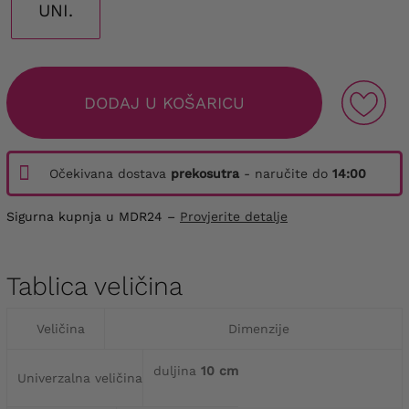
UNI.
DODAJ U KOŠARICU
Očekivana dostava
prekosutra
- naručite do
14:00
Sigurna kupnja u MDR24 –
Provjerite detalje
Tablica veličina
Veličina
Dimenzije
duljina
10 cm
Univerzalna veličina