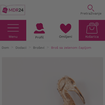
Pretraživanje
0
Menu
Omiljeni
Košarica
Profil
Dom
Dodaci
Broševi
Broš sa zelenom čapljom