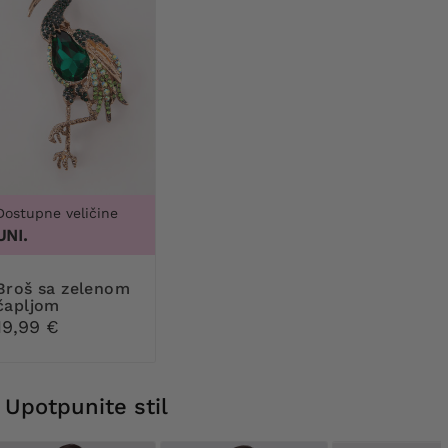
Dostupne veličine
UNI.
a zelenom
čapljom
19,99 €
Upotpunite stil