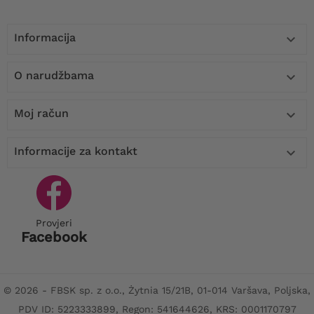
Informacija

O narudžbama

Moj račun

Informacije za kontakt

Provjeri
Facebook
© 2026 - FBSK sp. z o.o., Żytnia 15/21B, 01-014 Varšava, Poljska,
PDV ID: 5223333899, Regon: 541644626, KRS: 0001170797