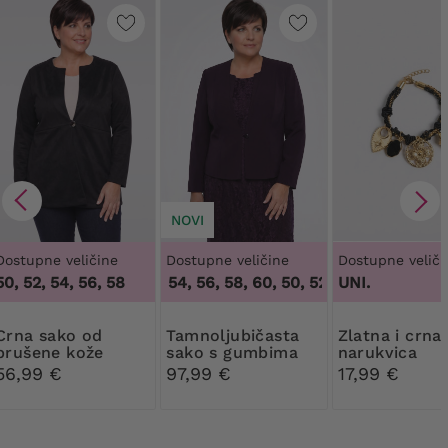
NOVI
Dostupne veličine
Dostupne veličine
Dostupne veliči
50, 52, 54, 56, 58
50, 52, 54, 56, 58, 60
,
50, 52, 54, 56, 58, 60
UNI.
sako od
Tamnoljubičasta
Zlatna i crna
brušene kože
sako s gumbima
narukvica
56,99 €
97,99 €
17,99 €