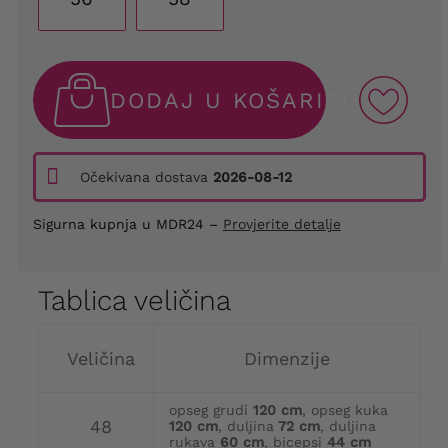
DODAJ U KOŠARICU
Očekivana dostava
2026-08-12
Sigurna kupnja u MDR24 –
Provjerite detalje
Tablica veličina
Veličina
Dimenzije
opseg grudi
120 cm
, opseg kuka
48
120 cm
, duljina
72 cm
, duljina
rukava
60 cm
, bicepsi
44 cm