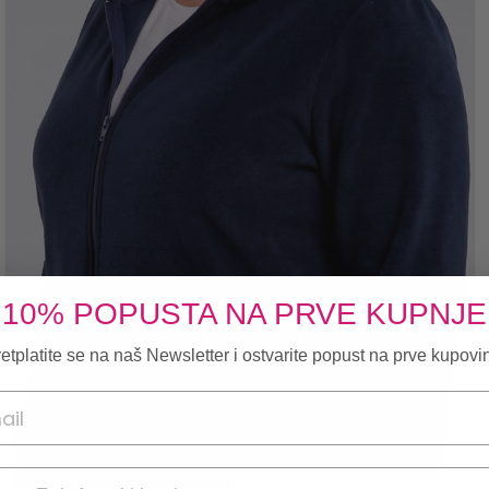
10% POPUSTA NA PRVE KUPNJE
etplatite se na naš Newsletter i ostvarite popust na prve kupovi
onski broj