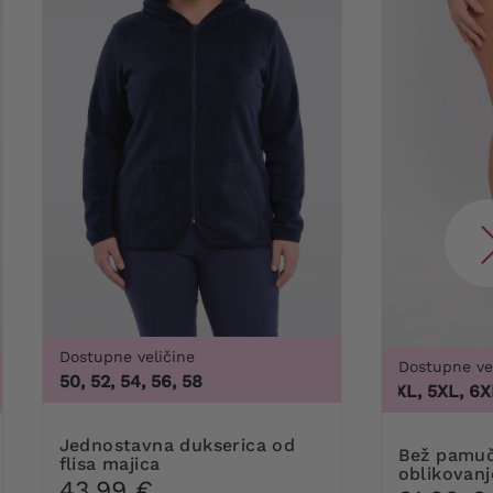
Dostupne veličine
Dostupne ve
50, 52, 54, 56, 58
3XL, 4XL, 5XL, 6XL, 7
Jednostavna dukserica od
Bež pamučne gaćice za
flisa majica
oblikovanj
43,99 €