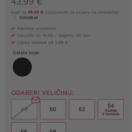
43,99 €
Kupi za
39.59 €
s popustom za prijavu na newsletter
-
Prijavite se
✔
Plaćanje pouzećem
✔
Naručite do 14:00 – šaljemo isti dan
✔
Cijena dostave od 2,99 €
Ostale boje:
ODABERI VELIČINU:
54
48
50
52
Zadnja
3 komada
56
58