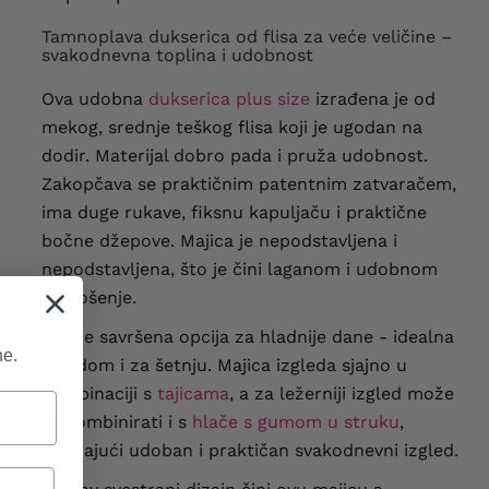
Tamnoplava dukserica od flisa za veće veličine –
svakodnevna toplina i udobnost
Ova udobna
dukserica plus size
izrađena je od
mekog, srednje teškog flisa koji je ugodan na
dodir. Materijal dobro pada i pruža udobnost.
Zakopčava se praktičnim patentnim zatvaračem,
ima duge rukave, fiksnu kapuljaču i praktične
bočne džepove. Majica je nepodstavljena i
nepodstavljena, što je čini laganom i udobnom
za nošenje.
Ovo je savršena opcija za hladnije dane - idealna
ne.
i za dom i za šetnju. Majica izgleda sjajno u
kombinaciji s
tajicama
, a za ležerniji izgled može
se kombinirati i s
hlače s gumom u struku
,
stvarajući udoban i praktičan svakodnevni izgled.