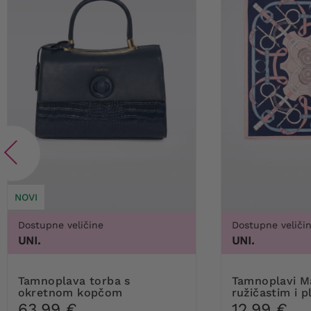
NOVI
Dostupne veličine
Dostupne veliči
UNI.
UNI.
Tamnoplava torba s
Tamnoplavi Marama s
okretnom kopčom
ružičastim i 
63,99 €
12,99 €