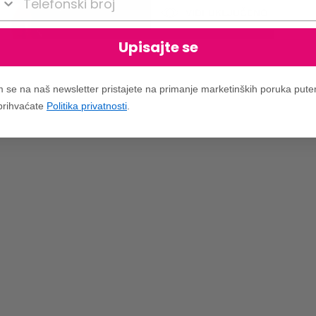
VIDI UKLJUČENO
Upisajte se
m se na naš newsletter pristajete na primanje marketinških poruka put
 prihvaćate
Politika privatnosti
.