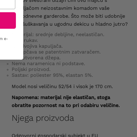
Njegov svestrani dizajn čini ovu majicu s
kapuljačom neizostavnim komadom vaše
svakodnevne garderobe. Što može biti udobnije
od ušuškavanja u ugodnu dekicu u hladno jutro?
Materijal: srednje debljine, neelastičan.
em e-
Dugi rukav.
Neodvojiva kapuljača.
Zakopčava se patentnim zatvaračem.
Dva otvorena džepa.
Nema naramenica ni podstave.
Poljski proizvod.
Sastav: poliester 95%, elastan 5%.
Model nosi veličinu 52/54 i visok je 170 cm.
Napomena: materijal nije elastičan, stoga
obratite pozornost na to pri odabiru veličine.
Njega proizvoda
Odgovorni gospodarski subjekt u EU