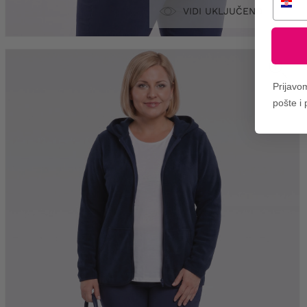
VIDI UKLJUČENO
Prijavo
pošte i