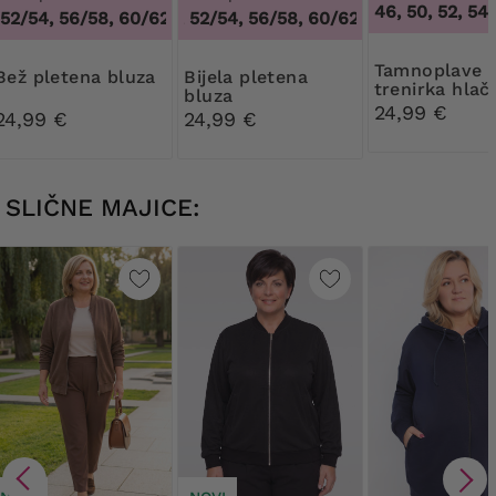
46, 50, 52, 54,
2/54, 56/58, 60/62
48/50, 52/54, 56/58, 60/62
,
48/50, 52/54, 56/58, 60/62
,
48/50, 52/54, 5
Tamnoplave
Bež pletena bluza
Bijela pletena
trenirka hlač
bluza
vezicom
24,99 €
24,99 €
24,99 €
SLIČNE MAJICE: