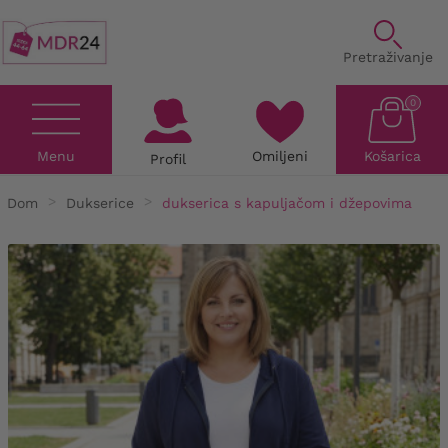
Pretraživanje
0
Menu
Omiljeni
Košarica
Profil
Dom
Dukserice
dukserica s kapuljačom i džepovima