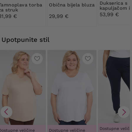
dukserica s
a torba
Obična bijela bluza
kapuljačom i
za struk
džepovima
53,99 €
31,99 €
29,99 €
Upotpunite stil
Dostupne veliči
Dostupne veličine
Dostupne veličine