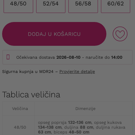
48/50
52/54
56/58
60/62
DODAJ U KOŠARICU
Očekivana dostava
2026-08-10
- naručite do
14:00
Sigurna kupnja u MDR24 –
Provjerite detalje
Tablica veličina
Veličina
Dimenzije
opseg poprsja
132-136 cm
, opseg kukova
48/50
134-138 cm
, duljina
88 cm
, duljina rukava
63 cm
, biceps
48-50 cm