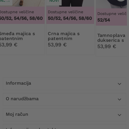
NOVI
NOVI
Dostupne veličine
Dostupne veličine
Dostupne veliči
50/52, 54/56, 58/60
50/52, 54/56, 58/60
52/54
majica s
Crna majica s
Tamnoplava
patentnim
patentnim
dukserica s
zatvaračem
zatvaračem
53,99 €
53,99 €
kapuljačom i
53,99 €
džepovima
Informacija

O narudžbama

Moj račun
