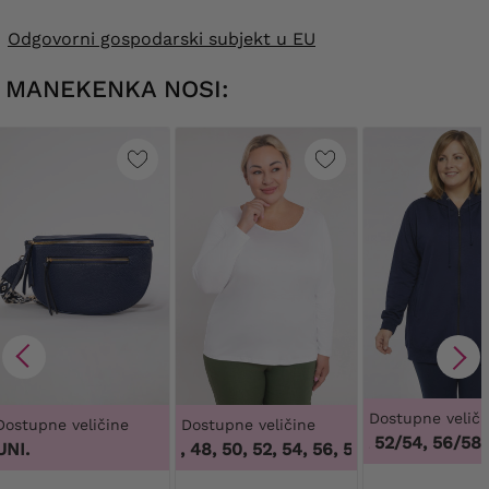
Odgovorni gospodarski subjekt u EU
MANEKENKA NOSI:
Dostupne veliči
Dostupne veličine
Dostupne veličine
48/50, 52/54, 56/58, 
UNI.
44, 46, 48, 50, 52, 54, 56, 58, 60, 62, 64
,
44,