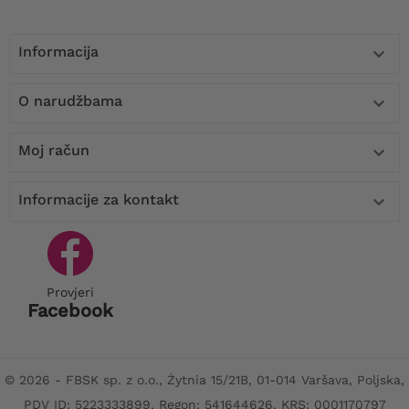
Informacija

O narudžbama

Moj račun

Informacije za kontakt

Provjeri
Facebook
© 2026 - FBSK sp. z o.o., Żytnia 15/21B, 01-014 Varšava, Poljska,
PDV ID: 5223333899, Regon: 541644626, KRS: 0001170797