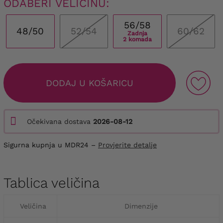
ODABERI VELIČINU:
56/58
48/50
52/54
60/62
Zadnja
2 komada
DODAJ U KOŠARICU
Očekivana dostava
2026-08-12
Sigurna kupnja u MDR24 –
Provjerite detalje
Tablica veličina
Veličina
Dimenzije