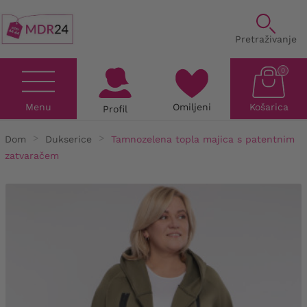
Pretraživanje
0
Menu
Omiljeni
Košarica
Profil
Dom
Dukserice
Tamnozelena topla majica s patentnim
zatvaračem