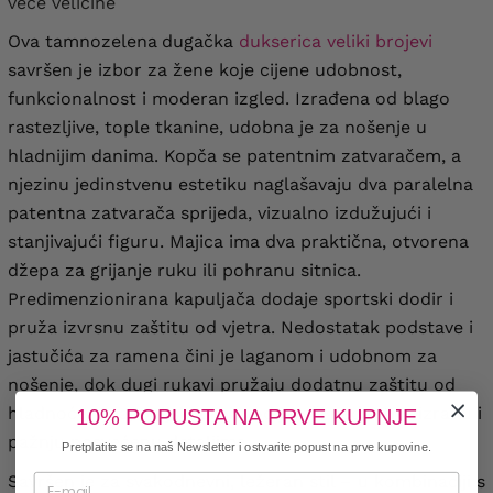
veće veličine
Ova tamnozelena
dugačka
dukserica veliki brojevi
savršen je izbor za žene koje cijene udobnost,
funkcionalnost i moderan izgled. Izrađena od blago
rastezljive, tople tkanine, udobna je za nošenje u
hladnijim danima. Kopča se patentnim zatvaračem, a
njezinu jedinstvenu estetiku naglašavaju dva paralelna
patentna zatvarača sprijeda, vizualno izdužujući i
stanjivajući figuru. Majica ima dva praktična, otvorena
džepa za grijanje ruku ili pohranu sitnica.
Predimenzionirana kapuljača dodaje sportski dodir i
pruža izvrsnu zaštitu od vjetra. Nedostatak podstave i
jastučića za ramena čini je laganom i udobnom za
nošenje, dok dugi rukavi pružaju dodatnu zaštitu od
hladnoće. Ovaj poljski proizvod jamči pedantnu izradu i
10% POPUSTA NA PRVE KUPNJE
pažnju posvećenu detaljima.
Pretplatite se na naš Newsletter i ostvarite popust na prve kupovine.
Savršen je za svakodnevni, ležeran stil – u kombinaciji s