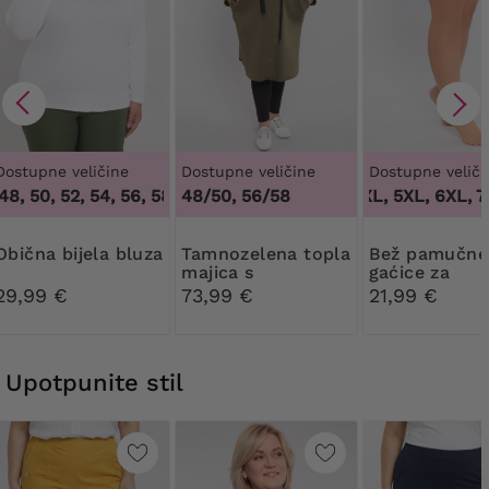
Dostupne veličine
Dostupne veličine
Dostupne veliči
8, 50, 52, 54, 56, 58, 60, 62, 64
48/50, 56/58
,
44, 46, 48, 50, 52, 54, 56, 
3XL, 4XL, 5XL, 6XL, 7
Obična bijela bluza
Tamnozelena topla
Bež pamučne
majica s
gaćice za
patentnim
oblikovanje ti
29,99 €
73,99 €
21,99 €
zatvaračem
čipkom
Upotpunite stil