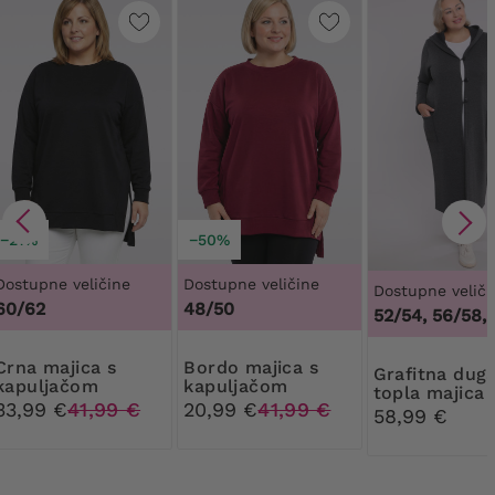
−21%
−50%
Dostupne veličine
Dostupne veličine
Dostupne veliči
60/62
48/50
48/50, 52/54, 56/58, 
majica s
Bordo majica s
Grafitna duga
kapuljačom
kapuljačom
topla majica 
33,99 €
41,99 €
20,99 €
41,99 €
gumbima
58,99 €