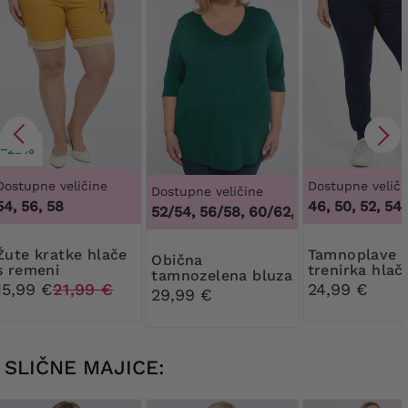
−28%
Dostupne veličine
Dostupne veliči
Dostupne veličine
54, 56, 58
46, 50, 52, 54,
48/50, 52/54, 56/58, 60/62
,
48/50, 52/54, 5
tke hlače
Tamnoplave
Obična
s remeni
trenirka hlač
tamnozelena bluza
manžetama
vezicom
15,99 €
21,99 €
24,99 €
s V izrezom
29,99 €
SLIČNE MAJICE: