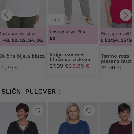
−31%
Dostupne veličine
Dostupne veličine
Dostupne veliči
50
 48, 50, 52, 54, 56, 58, 60, 62, 64
,
44, 46, 48, 50, 52, 54, 56
48/50, 52/54, 56/58,
Svijetlozelene
Obična bijela bluza
Tamno roza
hlače od viskoze
pletena bluz
27,99 €
39,99 €
29,99 €
24,99 €
SLIČNI PULOVERI: