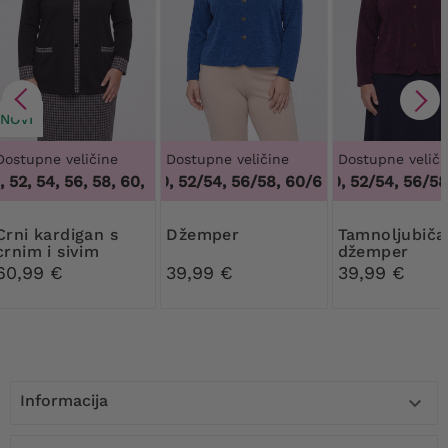
NOVI
Dostupne veličine
Dostupne veličine
Dostupne veliči
 52, 54, 56, 58, 60, 62, 64
48/50, 52/54, 56/58, 60/62
,
48, 50, 52, 54, 56, 58, 60, 62, 64
48/50, 52/54, 56/58,
,
48/50, 52/54, 
ardigan s
džemper
Tamnoljubičasti
crnim i sivim
džemper
uzorkom
60,99 €
39,99 €
39,99 €
Informacija
