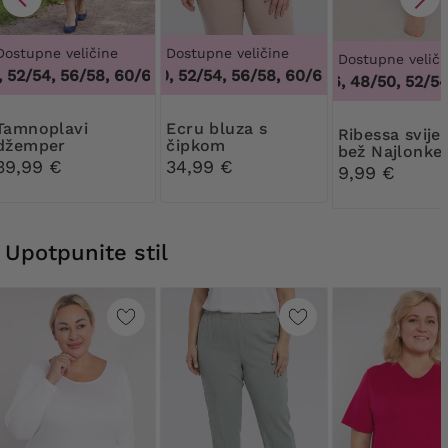
Dostupne veličine
Dostupne veličine
Dostupne veliči
52/54, 56/58, 60/62
48/50, 52/54, 56/58, 60/62
,
48/50, 52/54, 56/58, 60/62
,
48/50, 52/54, 
44/46, 48/50, 52/54,
plavi
Ecru bluza s
Ribessa svijetlo
džemper
čipkom
bež Najlonke
39,99 €
34,99 €
DEN
9,99 €
Upotpunite stil