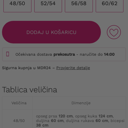
48/50
52/54
56/58
60/62
DODAJ U KOŠARICU
Očekivana dostava
prekosutra
- naručite do
14:00
Sigurna kupnja u MDR24 –
Provjerite detalje
Tablica veličina
Veličina
Dimenzije
opseg prsa
120 cm
, opseg kuka
124 cm
,
48/50
duljina
60 cm
, duljina rukava
60 cm
, bicepsi
38 cm