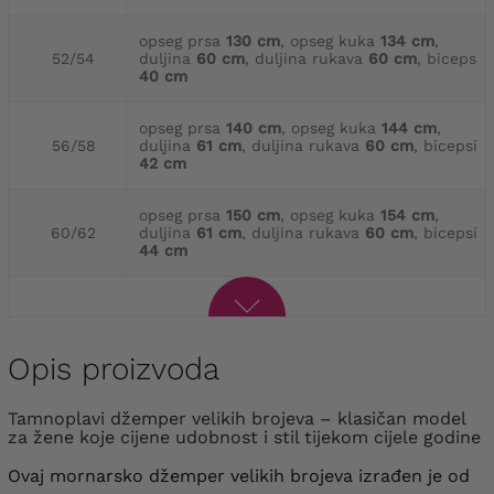
opseg prsa
130 cm
, opseg kuka
134 cm
,
52/54
duljina
60 cm
, duljina rukava
60 cm
, biceps
40 cm
opseg prsa
140 cm
, opseg kuka
144 cm
,
56/58
duljina
61 cm
, duljina rukava
60 cm
, bicepsi
42 cm
opseg prsa
150 cm
, opseg kuka
154 cm
,
60/62
duljina
61 cm
, duljina rukava
60 cm
, bicepsi
44 cm
Opis proizvoda
Tamnoplavi džemper velikih brojeva – klasičan model
za žene koje cijene udobnost i stil tijekom cijele godine
Ovaj mornarsko džemper velikih brojeva izrađen je od