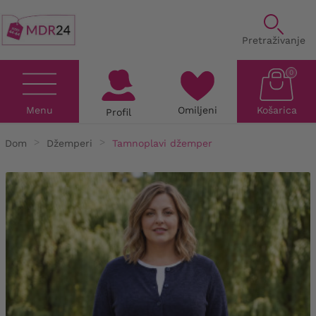
Pretraživanje
0
Menu
Omiljeni
Košarica
Profil
Dom
Džemperi
Tamnoplavi džemper