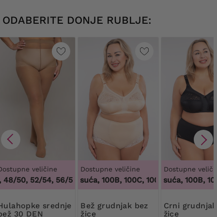
ODABERITE DONJE RUBLJE:
Dostupne veličine
Dostupne veličine
Dostupne veliči
48/50, 52/54, 56/58, 60/62
100 tisuća, 100B, 100C, 100D, 100DD, 100F, 10
,
44/46, 48/50, 52/54, 56/58, 6
100 tisuća, 100B, 100C
pke srednje
Bež grudnjak bez
Crni grudnjak bez
bež 30 DEN
žice
žice