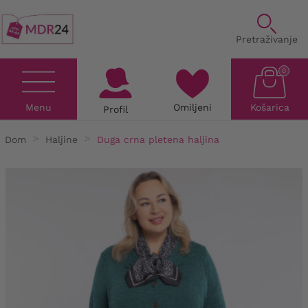
Pretraživanje
0
Menu
Omiljeni
Košarica
Profil
Dom
Haljine
Duga crna pletena haljina