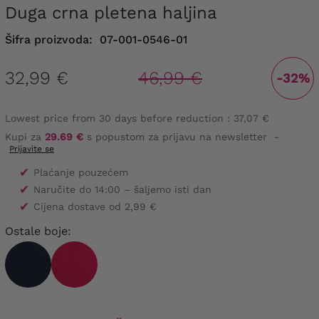
Duga crna pletena haljina
Šifra proizvoda:
07-001-0546-01
32,99 €
46,99 €
-32%
Lowest price from 30 days before reduction :
37,07 €
Kupi za
29.69 €
s popustom za prijavu na newsletter
-
Prijavite se
✔
Plaćanje pouzećem
✔
Naručite do 14:00 – šaljemo isti dan
✔
Cijena dostave od 2,99 €
Ostale boje: