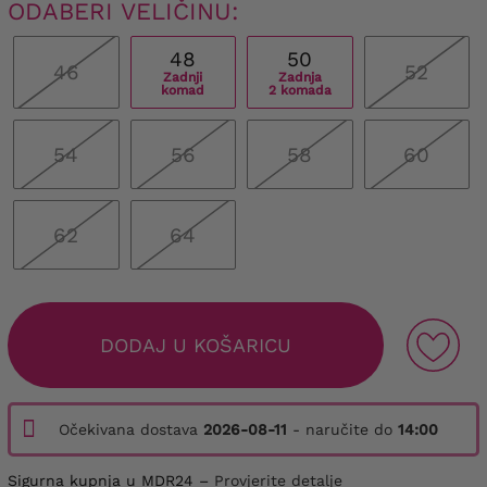
ODABERI VELIČINU:
48
50
46
52
Zadnji
Zadnja
komad
2 komada
54
56
58
60
62
64
DODAJ U KOŠARICU
Očekivana dostava
2026-08-11
- naručite do
14:00
Sigurna kupnja u MDR24 –
Provjerite detalje