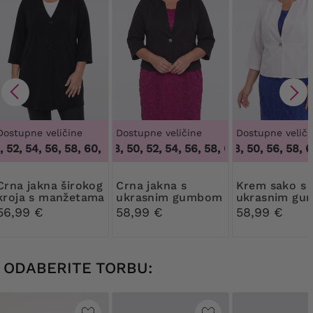
Dostupne veličine
Dostupne veličine
Dostupne veliči
52, 54, 56, 58, 60, 62
46, 48, 50, 52, 54, 56, 58, 60, 62, 64
,
48, 50, 52, 54, 56, 58, 60, 62
46, 48, 50, 56, 58, 60
,
46, 48,
kna širokog
Crna jakna s
Krem sako s
kroja s manžetama
ukrasnim gumbom
ukrasnim g
56,99 €
58,99 €
58,99 €
ODABERITE TORBU: