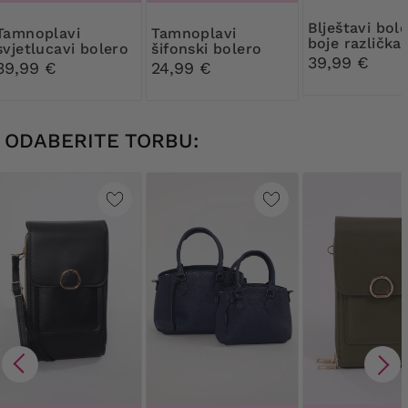
Blještavi bolero
plavi
Tamnoplavi
boje različka
svjetlucavi bolero
šifonski bolero
39,99 €
39,99 €
24,99 €
ODABERITE TORBU: