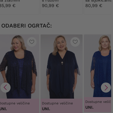
sa zlatnim
s ružom
sa šljokicama
ukrasom
85,99 €
90,99 €
80,99 €
ODABERI OGRTAČ:
Dostupne veliči
Dostupne veličine
Dostupne veličine
UNI.
UNI.
UNI.