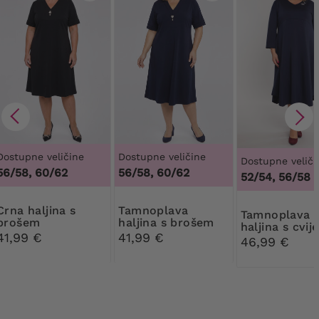
Dostupne veličine
Dostupne veličine
Dostupne veliči
56/58, 60/62
56/58, 60/62
52/54, 56/58
aljina s
Tamnoplava
Tamnoplava
brošem
haljina s brošem
haljina s cvi
41,99 €
41,99 €
od cirkona
46,99 €