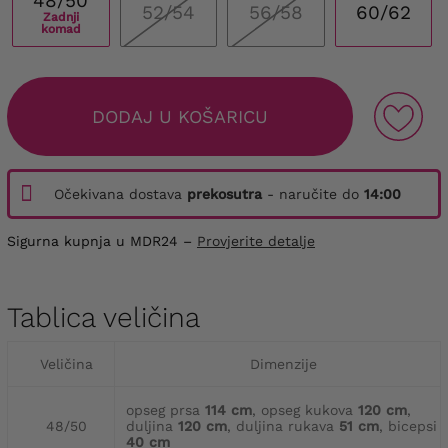
48/50
52/54
56/58
60/62
Zadnji
komad
DODAJ U KOŠARICU
Očekivana dostava
prekosutra
- naručite do
14:00
Sigurna kupnja u MDR24 –
Provjerite detalje
Tablica veličina
Veličina
Dimenzije
opseg prsa
114 cm
, opseg kukova
120 cm
,
48/50
duljina
120 cm
, duljina rukava
51 cm
, bicepsi
40 cm