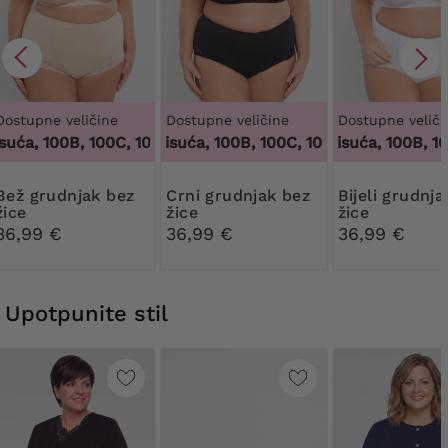
Dostupne veličine
Dostupne veličine
Dostupne veliči
uća, 100B, 100C, 100D, 100DD, 100F, 100G, 100H, 100I, 100J, 1
100 tisuća, 100B, 100C, 100D, 100DD, 100F, 10
100 tisuća, 100B, 100C
dnjak bez
Crni grudnjak bez
Bijeli grudnjak bez
žice
žice
žice
36,99 €
36,99 €
36,99 €
Upotpunite stil