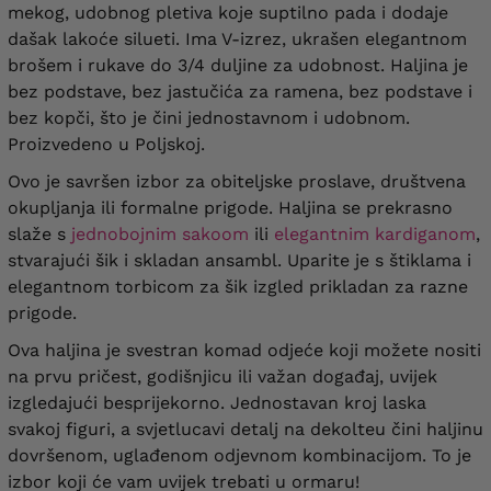
mekog, udobnog pletiva koje suptilno pada i dodaje
dašak lakoće silueti. Ima V-izrez, ukrašen elegantnom
brošem i rukave do 3/4 duljine za udobnost. Haljina je
bez podstave, bez jastučića za ramena, bez podstave i
bez kopči, što je čini jednostavnom i udobnom.
Proizvedeno u Poljskoj.
Ovo je savršen izbor za obiteljske proslave, društvena
okupljanja ili formalne prigode. Haljina se prekrasno
slaže s
jednobojnim sakoom
ili
elegantnim kardiganom
,
stvarajući šik i skladan ansambl. Uparite je s štiklama i
elegantnom torbicom za šik izgled prikladan za razne
prigode.
Ova haljina je svestran komad odjeće koji možete nositi
na prvu pričest, godišnjicu ili važan događaj, uvijek
izgledajući besprijekorno. Jednostavan kroj laska
svakoj figuri, a svjetlucavi detalj na dekolteu čini haljinu
dovršenom, uglađenom odjevnom kombinacijom. To je
izbor koji će vam uvijek trebati u ormaru!