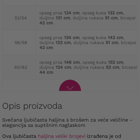
opseg prsa
124 cm
, opseg kuka
132 cm
,
52/54
duljina
121 cm
, duljina rukava
51 cm
, bicepsi
42 cm
opseg prsa
134 cm
, opseg kuka
142 cm
,
56/58
duljina
123 cm
, duljina rukava
51 cm
, bicepsi
42 cm
opseg prsa
146 cm
, opseg kuka
152 cm
,
60/62
duljina
124 cm
, duljina rukava
52 cm
, bicepsi
44 cm
Opis proizvoda
Svečana ljubičasta haljina s brošem za veće veličine -
elegancija sa suptilnim naglaskom
Ova ljubičasta
haljina veliki brojevi
izrađena je od