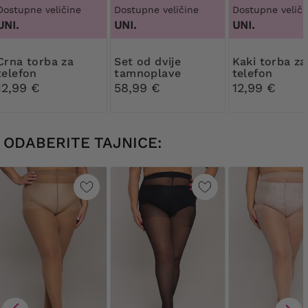
Dostupne veličine
Dostupne veličine
Dostupne veliči
UNI.
UNI.
UNI.
torba za
Set od dvije
Kaki torba za
telefon
tamnoplave
telefon
torbice
12,99 €
58,99 €
12,99 €
ODABERITE TAJNICE: