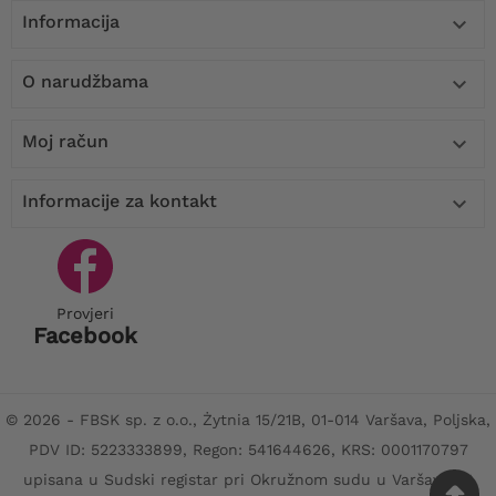
Informacija

O narudžbama

Moj račun

Informacije za kontakt

Provjeri
Facebook
© 2026 - FBSK sp. z o.o., Żytnia 15/21B, 01-014 Varšava, Poljska,
PDV ID: 5223333899, Regon: 541644626, KRS: 0001170797
upisana u Sudski registar pri Okružnom sudu u Varšavi, XII