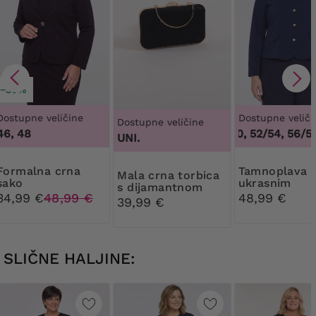
−30%
Dostupne veličine
Dostupne veliči
Dostupne veličine
46, 48
48/50, 52/54, 56/58,
UNI.
na crna
Tamnoplava sako s
Mala crna torbica
sako
ukrasnim
s dijamantnom
gumbima
34,99 €
48,99 €
48,99 €
kopčom
39,99 €
SLIČNE HALJINE: