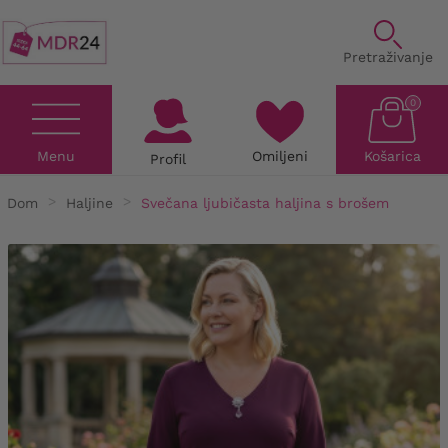
Pretraživanje
0
Menu
Omiljeni
Košarica
Profil
Dom
Haljine
Svečana ljubičasta haljina s brošem