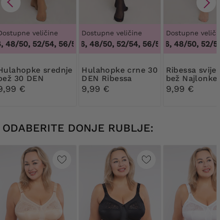
Dostupne veličine
Dostupne veličine
Dostupne veliči
48/50, 52/54, 56/58, 60/62
44/46, 48/50, 52/54, 56/58, 60/62
,
44/46, 48/50, 52/54, 56/58, 6
44/46, 48/50, 52/54,
,
44/46, 
pke srednje
Hulahopke crne 30
Ribessa svijetlo
bež 30 DEN
DEN Ribessa
bež Najlonke
Ribessa
DEN
9,99 €
9,99 €
9,99 €
ODABERITE DONJE RUBLJE: