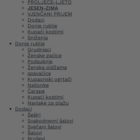
PROLJEĆE-LJETO
JESEN-ZIMA
VJENČANI PRIJEM
Dodaci
Donje rublje
Kupaći kostimi
Sniženja
Donje rublje
Grudnjaci
Ženske gaćice
Podsuknje
Ženska pidžama
spavaćice
Kupaonski ogrtači
Najlonke
Čarape
Kupaći kostimi
Navlake za plažu
Dodaci
Šeširi
Svakodnevni šalovi
Svečani šalovi
Šalovi
Broševi