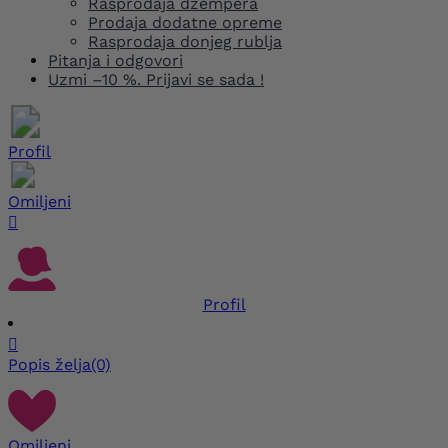
Rasprodaja džempera
Prodaja dodatne opreme
Rasprodaja donjeg rublja
Pitanja i odgovori
Uzmi –10 %. Prijavi se sada !
Profil
Omiljeni

Profil

Popis želja
(0)
Omiljeni