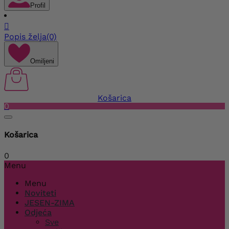
Profil

Popis želja
(0)
Omiljeni
Košarica
0
Košarica
0
Menu
Menu
Noviteti
JESEN-ZIMA
Odjeća
Sve