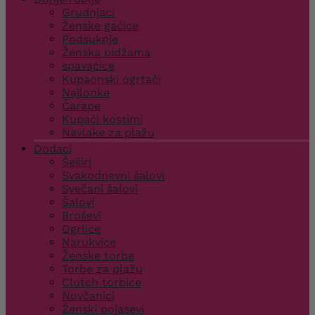
Grudnjaci
Ženske gaćice
Podsuknje
Ženska pidžama
spavaćice
Kupaonski ogrtači
Najlonke
Čarape
Kupaći kostimi
Navlake za plažu
Dodaci
Šeširi
Svakodnevni šalovi
Svečani šalovi
Šalovi
Broševi
Ogrlice
Narukvice
Ženske torbe
Torbe za plažu
Clutch torbice
Novčanici
Ženski pojasevi