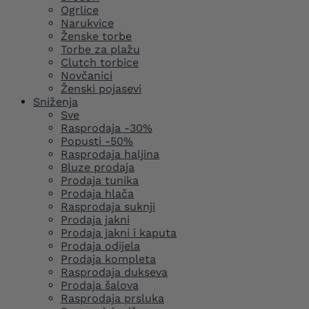
Ogrlice
Narukvice
Ženske torbe
Torbe za plažu
Clutch torbice
Novčanici
Ženski pojasevi
Sniženja
Sve
Rasprodaja -30%
Popusti -50%
Rasprodaja haljina
Bluze prodaja
Prodaja tunika
Prodaja hlača
Rasprodaja suknji
Prodaja jakni
Prodaja jakni i kaputa
Prodaja odijela
Prodaja kompleta
Rasprodaja dukseva
Prodaja šalova
Rasprodaja prsluka