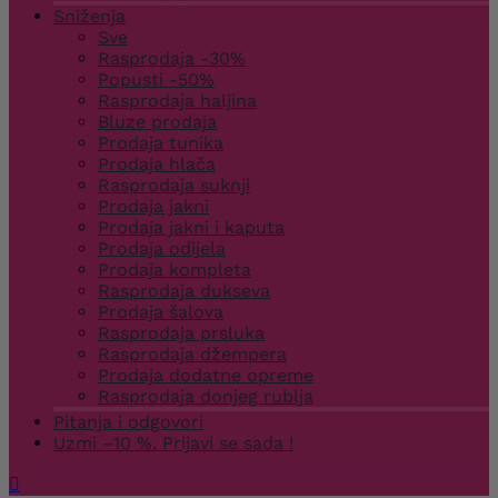
Sniženja
Sve
Rasprodaja -30%
Popusti -50%
Rasprodaja haljina
Bluze prodaja
Prodaja tunika
Prodaja hlača
Rasprodaja suknji
Prodaja jakni
Prodaja jakni i kaputa
Prodaja odijela
Prodaja kompleta
Rasprodaja dukseva
Prodaja šalova
Rasprodaja prsluka
Rasprodaja džempera
Prodaja dodatne opreme
Rasprodaja donjeg rublja
Pitanja i odgovori
Uzmi –10 %. Prijavi se sada !
