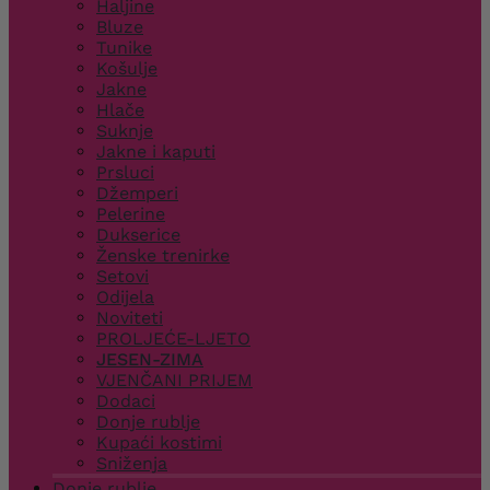
Haljine
Bluze
Tunike
Košulje
Jakne
Hlače
Suknje
Jakne i kaputi
Prsluci
Džemperi
Pelerine
Dukserice
Ženske trenirke
Setovi
Odijela
Noviteti
PROLJEĆE-LJETO
JESEN-ZIMA
VJENČANI PRIJEM
Dodaci
Donje rublje
Kupaći kostimi
Sniženja
Donje rublje