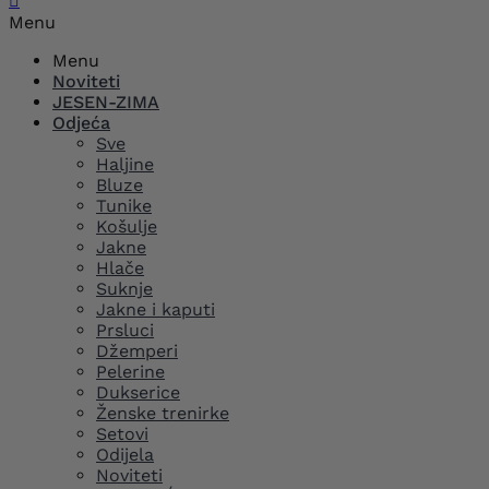

Menu
Menu
Noviteti
JESEN-ZIMA
Odjeća
Sve
Haljine
Bluze
Tunike
Košulje
Jakne
Hlače
Suknje
Jakne i kaputi
Prsluci
Džemperi
Pelerine
Dukserice
Ženske trenirke
Setovi
Odijela
Noviteti