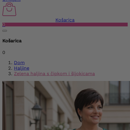
Košarica
0
Košarica
0
Dom
Haljine
Zelena haljina s čipkom i šljokicama