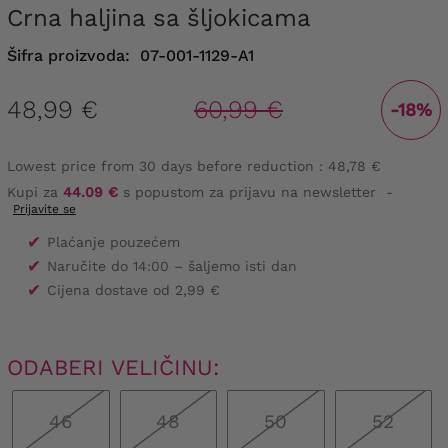
Crna haljina sa šljokicama
Šifra proizvoda:
07-001-1129-A1
48,99 €
60,99 €
-18%
Lowest price from 30 days before reduction :
48,78 €
Kupi za
44.09 €
s popustom za prijavu na newsletter
-
Prijavite se
✔
Plaćanje pouzećem
✔
Naručite do 14:00 – šaljemo isti dan
✔
Cijena dostave od 2,99 €
ODABERI VELIČINU:
46
48
50
52