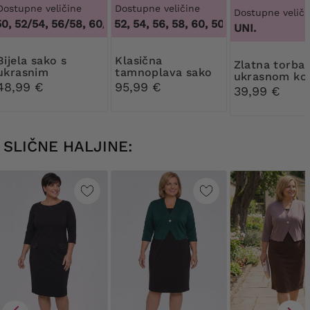
Dostupne veličine
Dostupne veličine
Dostupne veliči
, 52/54, 56/58, 60/62
50, 52, 54, 56, 58, 60
,
48/50, 52/54, 56/58, 60/62
,
50, 52, 54, 56, 58, 
UNI.
a sako s
Klasična
Zlatna torba s
ukrasnim
tamnoplava sako
ukrasnom k
gumbima
48,99 €
95,99 €
39,99 €
SLIČNE HALJINE: