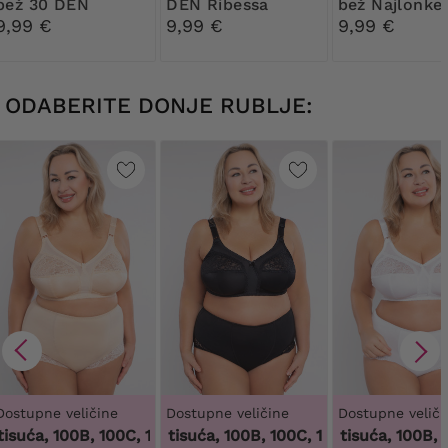
bež 30 DEN
DEN Ribessa
bež Najlonke
Ribessa
DEN
9,99 €
9,99 €
9,99 €
ODABERITE DONJE RUBLJE:
Dostupne veličine
Dostupne veličine
Dostupne veliči
isuća, 100B, 100C, 100D, 100DD, 100F, 100G, 100H, 100I, 100J,
100 tisuća, 100B, 100C, 100D, 100DD, 100F, 
100 tisuća, 100B, 10