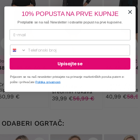
10% POPUSTA NA PRVE KUPNJE
Pretplatite se na naš Newsletter i ostvarite popust na prve kupovine.
Telefonski broj
−30%
−29%
Dostupne veličine
Dostupne veliči
Dostupne veličine
Upisajte se
8, 50, 56, 58, 60, 62, 64
,
46, 48, 50, 56, 58, 60, 62, 64
46, 48, 62, 64
62
Prijavom se na naš newsletter pristajete na primanje marketinških poruka putem e-
pošte i prihvaćate
Politika privatnosti
.
aljina s
Tamnoplava i
Crna haljina
čipkom
zelena šifons
srebrnih rukava
haljina s uz
60,99 €
40,99 €
58,9
39,99 €
56,99 €
ODABERI OGRTAČ: