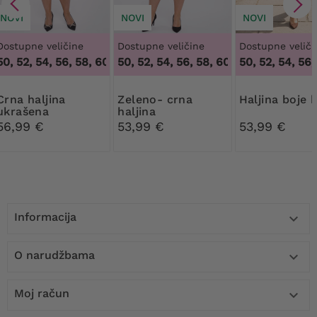
NOVI
NOVI
NOVI
Dostupne veličine
Dostupne veličine
Dostupne veliči
0, 52, 54, 56, 58, 60, 62, 64
48, 50, 52, 54, 56, 58, 60, 62, 64
,
48, 50, 52, 54, 56, 58, 60, 62, 
48, 50, 52, 54, 56, 
,
48, 50, 5
haljina
Zeleno- crna
Haljina boje 
ukrašena
haljina
cirkonima
56,99 €
53,99 €
53,99 €
Informacija

O narudžbama

Moj račun
