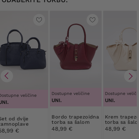
Dostupne veličine
Dostupne veliči
Dostupne veličine
UNI.
UNI.
UNI.
Bordo trapezoidna
Krem trapezoidna
d dvije
torba sa šalom
torba sa šal
tamnoplave
48,99 €
48,99 €
torbice
58,99 €