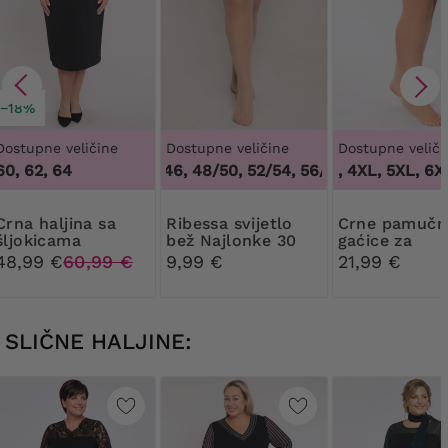
−18%
Dostupne veličine
Dostupne veličine
Dostupne veliči
60, 62, 64
44/46, 48/50, 52/54, 56/58, 60/62
3XL, 4XL, 5XL, 6XL
,
44/46
aljina sa
Ribessa svijetlo
Crne pamučne
šljokicama
bež Najlonke 30
gaćice za
DEN
oblikovanje ti
48,99 €
60,99 €
9,99 €
21,99 €
čipkom
SLIČNE HALJINE: