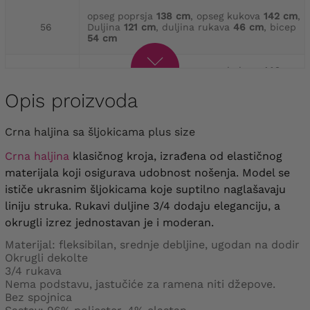
opseg poprsja
138 cm
, opseg kukova
142 cm
,
56
Duljina
121 cm
, duljina rukava
46 cm
, bicep
54 cm
opseg poprsja
142 cm
, opseg kukova
146 cm
,
58
Duljina
123 cm
, dužina rukava
46 cm
, Biceps
56 cm
Opis proizvoda
opseg poprsja
148 cm
, opseg kukova
152 cm
,
Crna haljina sa šljokicama plus size
60
dužina
126 cm
, duljina rukava
46 cm
, biceps
58 cm
Crna haljina
klasičnog kroja, izrađena od elastičnog
materijala koji osigurava udobnost nošenja. Model se
opseg poprsja
152 cm
, opseg kukova
162 cm
,
ističe ukrasnim šljokicama koje suptilno naglašavaju
62
Duljina
131 cm
, dužina rukava
46 cm
, Biceps
60 cm
liniju struka. Rukavi duljine 3/4 dodaju eleganciju, a
okrugli izrez jednostavan je i moderan.
opseg poprsja
156 cm
, opseg kukova
170 cm
,
Materijal: fleksibilan, srednje debljine, ugodan na dodir
64
Duljina
132 cm
, dužina rukava
46 cm
, Biceps
Okrugli dekolte
64 cm
3/4 rukava
Nema podstavu, jastučiće za ramena niti džepove.
Bez spojnica