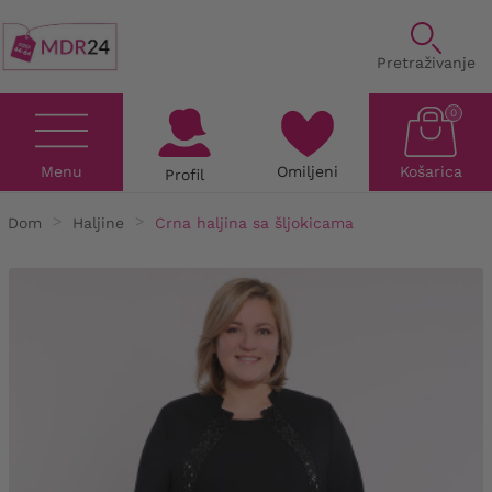
Pretraživanje
0
Menu
Omiljeni
Košarica
Profil
Dom
Haljine
Crna haljina sa šljokicama