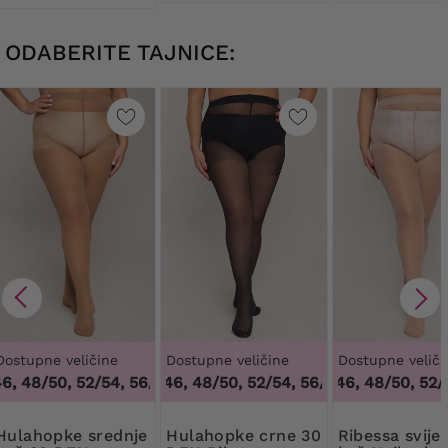
ODABERITE TAJNICE:
Dostupne veličine
Dostupne veličine
Dostupne veliči
, 48/50, 52/54, 56/58, 60/62
44/46, 48/50, 52/54, 56/58, 60/62
,
44/46, 48/50, 52/54, 56/58,
44/46, 48/50, 52/5
,
44/46
pke srednje
Hulahopke crne 30
Ribessa svijetlo