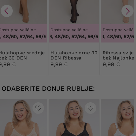
Dostupne veličine
Dostupne veličine
Dostupne veliči
48/50, 52/54, 56/58, 60/62
44/46, 48/50, 52/54, 56/58, 60/62
,
44/46, 48/50, 52/54, 56/58, 6
44/46, 48/50, 52/54,
,
44/46, 
pke srednje
Hulahopke crne 30
Ribessa svijetlo
bež 30 DEN
DEN Ribessa
bež Najlonke
Ribessa
DEN
9,99 €
9,99 €
9,99 €
ODABERITE DONJE RUBLJE: