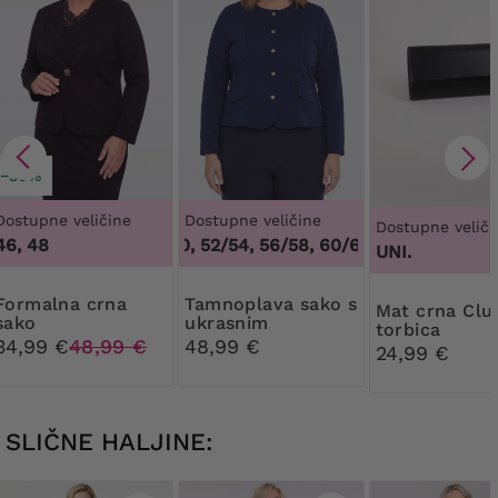
−30%
Dostupne veličine
Dostupne veličine
Dostupne veliči
46, 48
48/50, 52/54, 56/58, 60/62
,
48/50, 52/54, 
UNI.
na crna
Tamnoplava sako s
Mat crna Clutch
sako
ukrasnim
torbica
gumbima
34,99 €
48,99 €
48,99 €
24,99 €
SLIČNE HALJINE: