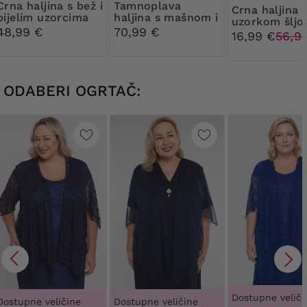
jina s bež i
Tamnoplava
Crna haljina sa
bijelim uzorcima
haljina s mašnom i
uzorkom šljo
bež i tamnoplavim
48,99 €
70,99 €
16,99 €
56,9
uzorcima
ODABERI OGRTAČ:
Dostupne veliči
Dostupne veličine
Dostupne veličine