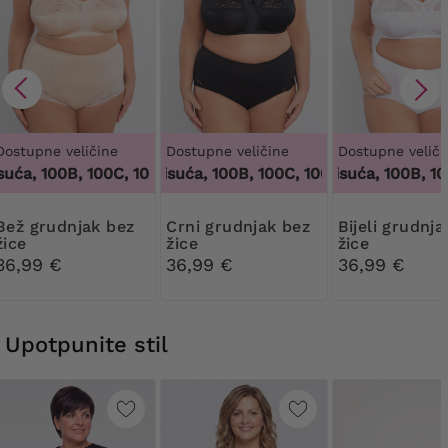
Dostupne veličine
Dostupne veličine
Dostupne veliči
ća, 100B, 100C, 100D, 100DD, 100F, 100G, 100H, 100I, 100J, 1
100 tisuća, 100B, 100C, 100D, 100DD, 100F, 10
100 tisuća, 100B, 100C
dnjak bez
Crni grudnjak bez
Bijeli grudnjak bez
žice
žice
žice
36,99 €
36,99 €
36,99 €
Upotpunite stil