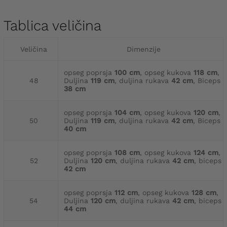
Tablica veličina
Veličina
Dimenzije
opseg poprsja
100 cm
, opseg kukova
118 cm
,
48
Duljina
119 cm
, duljina rukava
42 cm
, Biceps
38 cm
opseg poprsja
104 cm
, opseg kukova
120 cm
,
50
Duljina
119 cm
, duljina rukava
42 cm
, Biceps
40 cm
opseg poprsja
108 cm
, opseg kukova
124 cm
,
52
Duljina
120 cm
, duljina rukava
42 cm
, biceps
42 cm
opseg poprsja
112 cm
, opseg kukova
128 cm
,
54
Duljina
120 cm
, duljina rukava
42 cm
, biceps
44 cm