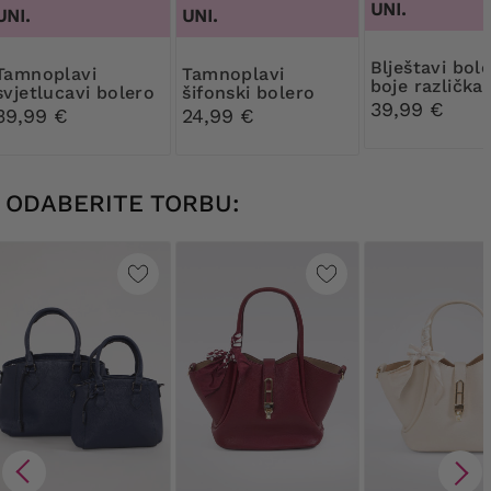
UNI.
UNI.
UNI.
Blještavi bolero
plavi
Tamnoplavi
boje različka
svjetlucavi bolero
šifonski bolero
39,99 €
39,99 €
24,99 €
ODABERITE TORBU: