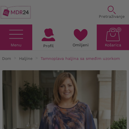
Pretraživanje
0
Menu
Omiljeni
Košarica
Profil
Dom
Haljine
Tamnoplava haljina sa smeđim uzorkom