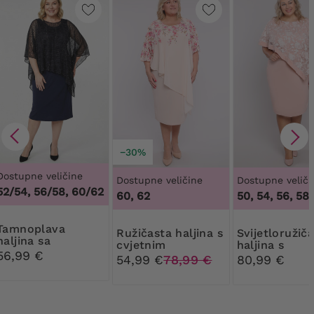
−30%
Dostupne veličine
Dostupne veličine
Dostupne veliči
52/54, 56/58, 60/62
60, 62
50, 54, 56, 58
plava
Ružičasta haljina s
Svijetloružičasta
haljina sa
cvjetnim
haljina s
srebrnim ukrasima
56,99 €
preklopom
asimetričnim
54,99 €
78,99 €
80,99 €
pončo