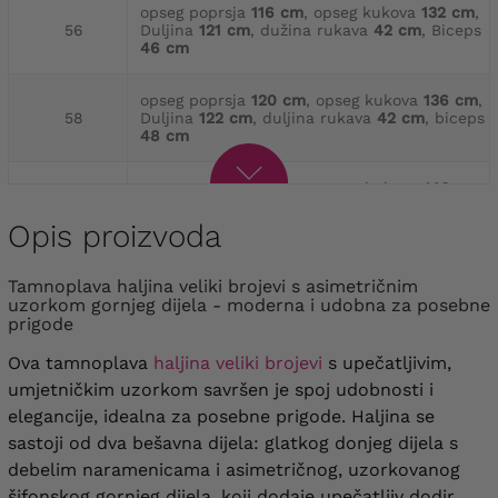
opseg poprsja
116 cm
, opseg kukova
132 cm
,
56
Duljina
121 cm
, dužina rukava
42 cm
, Biceps
46 cm
opseg poprsja
120 cm
, opseg kukova
136 cm
,
58
Duljina
122 cm
, duljina rukava
42 cm
, biceps
48 cm
opseg poprsja
124 cm
, opseg kukova
140 cm
,
60
Duljina
122 cm
, duljina rukava
42 cm
, Biceps
50 cm
Opis proizvoda
opseg poprsja
128 cm
, opseg kukova
144 cm
,
Tamnoplava haljina veliki brojevi s asimetričnim
62
Duljina
124 cm
, duljina rukava
42 cm
, Biceps
uzorkom gornjeg dijela - moderna i udobna za posebne
52 cm
prigode
Ova tamnoplava
haljina veliki brojevi
s upečatljivim,
opseg poprsja
132 cm
, opseg kukova
148 cm
,
64
Duljina
125 cm
, duljina rukava
42 cm
, Biceps
umjetničkim uzorkom savršen je spoj udobnosti i
54 cm
elegancije, idealna za posebne prigode. Haljina se
sastoji od dva bešavna dijela: glatkog donjeg dijela s
debelim naramenicama i asimetričnog, uzorkovanog
šifonskog gornjeg dijela, koji dodaje upečatljiv dodir.