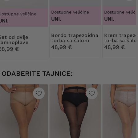
Dostupne veličine
Dostupne veliči
Dostupne veličine
UNI.
UNI.
UNI.
Bordo trapezoidna
Krem trapezoidna
d dvije
torba sa šalom
torba sa šal
tamnoplave
48,99 €
48,99 €
torbice
58,99 €
ODABERITE TAJNICE: