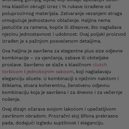
Ima klasični okrugli izrez i ¾ rukave izrađene od
poluprozirnog materijala. Zatvaranje vezanjem straga
omogućuje jednostavno oblačenje. Haljina nema
jastučiće za ramena, kopče ili džepove, što naglašava
njezinu jednostavnost i udobnost. Ovaj poljski proizvod
izrađen je s pažnjom posvećenom detaljima.
Ova haljina je savršena za elegantne plus size odjevne
kombinacije – za vjenčanja, zabave ili obiteljske
proslave. Savršeno se slaže s klasičnom
clutch
torbicom
i
jednobojnim sakoom
, koji naglašavaju
eleganciju siluete. U kombinaciji s nježnim nakitom i
štiklama, stvara koherentnu, ženstvenu odjevnu
kombinaciju koja je savršena i za dnevno i za večernje
nošenje.
Ovaj dizajn očarava svojom lakoćom i upečatljivom
završnom obradom. Prozračni sloj šifona prekrasno
pada, dodajući izgledu suptilnost i eleganciju.