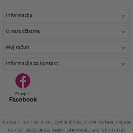
Informacija

O narudžbama

Moj račun

Informacije za kontakt

Provjeri
Facebook
© 2026 - FBSK sp. z o.o., Żytnia 15/21B, 01-014 Varšava, Poljska,
PDV ID: 5223333899, Regon: 541644626, KRS: 0001170797