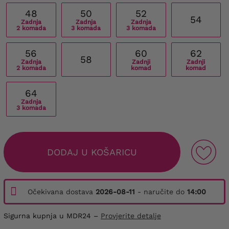
48
50
52
54
Zadnja
Zadnja
Zadnja
2 komada
3 komada
3 komada
56
60
62
58
Zadnja
Zadnji
Zadnji
2 komada
komad
komad
64
Zadnja
3 komada
DODAJ U KOŠARICU
Očekivana dostava
2026-08-11
- naručite do
14:00
Sigurna kupnja u MDR24 –
Provjerite detalje