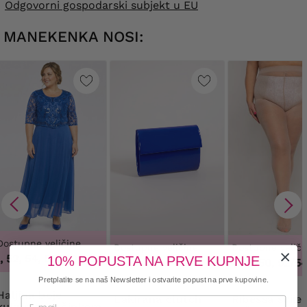
Odgovorni gospodarski subjekt u EU
MANEKENKA NOSI:
Dostupne veličine
Dostupne veličine
Dostupne veliči
52, 54, 58, 60, 62, 64
,
46, 50, 52, 54, 58, 60, 62, 64
10% POPUSTA NA PRVE KUPNJE
UNI.
44/46, 48/50, 52/54,
Pretplatite se na naš Newsletter i ostvarite popust na prve kupovine.
ina boje
Lakirana clutch
Ribessa svijetlo
kukuruza s čipkom