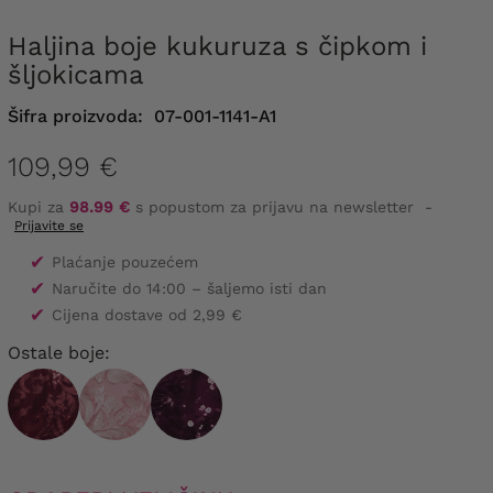
Haljina boje kukuruza s čipkom i
šljokicama
Šifra proizvoda:
07-001-1141-A1
109,99 €
Kupi za
98.99 €
s popustom za prijavu na newsletter
-
Prijavite se
✔
Plaćanje pouzećem
✔
Naručite do 14:00 – šaljemo isti dan
✔
Cijena dostave od 2,99 €
Ostale boje: