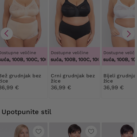
Dostupne veličine
Dostupne veličine
Dostupne veliči
ća, 100B, 100C, 100D, 100DD, 100F, 100G, 100H, 100I, 100J, 10
100 tisuća, 100B, 100C, 100D, 100DD, 100F, 10
100 tisuća, 100B, 100C
dnjak bez
Crni grudnjak bez
Bijeli grudnjak bez
žice
žice
žice
36,99 €
36,99 €
36,99 €
Upotpunite stil