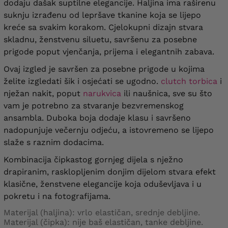
dodaju dašak suptilne elegancije. Haljina ima raširenu
bicepsi
54 cm
suknju izrađenu od lepršave tkanine koja se lijepo
kreće sa svakim korakom. Cjelokupni dizajn stvara
skladnu, ženstvenu siluetu, savršenu za posebne
prigode poput vjenčanja, prijema i elegantnih zabava.
Ovaj izgled je savršen za posebne prigode u kojima
želite izgledati šik i osjećati se ugodno.
clutch torbica
i
nježan nakit, poput
narukvica
ili naušnica, sve su što
vam je potrebno za stvaranje bezvremenskog
ansambla. Duboka boja dodaje klasu i savršeno
nadopunjuje večernju odjeću, a istovremeno se lijepo
slaže s raznim dodacima.
Kombinacija čipkastog gornjeg dijela s nježno
drapiranim, rasklopljenim donjim dijelom stvara efekt
klasične, ženstvene elegancije koja oduševljava i u
pokretu i na fotografijama.
Materijal (haljina): vrlo elastičan, srednje debljine.
Materijal (čipka): nije baš elastičan, tanke debljine.