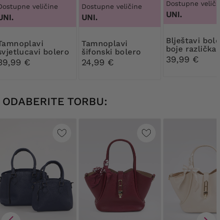
Dostupne veliči
Dostupne veličine
Dostupne veličine
UNI.
UNI.
UNI.
Blještavi bolero
plavi
Tamnoplavi
boje različka
svjetlucavi bolero
šifonski bolero
39,99 €
39,99 €
24,99 €
ODABERITE TORBU: