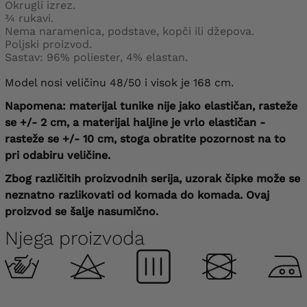
Okrugli izrez.
¾ rukavi.
Nema naramenica, podstave, kopči ili džepova.
Poljski proizvod.
Sastav: 96% poliester, 4% elastan.
Model nosi veličinu 48/50 i visok je 168 cm.
Napomena: materijal tunike nije jako elastičan, rasteže
se +/- 2 cm, a materijal haljine je vrlo elastičan -
rasteže se +/- 10 cm, stoga obratite pozornost na to
pri odabiru veličine.
Zbog različitih proizvodnih serija, uzorak čipke može se
neznatno razlikovati od komada do komada. Ovaj
proizvod se šalje nasumično.
Njega proizvoda