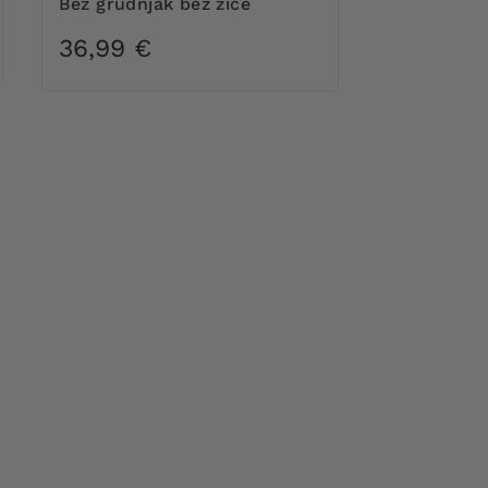
Bež grudnjak bez žice
36,99 €