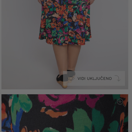
VIDI UKLJUČENO