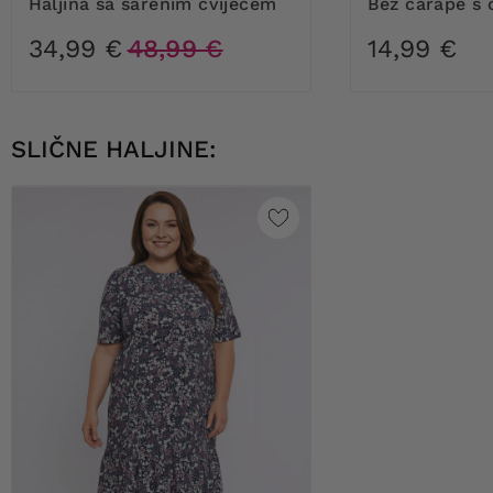
Haljina sa šarenim cvijećem
Bež čarape s
34,99 €
48,99 €
14,99 €
SLIČNE HALJINE: