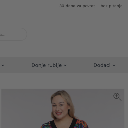
30 dana za povrat – bez pitanja
Donje rublje
Dodaci