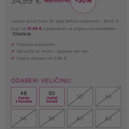
34,99 €
48,99 €
-30%
Lowest price from 30 days before reduction :
39,02 €
Kupi za
31.49 €
s popustom za prijavu na newsletter
-
Prijavite se
✔
Plaćanje pouzećem
✔
Naručite do 14:00 – šaljemo isti dan
✔
Cijena dostave od 2,99 €
ODABERI VELIČINU:
48
50
52
54
Zadnja
Zadnji
3 komada
komad
56
58
60
62