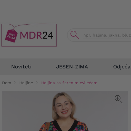
Odjeća
Noviteti
JESEN-ZIMA
Dom
Haljine
Haljina sa šarenim cvijećem