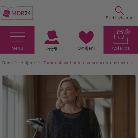
Pretraživanje
0
Menu
Omiljeni
Košarica
Profil
Dom
Haljine
Tamnoplava haljina sa srebrnim ukrasima