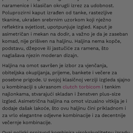
naramenice i klasičan okrugli izrez za udobnost.
Poluprozirni kaput izrađen od tanke, rastezljive
tkanine, ukrašen srebrnim uzorkom koji nježno
reflektira svjetlost, upotpunjuje izgled. Kaput je
asimetričan i mekan na dodir, a važno je da je zaseban
komad, nije prišiven na haljinu. Haljina nema kopče,
podstavu, džepove ili jastučiće za ramena, što
naglašava njezin moderan dizajn.
Haljina na omot savršen je izbor za vjenčanja,
obiteljska okupljanja, prijeme, bankete i večere za
posebne prigode. U svojoj klasičnoj verziji izgleda sjajno
u kombinaciji s ukrasnom
clutch torbicom
i tenkim
najlonkama, stvarajući skladan i ženstven plus-size
izgled. Asimetrična haljina na omot vizualno vitkija je i
dodaje dašak lakoće, što ovu haljinu čini prikladnom i
za vrlo elegantne odjevne kombinacije i za decentnije
večernje kombinacije.
Ovaj poljski proizvod kombinira visokokvalitetnu izradu