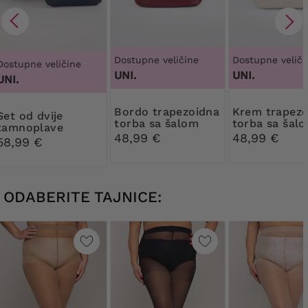
Dostupne veličine
Dostupne veliči
Dostupne veličine
UNI.
UNI.
UNI.
Bordo trapezoidna
Krem trapezoidna
d dvije
torba sa šalom
torba sa šal
tamnoplave
48,99 €
48,99 €
torbice
58,99 €
ODABERITE TAJNICE: