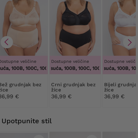
Dostupne veličine
Dostupne veličine
Dostupne veliči
ća, 100B, 100C, 100D, 100DD, 100F, 100G, 100H, 100I, 100J, 10
100 tisuća, 100B, 100C, 100D, 100DD, 100F, 100
100 tisuća, 100B, 100C
dnjak bez
Crni grudnjak bez
Bijeli grudnjak bez
žice
žice
žice
36,99 €
36,99 €
36,99 €
Upotpunite stil