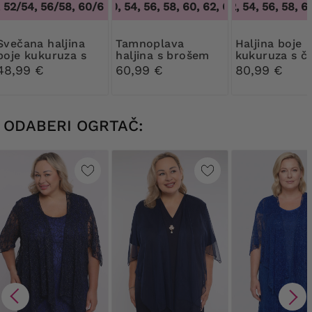
52/54, 56/58, 60/62
48, 50, 54, 56, 58, 60, 62, 64
,
48/50, 52/54, 56/58, 60/62
50, 52, 54, 56, 58, 62,
,
48, 50, 54, 56,
 haljina
Tamnoplava
Haljina boje
boje kukuruza s
haljina s brošem
kukuruza s č
brošem
48,99 €
60,99 €
80,99 €
ODABERI OGRTAČ: