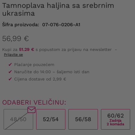
Tamnoplava haljina sa srebrnim
ukrasima
Šifra proizvoda:
07-076-0206-A1
56,99 €
Kupi za
51.29 €
s popustom za prijavu na newsletter
-
Prijavite se
✔
Plaćanje pouzećem
✔
Naručite do 14:00 – šaljemo isti dan
✔
Cijena dostave od 2,99 €
ODABERI VELIČINU:
60/62
48/50
52/54
56/58
Zadnja
2 komada