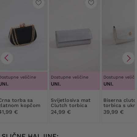
Dostupne veličine
Dostupne veličine
Dostupne veliči
UNI.
UNI.
UNI.
torba sa
Svijetlosiva mat
Biserna clutch
zlatnom kopčom
Clutch torbica
torbica s uk
41,99 €
24,99 €
39,99 €
SLIČNE HALJINE: