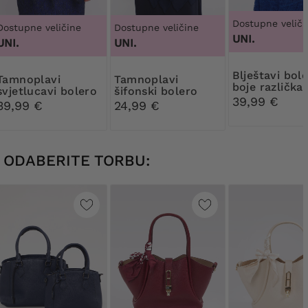
Dostupne veliči
Dostupne veličine
Dostupne veličine
UNI.
UNI.
UNI.
Blještavi bolero
plavi
Tamnoplavi
boje različka
svjetlucavi bolero
šifonski bolero
39,99 €
39,99 €
24,99 €
ODABERITE TORBU: