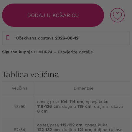
DODAJ U KOŠARICU
Očekivana dostava
2026-08-12
Sigurna kupnja u MDR24 –
Provjerite detalje
Tablica veličina
Veličina
Dimenzije
opseg prsa
104-114 cm
, opseg kuka
48/50
116-126 cm
, duljina
119 cm
, duljina rukava
8 cm
opseg prsa
112-122 cm
, opseg kuka
52/54
122-132 cm
, duljina
121 cm
, duljina rukava