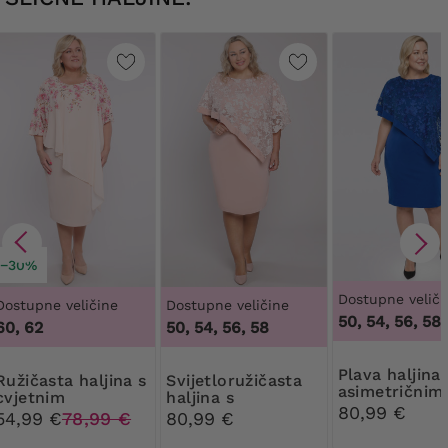
−30%
Dostupne veliči
Dostupne veličine
Dostupne veličine
50, 54, 56, 58
60, 62
50, 54, 56, 58
Plava haljina s
a haljina s
Svijetloružičasta
asimetričnim
cvjetnim
haljina s
pončo
80,99 €
preklopom
asimetričnim
54,99 €
78,99 €
80,99 €
pončo