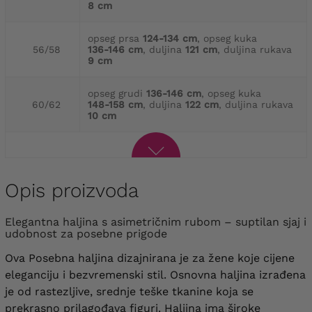
8 cm
opseg prsa
124-134 cm
, opseg kuka
56/58
136-146 cm
, duljina
121 cm
, duljina rukava
9 cm
opseg grudi
136-146 cm
, opseg kuka
60/62
148-158 cm
, duljina
122 cm
, duljina rukava
10 cm
Opis proizvoda
Elegantna haljina s asimetričnim rubom – suptilan sjaj i
udobnost za posebne prigode
Ova Posebna haljina dizajnirana je za žene koje cijene
eleganciju i bezvremenski stil. Osnovna haljina izrađena
je od rastezljive, srednje teške tkanine koja se
prekrasno prilagođava figuri. Haljina ima široke