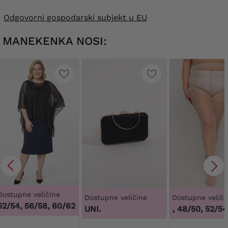
Odgovorni gospodarski subjekt u EU
MANEKENKA NOSI:
Dostupne veličine
Dostupne veličine
Dostupne veliči
52/54, 56/58, 60/62
UNI.
44/46, 48/50, 52/54, 