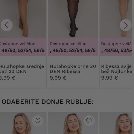
Dostupne veličine
Dostupne veličine
Dostupne veliči
48/50, 52/54, 56/58, 60/62
44/46, 48/50, 52/54, 56/58, 60/62
,
44/46, 48/50, 52/54, 56/58, 6
44/46, 48/50, 52/54, 
,
44/46, 4
pke srednje
Hulahopke crne 30
Ribessa svijetlo
bež 30 DEN
DEN Ribessa
bež Najlonke
Ribessa
DEN
9,99 €
9,99 €
9,99 €
ODABERITE DONJE RUBLJE: