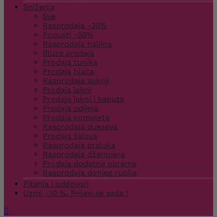
Sniženja
Sve
Rasprodaja -30%
Popusti -50%
Rasprodaja haljina
Bluze prodaja
Prodaja tunika
Prodaja hlača
Rasprodaja suknji
Prodaja jakni
Prodaja jakni i kaputa
Prodaja odijela
Prodaja kompleta
Rasprodaja dukseva
Prodaja šalova
Rasprodaja prsluka
Rasprodaja džempera
Prodaja dodatne opreme
Rasprodaja donjeg rublja
Pitanja i odgovori
Uzmi –10 %. Prijavi se sada !
