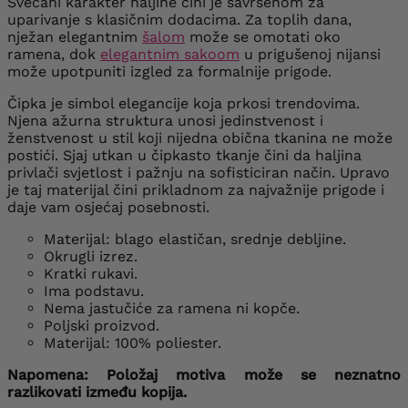
Svečani karakter haljine čini je savršenom za
uparivanje s klasičnim dodacima. Za toplih dana,
nježan elegantnim
šalom
može se omotati oko
ramena, dok
elegantnim sakoom
u prigušenoj nijansi
može upotpuniti izgled za formalnije prigode.
Čipka je simbol elegancije koja prkosi trendovima.
Njena ažurna struktura unosi jedinstvenost i
ženstvenost u stil koji nijedna obična tkanina ne može
postići. Sjaj utkan u čipkasto tkanje čini da haljina
privlači svjetlost i pažnju na sofisticiran način. Upravo
je taj materijal čini prikladnom za najvažnije prigode i
daje vam osjećaj posebnosti.
Materijal: blago elastičan, srednje debljine.
Okrugli izrez.
Kratki rukavi.
Ima podstavu.
Nema jastučiće za ramena ni kopče.
Poljski proizvod.
Materijal: 100% poliester.
Napomena: Položaj motiva može se neznatno
razlikovati između kopija.