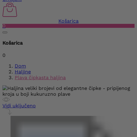
Košarica
0
Košarica
0
Dom
Haljine
Plava čipkasta haljina
Vidi uključeno