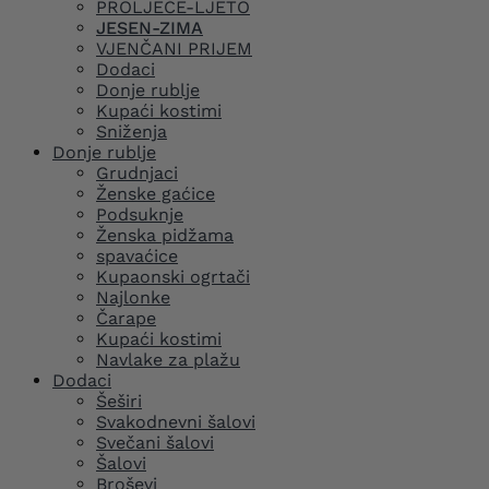
PROLJEĆE-LJETO
JESEN-ZIMA
VJENČANI PRIJEM
Dodaci
Donje rublje
Kupaći kostimi
Sniženja
Donje rublje
Grudnjaci
Ženske gaćice
Podsuknje
Ženska pidžama
spavaćice
Kupaonski ogrtači
Najlonke
Čarape
Kupaći kostimi
Navlake za plažu
Dodaci
Šeširi
Svakodnevni šalovi
Svečani šalovi
Šalovi
Broševi