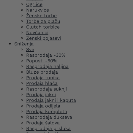
Ogrlice
Narukvice
Ženske torbe
Torbe za plažu
Clutch torbice
Novčanici
Ženski pojasevi
Sniženja
Sve
Rasprodaja -30%
Popusti -50%
Rasprodaja haljina
Bluze prodaja
Prodaja tunika
Prodaja hlača
Rasprodaja suknji
Prodaja jakni
Prodaja jakni i kaputa
Prodaja odijela
Prodaja kompleta
Rasprodaja dukseva
Prodaja šalova
Rasprodaja prsluka