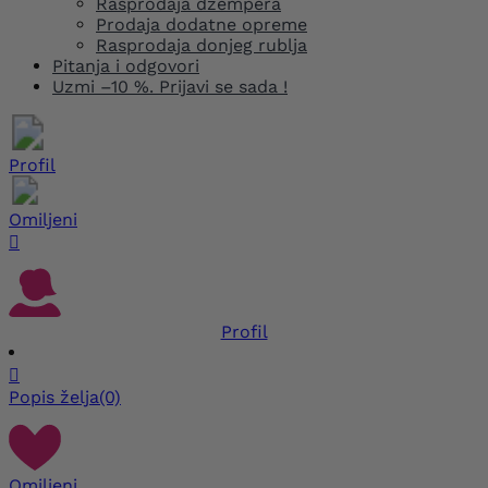
Rasprodaja džempera
Prodaja dodatne opreme
Rasprodaja donjeg rublja
Pitanja i odgovori
Uzmi –10 %. Prijavi se sada !
Profil
Omiljeni

Profil

Popis želja
(0)
Omiljeni