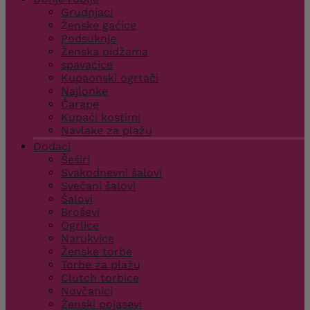
Grudnjaci
Ženske gaćice
Podsuknje
Ženska pidžama
spavaćice
Kupaonski ogrtači
Najlonke
Čarape
Kupaći kostimi
Navlake za plažu
Dodaci
Šeširi
Svakodnevni šalovi
Svečani šalovi
Šalovi
Broševi
Ogrlice
Narukvice
Ženske torbe
Torbe za plažu
Clutch torbice
Novčanici
Ženski pojasevi