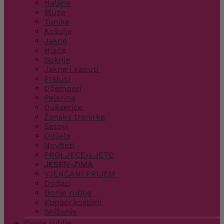
Haljine
Bluze
Tunike
Košulje
Jakne
Hlače
Suknje
Jakne i kaputi
Prsluci
Džemperi
Pelerine
Dukserice
Ženske trenirke
Setovi
Odijela
Noviteti
PROLJEĆE-LJETO
JESEN-ZIMA
VJENČANI PRIJEM
Dodaci
Donje rublje
Kupaći kostimi
Sniženja
Donje rublje