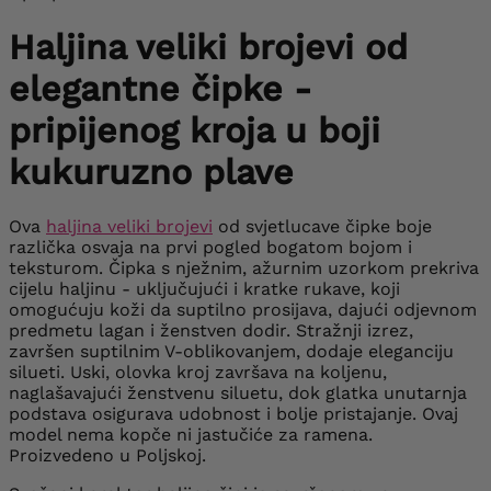
Haljina veliki brojevi od
elegantne čipke -
pripijenog kroja u boji
kukuruzno plave
Ova
haljina veliki brojevi
od svjetlucave čipke boje
različka osvaja na prvi pogled bogatom bojom i
teksturom. Čipka s nježnim, ažurnim uzorkom prekriva
cijelu haljinu - uključujući i kratke rukave, koji
omogućuju koži da suptilno prosijava, dajući odjevnom
predmetu lagan i ženstven dodir. Stražnji izrez,
završen suptilnim V-oblikovanjem, dodaje eleganciju
silueti. Uski, olovka kroj završava na koljenu,
naglašavajući ženstvenu siluetu, dok glatka unutarnja
podstava osigurava udobnost i bolje pristajanje. Ovaj
model nema kopče ni jastučiće za ramena.
Proizvedeno u Poljskoj.