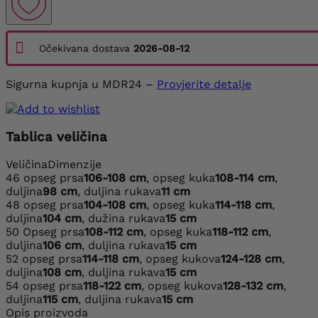
Očekivana dostava
2026-08-12
Sigurna kupnja u MDR24 –
Provjerite detalje
Tablica veličina
Veličina
Dimenzije
46
opseg prsa
106-108 cm
, opseg kuka
108-114 cm
,
duljina
98 cm
, duljina rukava
11 cm
48
opseg prsa
104-108 cm
, opseg kuka
114-118 cm
,
duljina
104 cm
, dužina rukava
15 cm
50
Opseg prsa
108-112 cm
, opseg kuka
118-112 cm
,
duljina
106 cm
, duljina rukava
15 cm
52
opseg prsa
114-118 cm
, opseg kukova
124-128 cm
,
duljina
108 cm
, duljina rukava
15 cm
54
opseg prsa
118-122 cm
, opseg kukova
128-132 cm
,
duljina
115 cm
, duljina rukava
15 cm
Opis proizvoda