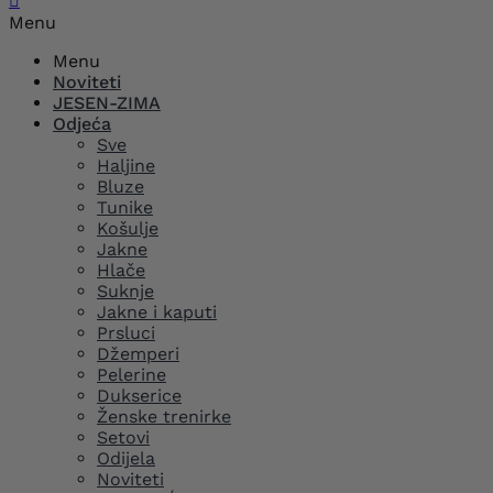

Menu
Menu
Noviteti
JESEN-ZIMA
Odjeća
Sve
Haljine
Bluze
Tunike
Košulje
Jakne
Hlače
Suknje
Jakne i kaputi
Prsluci
Džemperi
Pelerine
Dukserice
Ženske trenirke
Setovi
Odijela
Noviteti