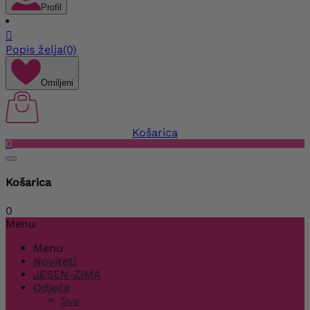
Profil

Popis želja
(0)
Omiljeni
Košarica
0
Košarica
0
Menu
Menu
Noviteti
JESEN-ZIMA
Odjeća
Sve