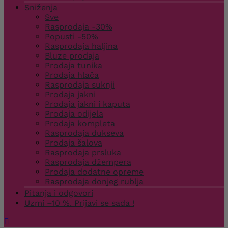
Sniženja
Sve
Rasprodaja -30%
Popusti -50%
Rasprodaja haljina
Bluze prodaja
Prodaja tunika
Prodaja hlača
Rasprodaja suknji
Prodaja jakni
Prodaja jakni i kaputa
Prodaja odijela
Prodaja kompleta
Rasprodaja dukseva
Prodaja šalova
Rasprodaja prsluka
Rasprodaja džempera
Prodaja dodatne opreme
Rasprodaja donjeg rublja
Pitanja i odgovori
Uzmi –10 %. Prijavi se sada !
