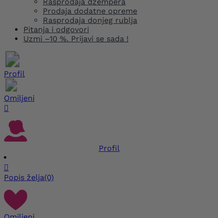
Rasprodaja džempera
Prodaja dodatne opreme
Rasprodaja donjeg rublja
Pitanja i odgovori
Uzmi –10 %. Prijavi se sada !
Profil
Omiljeni

Profil

Popis želja
(0)
Omiljeni