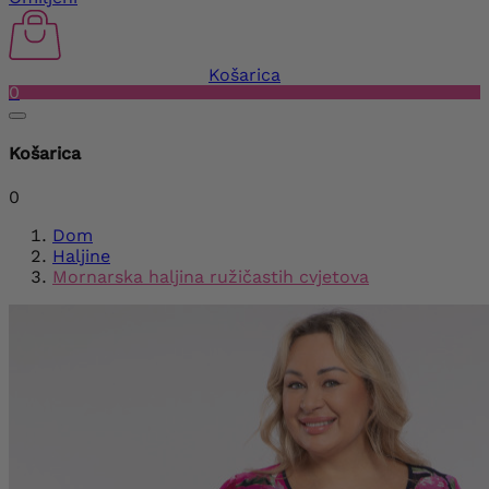
Košarica
0
Košarica
0
Dom
Haljine
Mornarska haljina ružičastih cvjetova