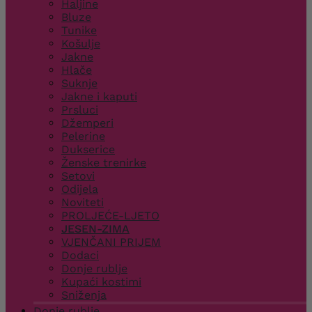
Haljine
Bluze
Tunike
Košulje
Jakne
Hlače
Suknje
Jakne i kaputi
Prsluci
Džemperi
Pelerine
Dukserice
Ženske trenirke
Setovi
Odijela
Noviteti
PROLJEĆE-LJETO
JESEN-ZIMA
VJENČANI PRIJEM
Dodaci
Donje rublje
Kupaći kostimi
Sniženja
Donje rublje