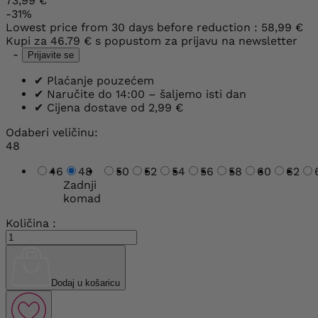
73,99 €
-31%
Lowest price from 30 days before reduction :
58,99 €
Kupi za
46.79 €
s popustom za prijavu na newsletter
-
Prijavite se
✔
Plaćanje pouzećem
✔
Naručite do 14:00 – šaljemo isti dan
✔
Cijena dostave od 2,99 €
Odaberi veličinu:
48
46
48
50
52
54
56
58
60
62
Zadnji
komad
Količina :
Dodaj u košaricu