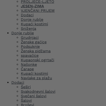
PROLJEĆE-LJETO
JESEN-ZIMA
VJENČANI PRIJEM
Dodaci
Donje rublje
Kupaći kostimi
Sniženja
Donje rublje
Grudnjaci
Ženske gaćice
Podsuknje
Ženska pidžama
spavaćice
Kupaonski ogrtači
Najlonke
Čarape
Kupaći kostimi
Navlake za plažu
Dodaci
Šeširi
Svakodnevni šalovi
Svečani šalovi
Šalovi
Broševi