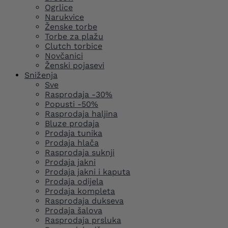
Ogrlice
Narukvice
Ženske torbe
Torbe za plažu
Clutch torbice
Novčanici
Ženski pojasevi
Sniženja
Sve
Rasprodaja -30%
Popusti -50%
Rasprodaja haljina
Bluze prodaja
Prodaja tunika
Prodaja hlača
Rasprodaja suknji
Prodaja jakni
Prodaja jakni i kaputa
Prodaja odijela
Prodaja kompleta
Rasprodaja dukseva
Prodaja šalova
Rasprodaja prsluka