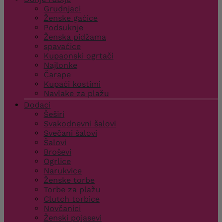
Grudnjaci
Ženske gaćice
Podsuknje
Ženska pidžama
spavaćice
Kupaonski ogrtači
Najlonke
Čarape
Kupaći kostimi
Navlake za plažu
Dodaci
Šeširi
Svakodnevni šalovi
Svečani šalovi
Šalovi
Broševi
Ogrlice
Narukvice
Ženske torbe
Torbe za plažu
Clutch torbice
Novčanici
Ženski pojasevi