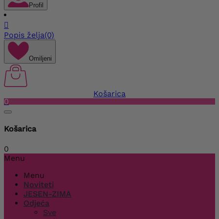
Profil

Popis želja
(0)
Omiljeni
Košarica
0
Košarica
0
Menu
Menu
Noviteti
JESEN-ZIMA
Odjeća
Sve