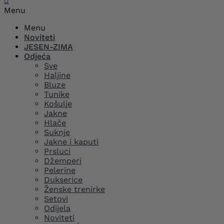

Menu
Menu
Noviteti
JESEN-ZIMA
Odjeća
Sve
Haljine
Bluze
Tunike
Košulje
Jakne
Hlače
Suknje
Jakne i kaputi
Prsluci
Džemperi
Pelerine
Dukserice
Ženske trenirke
Setovi
Odijela
Noviteti