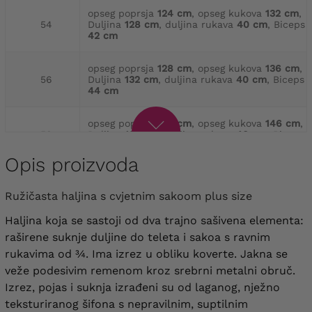
opseg poprsja
124 cm
, opseg kukova
132 cm
,
54
Duljina
128 cm
, duljina rukava
40 cm
, Biceps
42 cm
opseg poprsja
128 cm
, opseg kukova
136 cm
,
56
Duljina
132 cm
, duljina rukava
40 cm
, Biceps
44 cm
opseg poprsja
136 cm
, opseg kukova
146 cm
,
58
Duljina
133 cm
, duljina rukava
40 cm
, Biceps
46 cm
Opis proizvoda
opseg poprsja
142 cm
, opseg kukova
150 cm
,
60
Duljina
133 cm
, duljina rukava
40 cm
, Biceps
Ružičasta haljina s cvjetnim sakoom plus size
46 cm
Haljina koja se sastoji od dva trajno sašivena elementa:
opseg poprsja
148 cm
, opseg kukova
154 cm
,
raširene suknje duljine do teleta i sakoa s ravnim
62
Duljina
135 cm
, duljina rukava
40 cm
, Biceps
rukavima od ¾. Ima izrez u obliku koverte. Jakna se
48 cm
veže podesivim remenom kroz srebrni metalni obruč.
Izrez, pojas i suknja izrađeni su od laganog, nježno
opseg poprsja
156 cm
, opseg kukova
160 cm
,
64
Duljina
135 cm
, duljina rukava
40 cm
, Biceps
teksturiranog šifona s nepravilnim, suptilnim
50 cm