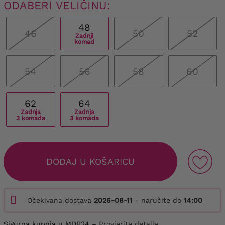
ODABERI VELIČINU:
48
46
50
52
Zadnji
komad
54
56
58
60
62
64
Zadnja
Zadnja
3 komada
3 komada
DODAJ U KOŠARICU
Očekivana dostava
2026-08-11
- naručite do
14:00
Sigurna kupnja u MDR24 –
Provjerite detalje