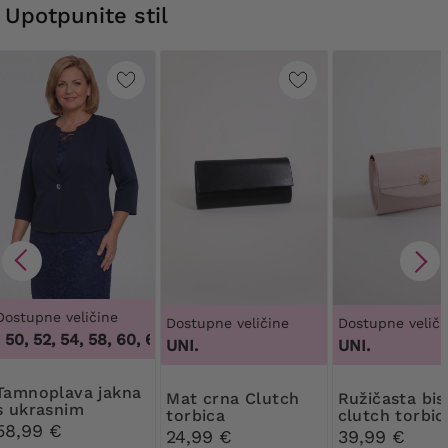
Upotpunite stil
Dostupne veličine
Dostupne veličine
Dostupne veliči
50, 52, 54, 58, 60, 62, 64
,
46, 48, 50, 52, 54, 58, 60, 62, 64
UNI.
UNI.
a jakna
Mat crna Clutch
Ružičasta biserna
s ukrasnim
torbica
clutch torbic
gumbom
58,99 €
ukrasom
24,99 €
39,99 €