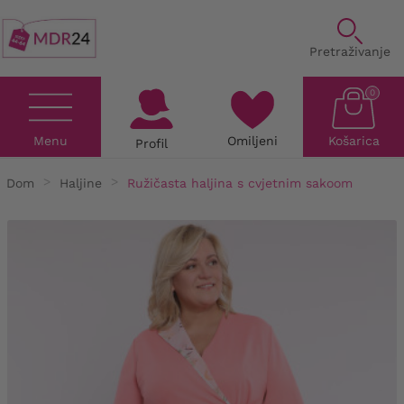
Pretraživanje
0
Menu
Omiljeni
Košarica
Profil
Dom
Haljine
Ružičasta haljina s cvjetnim sakoom