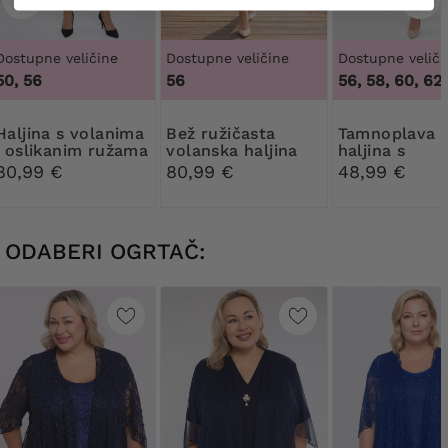
Dostupne veličine
Dostupne veličine
Dostupne veliči
50, 56
56
56, 58, 60, 62
 s volanima
Bež ružičasta
Tamnoplava
i oslikanim ružama
volanska haljina
haljina s
ljubičastim i
80,99 €
80,99 €
48,99 €
ružičastim
cvijećem
ODABERI OGRTAČ: