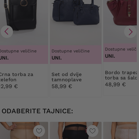
Dostupne veliči
Dostupne veličine
Dostupne veličine
UNI.
UNI.
UNI.
Bordo trapezoidna
torba za
Set od dvije
torba sa šal
telefon
tamnoplave
48,99 €
torbice
12,99 €
58,99 €
ODABERITE TAJNICE: