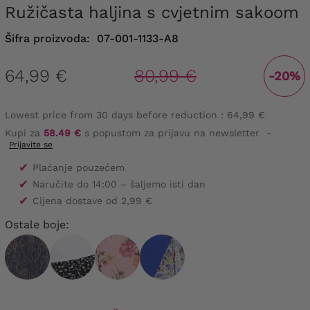
Ružičasta haljina s cvjetnim sakoom
Šifra proizvoda:
07-001-1133-A8
64,99 €
80,99 €
-20%
Lowest price from 30 days before reduction :
64,99 €
Kupi za
58.49 €
s popustom za prijavu na newsletter
-
Prijavite se
✔
Plaćanje pouzećem
✔
Naručite do 14:00 – šaljemo isti dan
✔
Cijena dostave od 2,99 €
Ostale boje: