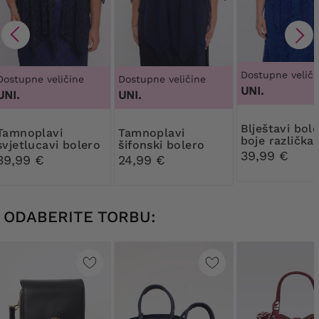
Dostupne veliči
Dostupne veličine
Dostupne veličine
UNI.
UNI.
UNI.
Blještavi bolero
plavi
Tamnoplavi
boje različka
svjetlucavi bolero
šifonski bolero
39,99 €
39,99 €
24,99 €
ODABERITE TORBU: