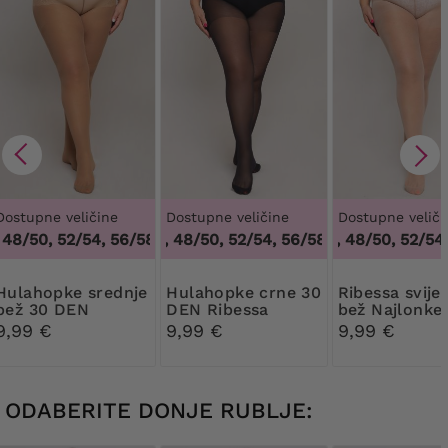
Dostupne veličine
Dostupne veličine
Dostupne veliči
8/50, 52/54, 56/58, 60/62
44/46, 48/50, 52/54, 56/58, 60/62
,
44/46, 48/50, 52/54, 56/58, 60
44/46, 48/50, 52/54, 
,
44/46, 4
pke srednje
Hulahopke crne 30
Ribessa svijetlo
bež 30 DEN
DEN Ribessa
bež Najlonke
Ribessa
DEN
9,99 €
9,99 €
9,99 €
ODABERITE DONJE RUBLJE: