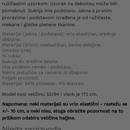
ružičastim uzorkom. Uzorak na dekolteu može biti
pomaknut. Suknja ima podstavu. Jakna s prsnim
prorezima i podstavom izrađena je od ružičaste,
mekane i glatke pletene tkanine.
Materijal (jakna i podstava): vrlo elastičan, srednje
debljine.
Materijal (šifon): neelastičan, tanke debljine.
Omotni izrez.
¾ rukav.
Suknja do sredine teleta.
Ima podesivi remen i podstavu.
Nema jastučiće za ramena ni džepove.
Poljski proizvod.
Materijal: 96% poliester, 4% elastan.
Model nosi veličinu 52/54 i visok je 172 cm.
Napomena: neki materijali su vrlo elastični - rastežu se
+/- 10 cm, a neki nisu, stoga obratite pozornost na to
prilikom odabira veličine haljine.
Njega proizvoda