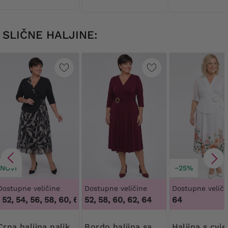
SLIČNE HALJINE:
NOVI
−25%
Dostupne veličine
Dostupne veličine
Dostupne veliči
52, 54, 56, 58, 60, 62, 64
52, 58, 60, 62, 64
,
48, 50, 52, 54, 56, 58, 60, 62, 64
64
ljina nalik
Bordo haljina sa
haljina s cvjetnim