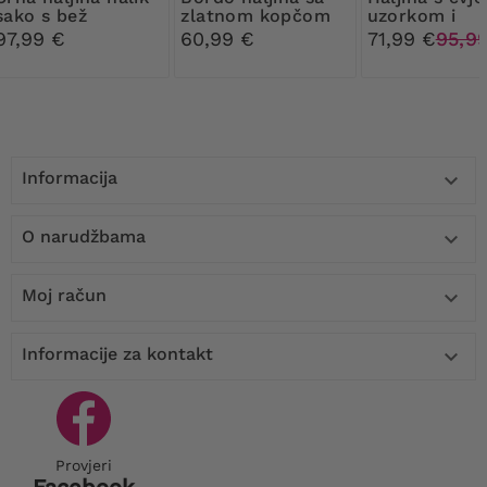
sako s bež
zlatnom kopčom
uzorkom i
uzorkom
za remen
ružičasta sak
97,99 €
60,99 €
71,99 €
95,9
Informacija

O narudžbama

Moj račun

Informacije za kontakt

Provjeri
Facebook