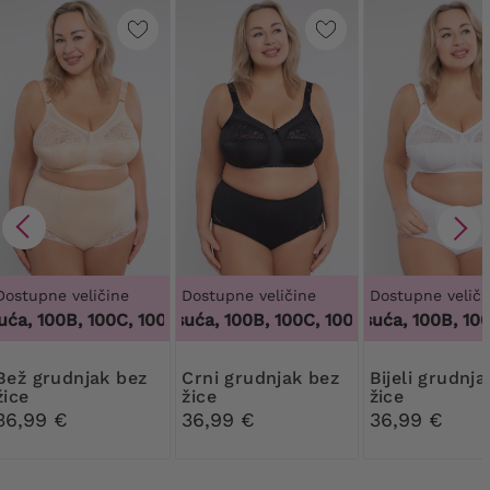
Dostupne veličine
Dostupne veličine
Dostupne veliči
ća, 100B, 100C, 100D, 100DD, 100F, 100G, 100H, 100I, 100J, 10
100 tisuća, 100B, 100C, 100D, 100DD, 100F, 100
100 tisuća, 100B, 100C
dnjak bez
Crni grudnjak bez
Bijeli grudnjak bez
žice
žice
žice
36,99 €
36,99 €
36,99 €