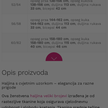
opseg prsa
138-156 cm
, opseg kukova
52/54
138-156 cm
, duljina
113 cm
, duljina rukava
33 cm
, bicepsi
42 cm
opseg prsa
144-162 cm
, opseg kuka
56/58
144-162 cm
, duljina
113 cm
, duljina rukava
33 cm
, bicepsi
44 cm
opseg prsa
158-180 cm
, opseg kuka
60/62
158-180 cm
, duljina
115 cm
, duljina rukava
40 cm
, bicepsi
46 cm
Opis proizvoda
Haljina s cvjetnim uzorkom – elegancija za razne
prigode
Ova ženstvena
haljina veliki brojevi
izrađena je od
rastezljive tkanine koja osigurava cjelodnevnu
udobnost i slobodu kretanja. Tkanina srednje težine