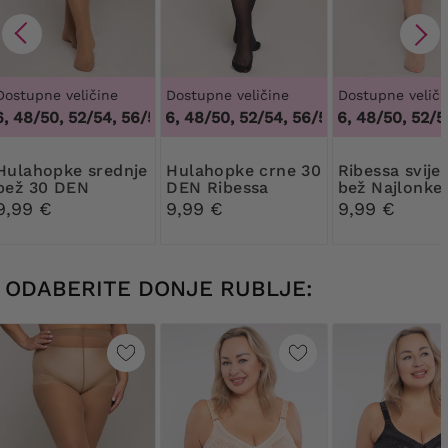
Dostupne veličine
Dostupne veličine
Dostupne veliči
48/50, 52/54, 56/58, 60/62
44/46, 48/50, 52/54, 56/58, 60/62
,
44/46, 48/50, 52/54, 56/58, 6
44/46, 48/50, 52/54,
,
44/46, 
pke srednje
Hulahopke crne 30
Ribessa svijetlo
bež 30 DEN
DEN Ribessa
bež Najlonke
Ribessa
DEN
9,99 €
9,99 €
9,99 €
ODABERITE DONJE RUBLJE: