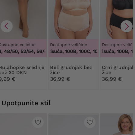
Dostupne veličine
Dostupne veličine
Dostupne veliči
48/50, 52/54, 56/58, 60/62
100 tisuća, 100B, 100C, 100D, 100DD, 100F, 10
,
44/46, 48/50, 52/54, 56/58, 6
100 tisuća, 100B, 100C
pke srednje
Bež grudnjak bez
Crni grudnjak bez
bež 30 DEN
žice
žice
Ribessa
9,99 €
36,99 €
36,99 €
Upotpunite stil