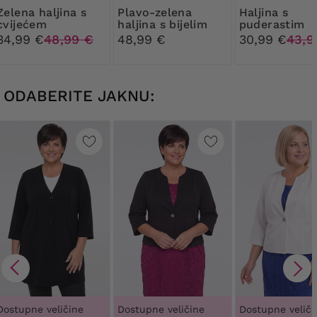
haljina s
Plavo-zelena
Haljina s
cvijećem
haljina s bijelim
puderastim
cvijećem
cvijećem
34,99 €
48,99 €
48,99 €
30,99 €
43,9
ODABERITE JAKNU:
Dostupne veličine
Dostupne veličine
Dostupne veliči