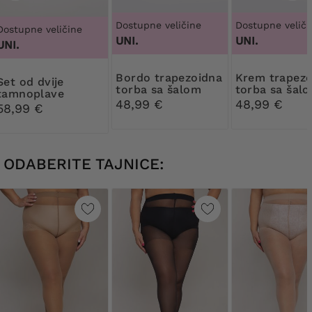
Dostupne veličine
Dostupne veliči
Dostupne veličine
UNI.
UNI.
UNI.
Bordo trapezoidna
Krem trapezoidna
d dvije
torba sa šalom
torba sa šal
tamnoplave
48,99 €
48,99 €
torbice
58,99 €
ODABERITE TAJNICE: