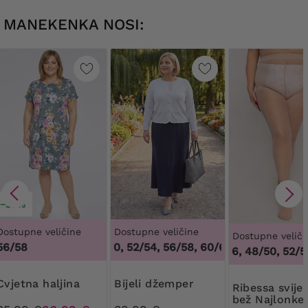
MANEKENKA NOSI:
−30%
Dostupne veličine
Dostupne veličine
Dostupne veliči
56/58
48/50, 52/54, 56/58, 60/62
,
48/50, 52/54, 
44/46, 48/50, 52/54,
Cvjetna haljina
Bijeli džemper
Ribessa svijetlo
bež Najlonke