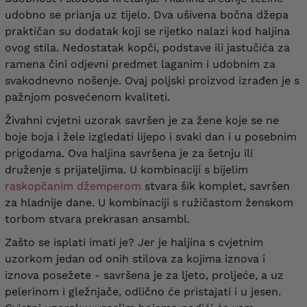
udobno se prianja uz tijelo. Dva ušivena bočna džepa
praktičan su dodatak koji se rijetko nalazi kod haljina
ovog stila. Nedostatak kopči, podstave ili jastučića za
ramena čini odjevni predmet laganim i udobnim za
svakodnevno nošenje. Ovaj poljski proizvod izrađen je s
pažnjom posvećenom kvaliteti.
Živahni cvjetni uzorak savršen je za žene koje se ne
boje boja i žele izgledati lijepo i svaki dan i u posebnim
prigodama. Ova haljina savršena je za šetnju ili
druženje s prijateljima. U kombinaciji s bijelim
raskopčanim džemperom
stvara šik komplet, savršen
za hladnije dane. U kombinaciji s ružičastom ženskom
torbom stvara prekrasan ansambl.
Zašto se isplati imati je? Jer je haljina s cvjetnim
uzorkom jedan od onih stilova za kojima iznova i
iznova posežete - savršena je za ljeto, proljeće, a uz
pelerinom i gležnjače, odlično će pristajati i u jesen.