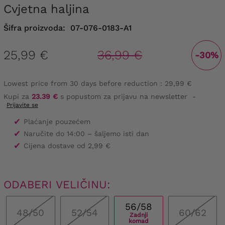
Cvjetna haljina
Šifra proizvoda:
07-076-0183-A1
25,99 €
36,99 €
-30%
Lowest price from 30 days before reduction :
29,99 €
Kupi za
23.39 €
s popustom za prijavu na newsletter
-
Prijavite se
✔
Plaćanje pouzećem
✔
Naručite do 14:00 – šaljemo isti dan
✔
Cijena dostave od 2,99 €
ODABERI VELIČINU:
56/58
48/50
52/54
60/62
Zadnji
komad