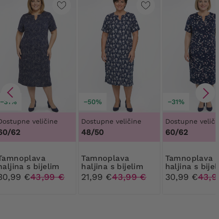
−31%
−50%
−31%
Dostupne veličine
Dostupne veličine
Dostupne veliči
60/62
48/50
60/62
plava
Tamnoplava
Tamnoplava
haljina s bijelim
haljina s bijelim
haljina s bijel
točkicama
cvijećem
ružičastim
30,99 €
43,99 €
21,99 €
43,99 €
30,99 €
43,9
cvijećem