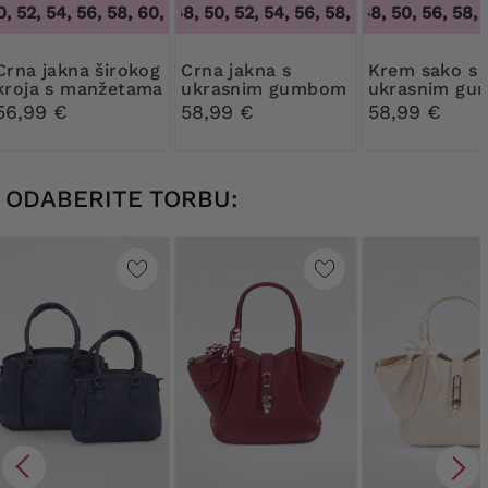
 52, 54, 56, 58, 60, 62
46, 48, 50, 52, 54, 56, 58, 60, 62, 64
,
48, 50, 52, 54, 56, 58, 60, 62
46, 48, 50, 56, 58, 60
,
46, 48,
kna širokog
Crna jakna s
Krem sako s
kroja s manžetama
ukrasnim gumbom
ukrasnim g
56,99 €
58,99 €
58,99 €
ODABERITE TORBU: