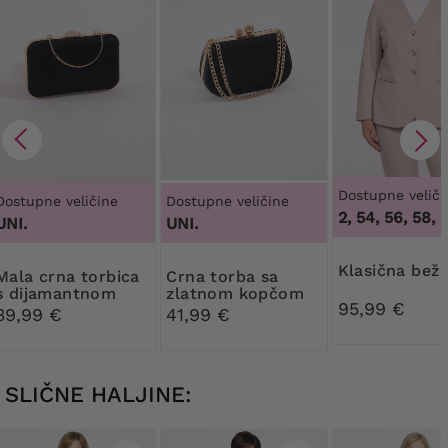
Dostupne veliči
Dostupne veličine
Dostupne veličine
50, 52, 54, 56, 58, 60
UNI.
UNI.
Klasična bež
crna torbica
Crna torba sa
s dijamantnom
zlatnom kopčom
95,99 €
kopčom
39,99 €
41,99 €
SLIČNE HALJINE: