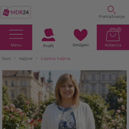
Pretraživanje
0
Menu
Omiljeni
Košarica
Profil
Dom
Haljine
Cvjetna haljina