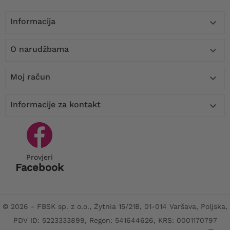
Informacija

O narudžbama

Moj račun

Informacije za kontakt

Provjeri
Facebook
© 2026 - FBSK sp. z o.o., Żytnia 15/21B, 01-014 Varšava, Poljska,
PDV ID: 5223333899, Regon: 541644626, KRS: 0001170797