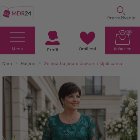
Pretraživanje
0
Menu
Omiljeni
Košarica
Profil
Dom
Haljine
Zelena haljina s čipkom i šljokicama