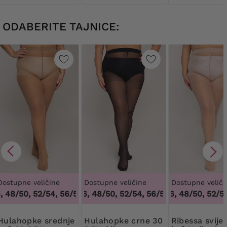
ODABERITE TAJNICE:
Dostupne veličine
Dostupne veličine
Dostupne veliči
48/50, 52/54, 56/58, 60/62
44/46, 48/50, 52/54, 56/58, 60/62
,
44/46, 48/50, 52/54, 56/58, 6
44/46, 48/50, 52/54,
,
44/46, 
pke srednje
Hulahopke crne 30
Ribessa svijetlo