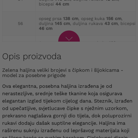
bicepsi
44 cm
opseg prsa
138 cm
, opseg kuka
156 cm
,
56
duljina
145 cm
, duljina rukava
43 cm
, bicepsi
46 cm
Opseg grudi
144 cm
, opseg kuka
162 cm
,
58
duljina
145 cm
, duljina rukava
43 cm
, bicepsi
48 cm
Opis proizvoda
Opseg grudi
150 cm
, opseg kuka
168 cm
,
Zelena haljina veliki brojevi s čipkom i šljokicama -
60
duljina
145 cm
, duljina rukava
43 cm
, bicepsi
model za posebne prigode
50 cm
Ova elegantna, posebna haljina izrađena je od
opseg prsa
156 cm
, opseg kuka
174 cm
,
nerastezljive, srednje teške tkanine koja osigurava
62
duljina
145 cm
, duljina rukava
43 cm
, bicepsi
elegantan izgled tijekom cijelog dana. Steznik, izrađen
52 cm
od upečatljive, svjetlucave čipke s nježnim uzorkom,
prekrasno naglašava gornji dio tijela, dok poluprozirni
opseg prsa
162 cm
, opseg kuka
180 cm
,
64
duljina
146 cm
, duljina rukava
44 cm
,
rukavi dodaju dašak suptilne elegancije. Haljina ima
bicepsi
54 cm
raširenu suknju izrađenu od lepršavog materijala koji
se lijepo kreće sa svakim korakom. Cjelokupni dizajn