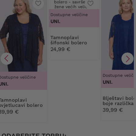
Dostupne veličine
UNI.
Tamnoplavi
šifonski bolero
24,99 €
Dostupne veliči
Dostupne veličine
UNI.
UNI.
Blještavi bolero
plavi
boje različka
svjetlucavi bolero
39,99 €
39,99 €
ODABERITE TORBU: