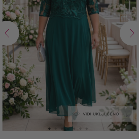
VIDI UKLJUČENO