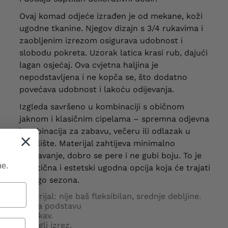
Ovaj komad odjeće izrađen je od mekane, koži
ugodne tkanine. Njegov dizajn s 3/4 rukavima i
zaobljenim izrezom osigurava udobnost i
slobodu pokreta. Uzorak latica krasi rub, dajući
lagan osjećaj. Ova cvjetna haljina je
nepodstavljena i ne kopča se, što dodatno
povećava udobnost i lakoću odijevanja.
Izgleda savršeno u kombinaciji s običnom
jaknom i klasičnim cipelama – spremna odjevna
kombinacija za zabavu, večeru ili odlazak u
kazalište. Materijal zahtijeva minimalno
održavanje, dobro se pere i ne gubi boju. To je
ne.
praktična i estetski ugodna opcija koja će trajati
mnogo sezona.
Materijal: nije baš fleksibilan, srednje debljine.
Nema podstavu
¾ rukav.
Okrugli izrez.