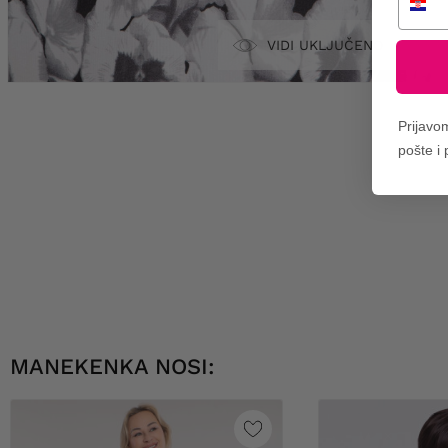
VIDI UKLJUČENO
Prijavo
pošte i
MANEKENKA NOSI: