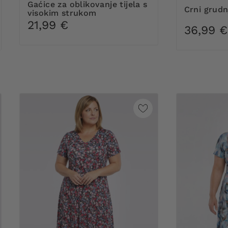
gaćice za oblikovanje tijela s
Crni grud
visokim strukom
21,99 €
36,99 €