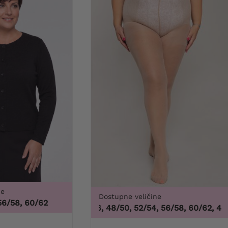
ne
Dostupne veličine
56/58, 60/62
44/46, 48/50, 52/54, 56/58, 60/62
,
44/46