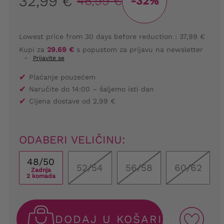
32,99 €
46,99 €
-32%
Lowest price from 30 days before reduction :
37,99 €
Kupi za
29.69 €
s popustom za prijavu na newsletter
-
Prijavite se
✔
Plaćanje pouzećem
✔
Naručite do 14:00 – šaljemo isti dan
✔
Cijena dostave od 2,99 €
ODABERI VELIČINU:
48/50
52/54
56/58
60/62
Zadnja
2 komada
DODAJ U KOŠARICU