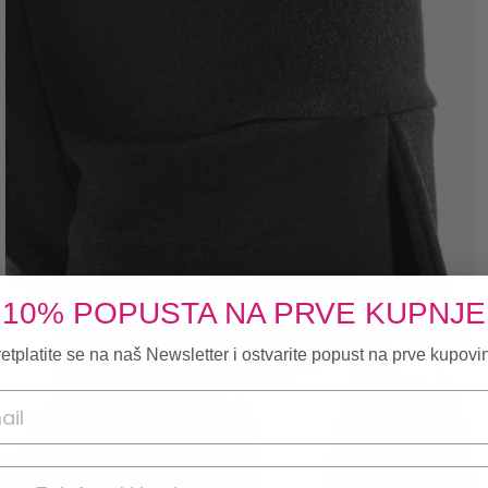
10% POPUSTA NA PRVE KUPNJE
etplatite se na naš Newsletter i ostvarite popust na prve kupovi
onski broj