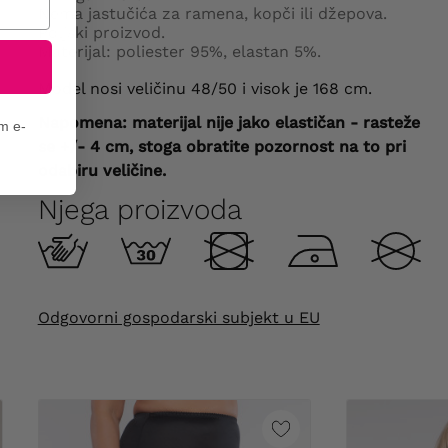
Nema jastučića za ramena, kopči ili džepova.
Poljski proizvod.
Materijal: poliester 95%, elastan 5%.
Model nosi veličinu 48/50 i visok je 168 cm.
Napomena: materijal nije jako elastičan - rasteže
em e-
se +/- 4 cm, stoga obratite pozornost na to pri
odabiru veličine.
Njega proizvoda
Odgovorni gospodarski subjekt u EU