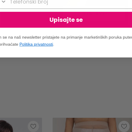
VIDI UKLJUČENO
Upisajte se
m se na naš newsletter pristajete na primanje marketinških poruka put
 prihvaćate
Politika privatnosti
.