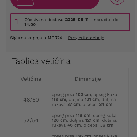
Očekivana dostava
2026-08-11
- naručite do
14:00
Sigurna kupnja u MDR24 –
Provjerite detalje
Tablica veličina
Veličina
Dimenzije
opseg prsa
102 cm
, opseg kuka
48/50
118 cm
, duljina
121 cm
, duljina
rukava
37 cm
, bicepsi
34 cm
opseg prsa
116 cm
, opseg kuka
52/54
126 cm
, duljina
121 cm
, duljina
rukava
46 cm
, bicepsi
36 cm
opseg prsa
126 cm
, opseg kuka