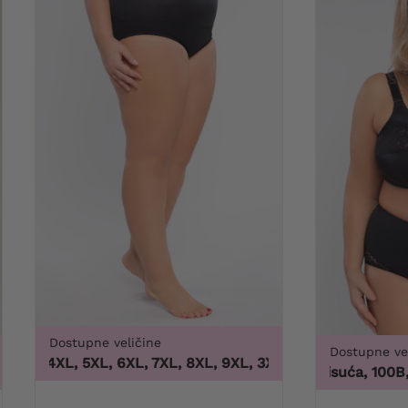
Dostupne veličine
Dostupne ve
3XL, 4XL, 5XL, 6XL, 7XL, 8XL, 9XL
,
3XL, 4XL, 5XL, 6XL, 7XL
, 48/50, 52/54, 56/58, 60/62
100 tisuća, 100B, 1