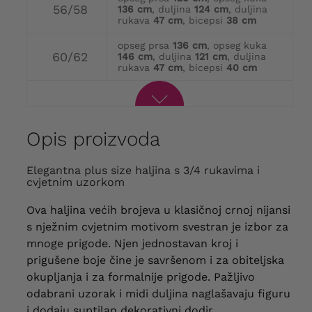
56/58
136 cm
, duljina
124 cm
, duljina
rukava
47 cm
, bicepsi
38 cm
opseg prsa
136 cm
, opseg kuka
60/62
146 cm
, duljina
121 cm
, duljina
rukava
47 cm
, bicepsi
40 cm
Opis proizvoda
Elegantna plus size haljina s 3/4 rukavima i
cvjetnim uzorkom
Ova haljina većih brojeva u klasičnoj crnoj nijansi
s nježnim cvjetnim motivom svestran je izbor za
mnoge prigode. Njen jednostavan kroj i
prigušene boje čine je savršenom i za obiteljska
okupljanja i za formalnije prigode. Pažljivo
odabrani uzorak i midi duljina naglašavaju figuru
i dodaju suptilan dekorativni dodir.