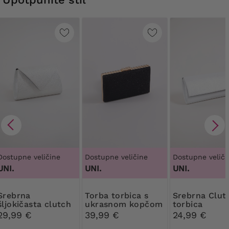
Dostupne veličine
Dostupne veličine
Dostupne veliči
UNI.
UNI.
UNI.
brna
torba torbica s
Srebrna Clutch
šljokičasta clutch
ukrasnom kopčom
torbica
torbica
29,99 €
39,99 €
24,99 €