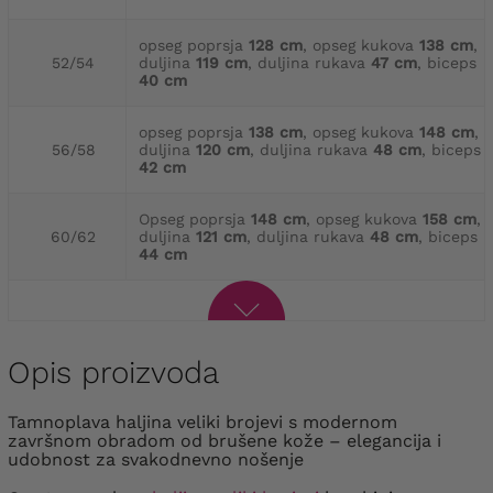
opseg poprsja
128 cm
, opseg kukova
138 cm
,
52/54
duljina
119 cm
, duljina rukava
47 cm
, biceps
40 cm
opseg poprsja
138 cm
, opseg kukova
148 cm
,
56/58
duljina
120 cm
, duljina rukava
48 cm
, biceps
42 cm
Opseg poprsja
148 cm
, opseg kukova
158 cm
,
60/62
duljina
121 cm
, duljina rukava
48 cm
, biceps
44 cm
Opis proizvoda
Tamnoplava haljina veliki brojevi s modernom
završnom obradom od brušene kože – elegancija i
udobnost za svakodnevno nošenje