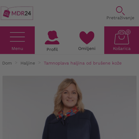
Pretraživanje
0
Menu
Omiljeni
Košarica
Profil
Dom
Haljine
Tamnoplava haljina od brušene kože