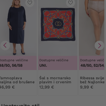
Dostupne veličine
Dostupne veličine
Dostupne veliči
48/50, 56/58
UNI.
44/46, 48/50, 52/54, 
plava
Šal s mornarsko
Ribessa svijetlo
haljina od brušene
plavim i crvenim
bež Najlonke
kože
svilena marama
DEN
46,99 €
12,99 €
9,99 €
Upotpunite stil