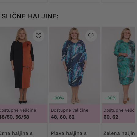
SLIČNE HALJINE:
−30%
−30%
Dostupne veličine
Dostupne veličine
Dostupne veliči
48/50, 56/58
48, 60, 62
60, 62
aljina s
Plava haljina s
Zelena haljina s