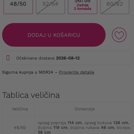
56/58
48/50
52/54
60/62
Zadnja
2 komada
DODAJ U KOŠARICU
Očekivana dostava
2026-08-12
Sigurna kupnja u MDR24 –
Provjerite detalje
Tablica veličina
Veličina
Dimenzije
opseg poprsja
114 cm
, opseg kukova
126 cm
,
48/50
duljina
119 cm
, duljina rukava
46 cm
, biceps
38 cm