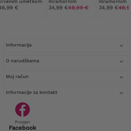
crvenim umetkom
mramornim
mramornim
od brušene kože
uzorkom
uzorkom
46,99 €
34,99 €
48,99 €
34,99 €
48,9
Informacija

O narudžbama

Moj račun

Informacije za kontakt

Provjeri
Facebook