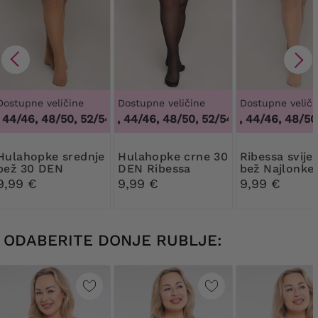
Dostupne veličine
Dostupne veličine
Dostupne veliči
4/46, 48/50, 52/54, 56/58, 60/62
44/46, 48/50, 52/54, 56/58, 60/62
,
44/46, 48/50, 52/54, 56
44/46, 48/50, 
,
44
pke srednje
Hulahopke crne 30
Ribessa svijetlo
bež 30 DEN
DEN Ribessa
bež Najlonke
Ribessa
DEN
9,99 €
9,99 €
9,99 €
ODABERITE DONJE RUBLJE: