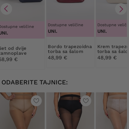
Dostupne veličine
Dostupne veliči
Dostupne veličine
UNI.
UNI.
UNI.
Bordo trapezoidna
Krem trapezoidna
d dvije
torba sa šalom
torba sa šal
tamnoplave
48,99 €
48,99 €
torbice
58,99 €
ODABERITE TAJNICE: