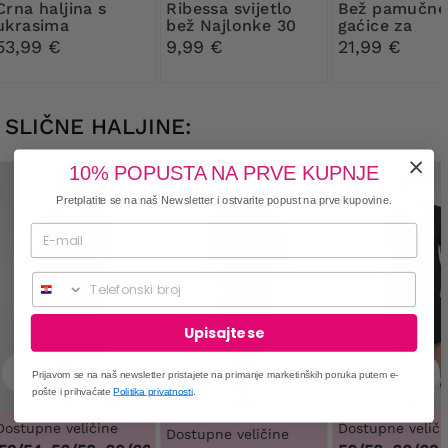
aljina s
Ribessa svijetlo
Bež pamučne
ukrasima
bež Najlonke 30
gaćice za
DEN
oblikovanje ti
53,99 €
9,99 €
21,99 €
čipkom
SLIČNE HALJINE:
10% POPUSTA NA PRVE KUPNJE
Pretplatite se na naš Newsletter i ostvarite popust na prve kupovine.
Telefonski broj
Upisajte se
Prijavom se na naš newsletter pristajete na primanje marketinških poruka putem e-
pošte i prihvaćate
Politika privatnosti
.
Dostupne veličine
Dostupne veliči
Dostupne veličine