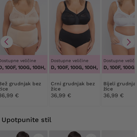
Dostupne veličine
Dostupne veličine
Dostupne veliči
00F, 100G, 100H, 100I, 100J, 105B, 105C, 105D, 105DD, 105F, 
0B, 100C, 100D, 100DD, 100F, 100G, 100H, 100I, 100J, 105B, 10
100 tisuća, 100B, 100C, 100D, 100DD, 100F, 100G, 100
dnjak bez
Crni grudnjak bez
Bijeli grudnjak bez
žice
žice
žice
36,99 €
36,99 €
36,99 €
Upotpunite stil