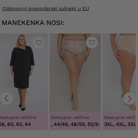
Odgovorni gospodarski subjekt u EU
MANEKENKA NOSI:
Dostupne veličine
Dostupne veličine
Dostupne veliči
100 tisuća, 100B, 100C, 100D,
58, 60, 62, 64
44/46, 48/50, 52/54, 56/58, 60/62
3XL, 4XL, 5XL, 
,
44