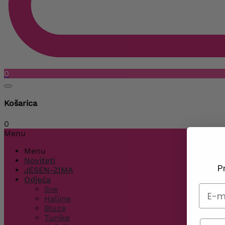
0
Košarica
0
Menu
Menu
Noviteti
Pr
JESEN-ZIMA
Odjeća
Sve
Haljine
Bluze
Tunike
Telef