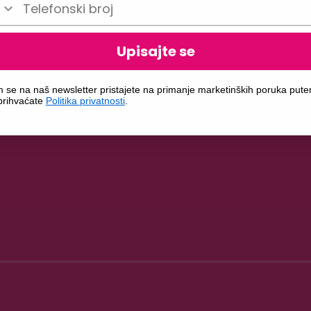
Upisajte se
m se na naš newsletter pristajete na primanje marketinških poruka put
 prihvaćate
Politika privatnosti
.