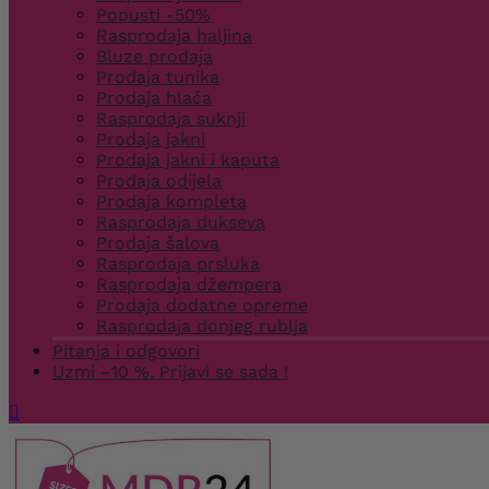
Popusti -50%
Rasprodaja haljina
Bluze prodaja
Prodaja tunika
Prodaja hlača
Rasprodaja suknji
Prodaja jakni
Prodaja jakni i kaputa
Prodaja odijela
Prodaja kompleta
Rasprodaja dukseva
Prodaja šalova
Rasprodaja prsluka
Rasprodaja džempera
Prodaja dodatne opreme
Rasprodaja donjeg rublja
Pitanja i odgovori
Uzmi –10 %. Prijavi se sada !
