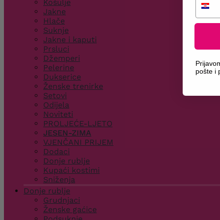
Košulje
Jakne
Hlače
Suknje
Jakne i kaputi
Prsluci
Džemperi
Prijavo
Pelerine
pošte i
Dukserice
Ženske trenirke
Setovi
Odijela
Noviteti
PROLJEĆE-LJETO
JESEN-ZIMA
VJENČANI PRIJEM
Dodaci
Donje rublje
Kupaći kostimi
Sniženja
Donje rublje
Grudnjaci
Ženske gaćice
Podsuknje