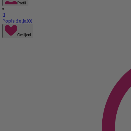
Profil

Popis želja
(0)
Omiljeni