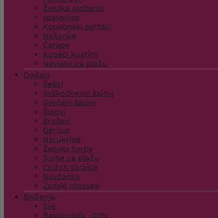
Ženska pidžama
spavaćice
Kupaonski ogrtači
Najlonke
Čarape
Kupaći kostimi
Navlake za plažu
Dodaci
Šeširi
Svakodnevni šalovi
Svečani šalovi
Šalovi
Broševi
Ogrlice
Narukvice
Ženske torbe
Torbe za plažu
Clutch torbice
Novčanici
Ženski pojasevi
Sniženja
Sve
Rasprodaja -30%