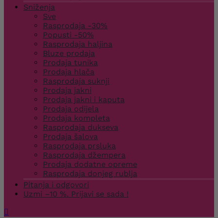
Sniženja
Sve
Rasprodaja -30%
Popusti -50%
Rasprodaja haljina
Bluze prodaja
Prodaja tunika
Prodaja hlača
Rasprodaja suknji
Prodaja jakni
Prodaja jakni i kaputa
Prodaja odijela
Prodaja kompleta
Rasprodaja dukseva
Prodaja šalova
Rasprodaja prsluka
Rasprodaja džempera
Prodaja dodatne opreme
Rasprodaja donjeg rublja
Pitanja i odgovori
Uzmi –10 %. Prijavi se sada !
