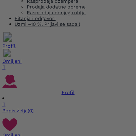
Rasprodaja džempera
Prodaja dodatne opreme
Rasprodaja donjeg rublja
Pitanja i odgovori
Uzmi –10 %. Prijavi se sada !
Profil
Omiljeni

Profil

Popis želja
(0)
Omiljeni