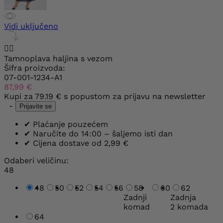
Vidi uključeno


Tamnoplava haljina s vezom
Šifra proizvoda:
07-001-1234-A1
87,99 €
Kupi za
79.19 €
s popustom za prijavu na newsletter
-
Prijavite se
✔
Plaćanje pouzećem
✔
Naručite do 14:00 – šaljemo isti dan
✔
Cijena dostave od 2,99 €
Odaberi veličinu:
48
48
50
52
54
56
58
60
62
Zadnji
Zadnja
komad
2 komada
64