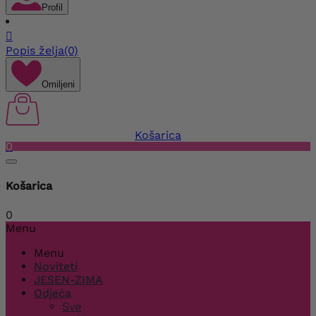
Profil

Popis želja
(0)
Omiljeni
Košarica
0
Košarica
0
Menu
Menu
Noviteti
JESEN-ZIMA
Odjeća
Sve