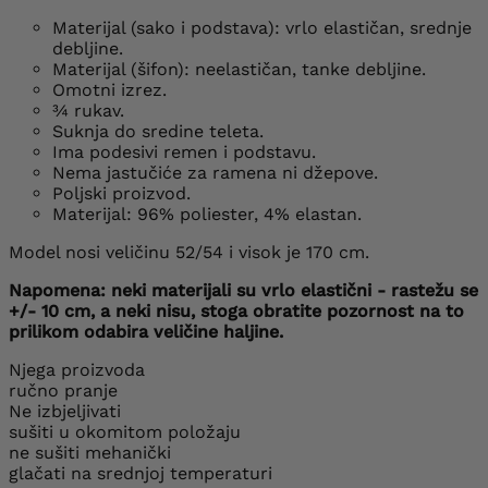
Materijal (sako i podstava): vrlo elastičan, srednje
debljine.
Materijal (šifon): neelastičan, tanke debljine.
Omotni izrez.
¾ rukav.
Suknja do sredine teleta.
Ima podesivi remen i podstavu.
Nema jastučiće za ramena ni džepove.
Poljski proizvod.
Materijal: 96% poliester, 4% elastan.
Model nosi veličinu 52/54 i visok je 170 cm.
Napomena: neki materijali su vrlo elastični - rastežu se
+/- 10 cm, a neki nisu, stoga obratite pozornost na to
prilikom odabira veličine haljine.
Njega proizvoda
ručno pranje
Ne izbjeljivati
sušiti u okomitom položaju
ne sušiti mehanički
glačati na srednjoj temperaturi