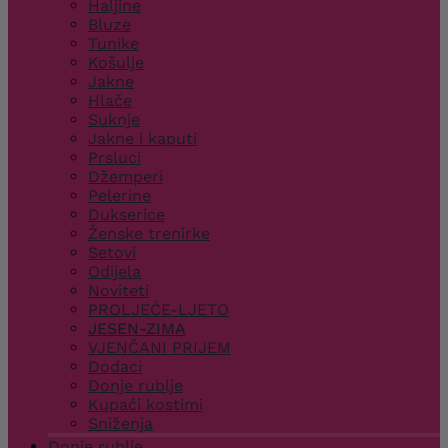
Haljine
Bluze
Tunike
Košulje
Jakne
Hlače
Suknje
Jakne i kaputi
Prsluci
Džemperi
Pelerine
Dukserice
Ženske trenirke
Setovi
Odijela
Noviteti
PROLJEĆE-LJETO
JESEN-ZIMA
VJENČANI PRIJEM
Dodaci
Donje rublje
Kupaći kostimi
Sniženja
Donje rublje