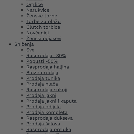
Ogrlice
Narukvice
Ženske torbe
Torbe za plažu
Clutch torbice
Novčanici
Ženski pojasevi
Sniženja
Sve
Rasprodaja -30%
Popusti -50%
Rasprodaja haljina
Bluze prodaja
Prodaja tunika
Prodaja hlača
Rasprodaja suknji
Prodaja jakni
Prodaja jakni i kaputa
Prodaja odijela
Prodaja kompleta
Rasprodaja dukseva
Prodaja šalova
Rasprodaja prsluka