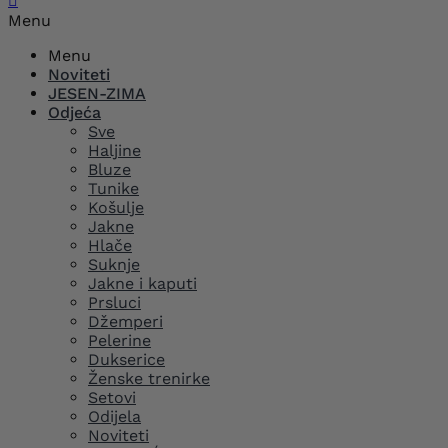

Menu
Menu
Noviteti
JESEN-ZIMA
Odjeća
Sve
Haljine
Bluze
Tunike
Košulje
Jakne
Hlače
Suknje
Jakne i kaputi
Prsluci
Džemperi
Pelerine
Dukserice
Ženske trenirke
Setovi
Odijela
Noviteti