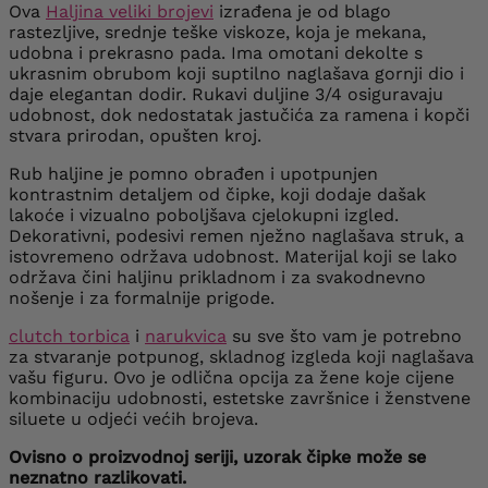
Ova
Haljina veliki brojevi
izrađena je od blago
rastezljive, srednje teške viskoze, koja je mekana,
udobna i prekrasno pada. Ima omotani dekolte s
ukrasnim obrubom koji suptilno naglašava gornji dio i
daje elegantan dodir. Rukavi duljine 3/4 osiguravaju
udobnost, dok nedostatak jastučića za ramena i kopči
stvara prirodan, opušten kroj.
Rub haljine je pomno obrađen i upotpunjen
kontrastnim detaljem od čipke, koji dodaje dašak
lakoće i vizualno poboljšava cjelokupni izgled.
Dekorativni, podesivi remen nježno naglašava struk, a
istovremeno održava udobnost. Materijal koji se lako
održava čini haljinu prikladnom i za svakodnevno
nošenje i za formalnije prigode.
clutch torbica
i
narukvica
su sve što vam je potrebno
za stvaranje potpunog, skladnog izgleda koji naglašava
vašu figuru. Ovo je odlična opcija za žene koje cijene
kombinaciju udobnosti, estetske završnice i ženstvene
siluete u odjeći većih brojeva.
Ovisno o proizvodnoj seriji, uzorak čipke može se
neznatno razlikovati.