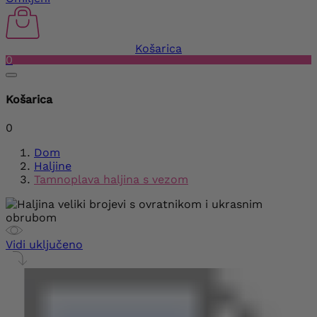
Košarica
0
Košarica
0
Dom
Haljine
Tamnoplava haljina s vezom
Vidi uključeno