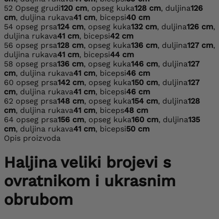
52
Opseg grudi
120 cm
, opseg kuka
128 cm
, duljina
126
cm
, duljina rukava
41 cm
, bicepsi
40 cm
54
opseg prsa
124 cm
, opseg kuka
132 cm
, duljina
126 cm
,
duljina rukava
41 cm
, bicepsi
42 cm
56
opseg prsa
128 cm
, opseg kuka
136 cm
, duljina
127 cm
,
duljina rukava
41 cm
, bicepsi
44 cm
58
opseg prsa
136 cm
, opseg kuka
146 cm
, duljina
127
cm
, duljina rukava
41 cm
, bicepsi
46 cm
60
opseg prsa
142 cm
, opseg kuka
150 cm
, duljina
127
cm
, duljina rukava
41 cm
, bicepsi
46 cm
62
opseg prsa
148 cm
, opseg kuka
154 cm
, duljina
128
cm
, duljina rukava
41 cm
, biceps
48 cm
64
opseg prsa
156 cm
, opseg kuka
160 cm
, duljina
135
cm
, duljina rukava
41 cm
, bicepsi
50 cm
Opis proizvoda
Haljina veliki brojevi s
ovratnikom i ukrasnim
obrubom