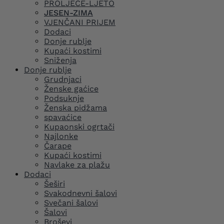
PROLJEĆE-LJETO
JESEN-ZIMA
VJENČANI PRIJEM
Dodaci
Donje rublje
Kupaći kostimi
Sniženja
Donje rublje
Grudnjaci
Ženske gaćice
Podsuknje
Ženska pidžama
spavaćice
Kupaonski ogrtači
Najlonke
Čarape
Kupaći kostimi
Navlake za plažu
Dodaci
Šeširi
Svakodnevni šalovi
Svečani šalovi
Šalovi
Broševi