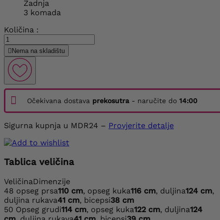
Zadnja
3 komada
Količina :

Nema na skladištu
Očekivana dostava
prekosutra
- naručite do
14:00
Sigurna kupnja u MDR24 –
Provjerite detalje
Tablica veličina
Veličina
Dimenzije
48
opseg prsa
110 cm
, opseg kuka
116 cm
, duljina
124 cm
,
duljina rukava
41 cm
, bicepsi
38 cm
50
Opseg grudi
114 cm
, opseg kuka
122 cm
, duljina
124
cm
, duljina rukava
41 cm
, bicepsi
39 cm