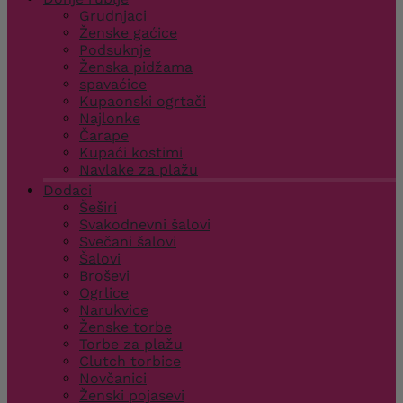
Grudnjaci
Ženske gaćice
Podsuknje
Ženska pidžama
spavaćice
Kupaonski ogrtači
Najlonke
Čarape
Kupaći kostimi
Navlake za plažu
Dodaci
Šeširi
Svakodnevni šalovi
Svečani šalovi
Šalovi
Broševi
Ogrlice
Narukvice
Ženske torbe
Torbe za plažu
Clutch torbice
Novčanici
Ženski pojasevi