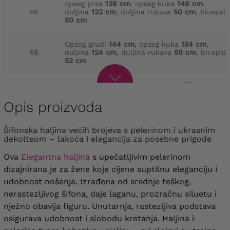
opseg prsa
138 cm
, opseg kuka
148 cm
,
56
duljina
122 cm
, duljina rukava
50 cm
, bicepsi
50 cm
Opseg grudi
144 cm
, opseg kuka
154 cm
,
58
duljina
124 cm
, duljina rukava
50 cm
, bicepsi
52 cm
Opseg grudi
150 cm
, opseg kuka
160 cm
,
60
duljina
127 cm
, duljina rukava
50 cm
, bicepsi
54 cm
Opis proizvoda
opseg prsa
156 cm
, opseg kuka
166 cm
,
Šifonska haljina većih brojeva s pelerinom i ukrasnim
62
duljina
129 cm
, duljina rukava
50 cm
, bicepsi
dekolteom – lakoća i elegancija za posebne prigode
56 cm
Ova
Elegantna haljina
s upečatljivim pelerinom
opseg prsa
162 cm
, opseg kuka
172 cm
,
dizajnirana je za žene koje cijene suptilnu eleganciju i
64
duljina
134 cm
, duljina rukava
52 cm
, bicepsi
udobnost nošenja. Izrađena od srednje teškog,
58 cm
nerastezljivog šifona, daje laganu, prozračnu siluetu i
nježno obavija figuru. Unutarnja, rastezljiva podstava
osigurava udobnost i slobodu kretanja. Haljina i