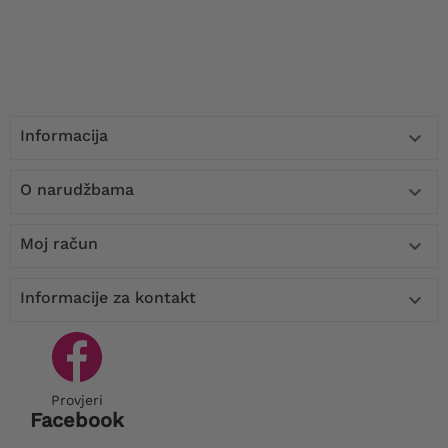
Informacija

O narudžbama

Moj račun

Informacije za kontakt

Provjeri
Facebook