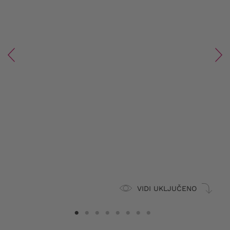
VIDI UKLJUČENO