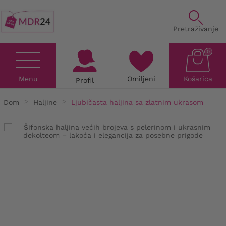
Pretraživanje
0
Menu
Omiljeni
Košarica
Profil
Dom
Haljine
Ljubičasta haljina sa zlatnim ukrasom