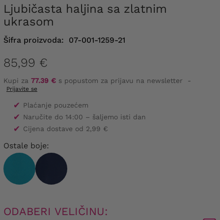
Ljubičasta haljina sa zlatnim
ukrasom
Šifra proizvoda:
07-001-1259-21
85,99 €
Kupi za
77.39 €
s popustom za prijavu na newsletter
-
Prijavite se
✔
Plaćanje pouzećem
✔
Naručite do 14:00 – šaljemo isti dan
✔
Cijena dostave od 2,99 €
Ostale boje:
ODABERI VELIČINU: