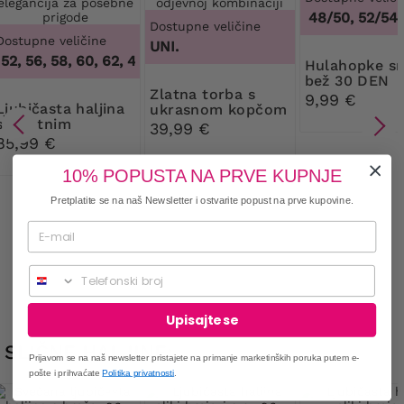
44/46, 48/50, 52/54,
Dostupne veličine
Dostupne veličine
UNI.
52, 56, 58, 60, 62
,
48, 50, 52, 56, 58, 60, 62
Hulahopke srednje
bež 30 DEN
Zlatna torba s
Ribessa
9,99 €
ta haljina
ukrasnom kopčom
sa zlatnim
39,99 €
ukrasom
85,99 €
10% POPUSTA NA PRVE KUPNJE
Pretplatite se na naš Newsletter i ostvarite popust na prve kupovine.
Telefonski broj
Upisajte se
SLIČNE HALJINE:
Prijavom se na naš newsletter pristajete na primanje marketinških poruka putem e-
pošte i prihvaćate
Politika privatnosti
.