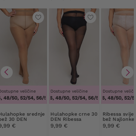
Dostupne veličine
Dostupne veličine
Dostupne veliči
48/50, 52/54, 56/58, 60/62
44/46, 48/50, 52/54, 56/58, 60/62
,
44/46, 48/50, 52/54, 56/58, 6
44/46, 48/50, 52/54,
,
44/46, 
pke srednje
Hulahopke crne 30
Ribessa svijetlo
bež 30 DEN
DEN Ribessa
bež Najlonke
Ribessa
DEN
9,99 €
9,99 €
9,99 €