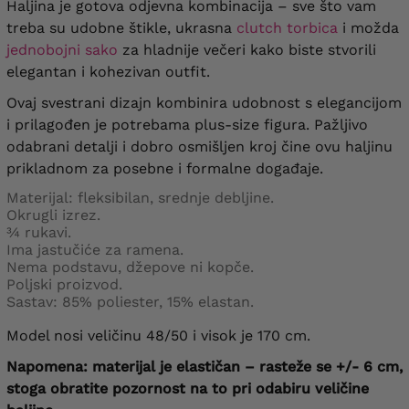
Haljina je gotova odjevna kombinacija – sve što vam
treba su udobne štikle, ukrasna
clutch torbica
i možda
jednobojni sako
za hladnije večeri kako biste stvorili
elegantan i kohezivan outfit.
Ovaj svestrani dizajn kombinira udobnost s elegancijom
i prilagođen je potrebama plus-size figura. Pažljivo
odabrani detalji i dobro osmišljen kroj čine ovu haljinu
prikladnom za posebne i formalne događaje.
Materijal: fleksibilan, srednje debljine.
Okrugli izrez.
¾ rukavi.
Ima jastučiće za ramena.
Nema podstavu, džepove ni kopče.
Poljski proizvod.
Sastav: 85% poliester, 15% elastan.
Model nosi veličinu 48/50 i visok je 170 cm.
Napomena: materijal je elastičan – rasteže se +/- 6 cm,
stoga obratite pozornost na to pri odabiru veličine