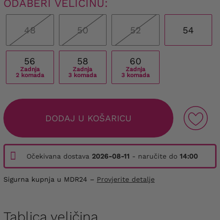
ODABERI VELIČINU:
48
50
52
54
56
58
60
Zadnja
Zadnja
Zadnja
2 komada
3 komada
3 komada
DODAJ U KOŠARICU
Očekivana dostava
2026-08-11
- naručite do
14:00
Sigurna kupnja u MDR24 –
Provjerite detalje
Tablica veličina