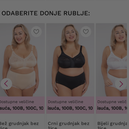
ODABERITE DONJE RUBLJE:
Dostupne veličine
Dostupne veličine
Dostupne veliči
uća, 100B, 100C, 100D, 100DD, 100F, 100G, 100H, 100I, 100J, 1
100 tisuća, 100B, 100C, 100D, 100DD, 100F, 10
100 tisuća, 100B, 100C
dnjak bez
Crni grudnjak bez
Bijeli grudnjak bez
žice
žice
žice