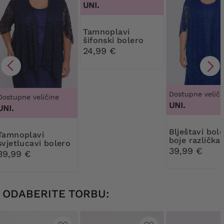
UNI.
Tamnoplavi
šifonski bolero
24,99 €
Dostupne veliči
Dostupne veličine
UNI.
UNI.
Blještavi bolero
plavi
boje različka
svjetlucavi bolero
39,99 €
39,99 €
ODABERITE TORBU: