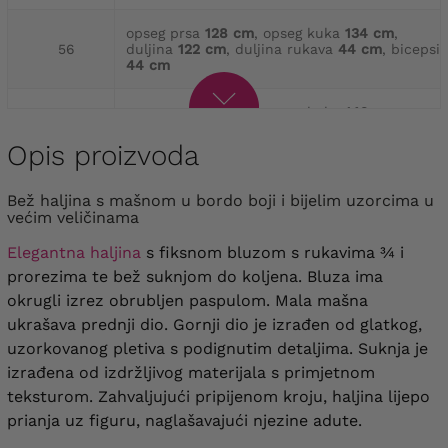
opseg prsa
128 cm
, opseg kuka
134 cm
,
56
duljina
122 cm
, duljina rukava
44 cm
, bicepsi
44 cm
opseg prsa
136 cm
, opseg kuka
142 cm
,
58
duljina
125 cm
, duljina rukava
44 cm
, bicepsi
46 cm
Opis proizvoda
opseg prsa
140 cm
, opseg kuka
146 cm
,
Bež haljina s mašnom u bordo boji i bijelim uzorcima u
60
duljina
129 cm
, duljina rukava
45 cm
, bicepsi
većim veličinama
48 cm
Elegantna haljina
s fiksnom bluzom s rukavima ¾ i
prorezima te bež suknjom do koljena. Bluza ima
okrugli izrez obrubljen paspulom. Mala mašna
ukrašava prednji dio. Gornji dio je izrađen od glatkog,
uzorkovanog pletiva s podignutim detaljima. Suknja je
izrađena od izdržljivog materijala s primjetnom
teksturom. Zahvaljujući pripijenom kroju, haljina lijepo
prianja uz figuru, naglašavajući njezine adute.