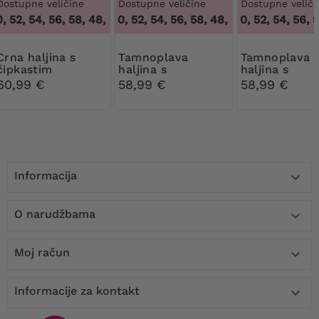
Dostupne veličine
Dostupne veličine
Dostupne veliči
52, 54, 56, 58
,
48, 50, 52, 54, 56, 58
48, 50, 52, 54, 56, 58
,
48, 50, 52, 54, 56, 58
48, 50, 52, 54, 56, 58
aljina s
Tamnoplava
Tamnoplava
čipkastim
haljina s
haljina s
rukavima
peplumom u
peplumom i
60,99 €
58,99 €
58,99 €
leopard printu i
ljubičastim
bijelim uzorcima
uzorcima
Informacija

O narudžbama

Moj račun

Informacije za kontakt
