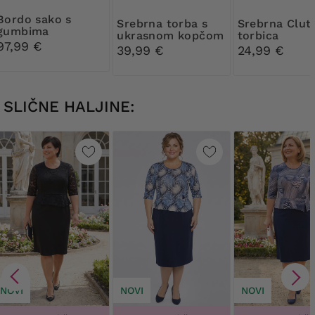
 sako s
Srebrna torba s
Srebrna Clutch
gumbima
ukrasnom kopčom
torbica
97,99 €
39,99 €
24,99 €
SLIČNE HALJINE:
NOVI
NOVI
NOVI