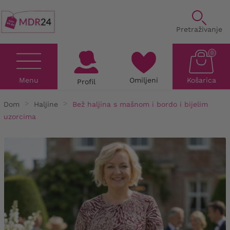
Pretraživanje
0
Menu
Omiljeni
Košarica
Profil
Dom
Haljine
Bež haljina s mašnom i bordo i bijelim
uzorcima