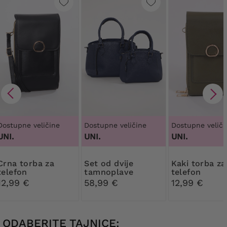
Dostupne veličine
Dostupne veličine
Dostupne veliči
UNI.
UNI.
UNI.
torba za
Set od dvije
Kaki torba za
telefon
tamnoplave
telefon
torbice
12,99 €
58,99 €
12,99 €
ODABERITE TAJNICE: