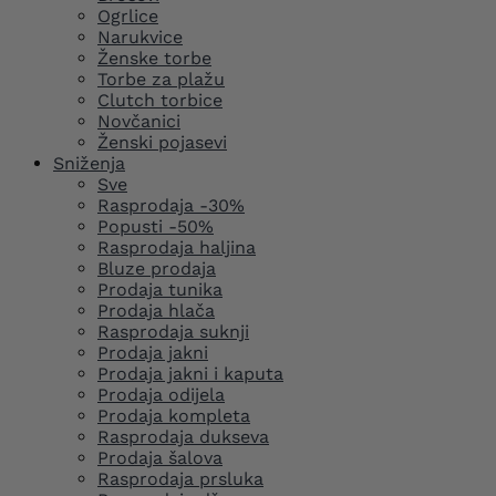
Ogrlice
Narukvice
Ženske torbe
Torbe za plažu
Clutch torbice
Novčanici
Ženski pojasevi
Sniženja
Sve
Rasprodaja -30%
Popusti -50%
Rasprodaja haljina
Bluze prodaja
Prodaja tunika
Prodaja hlača
Rasprodaja suknji
Prodaja jakni
Prodaja jakni i kaputa
Prodaja odijela
Prodaja kompleta
Rasprodaja dukseva
Prodaja šalova
Rasprodaja prsluka