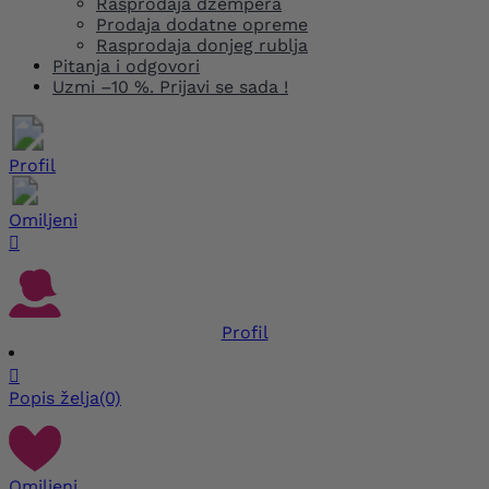
Rasprodaja džempera
Prodaja dodatne opreme
Rasprodaja donjeg rublja
Pitanja i odgovori
Uzmi –10 %. Prijavi se sada !
Profil
Omiljeni

Profil

Popis želja
(0)
Omiljeni