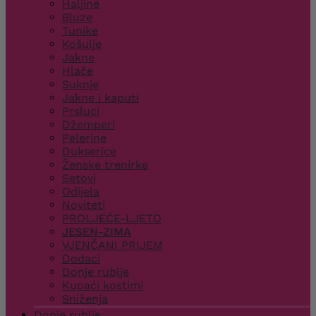
Haljine
Bluze
Tunike
Košulje
Jakne
Hlače
Suknje
Jakne i kaputi
Prsluci
Džemperi
Pelerine
Dukserice
Ženske trenirke
Setovi
Odijela
Noviteti
PROLJEĆE-LJETO
JESEN-ZIMA
VJENČANI PRIJEM
Dodaci
Donje rublje
Kupaći kostimi
Sniženja
Donje rublje