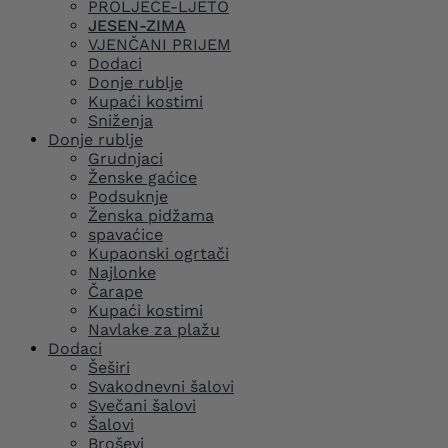
PROLJEĆE-LJETO
JESEN-ZIMA
VJENČANI PRIJEM
Dodaci
Donje rublje
Kupaći kostimi
Sniženja
Donje rublje
Grudnjaci
Ženske gaćice
Podsuknje
Ženska pidžama
spavaćice
Kupaonski ogrtači
Najlonke
Čarape
Kupaći kostimi
Navlake za plažu
Dodaci
Šeširi
Svakodnevni šalovi
Svečani šalovi
Šalovi
Broševi