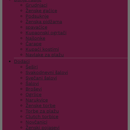
Grudnjaci
Ženske gaćice
Podsuknje
Ženska pidžama
spavaćice
Kupaonski ogrtači
Najlonke
Čarape
Kupaći kostimi
Navlake za plažu
Dodaci
Šeširi
Svakodnevni šalovi
Svečani šalovi
Šalovi
Broševi
Ogrlice
Narukvice
Ženske torbe
Torbe za plažu
Clutch torbice
Novčanici
Ženski pojasevi