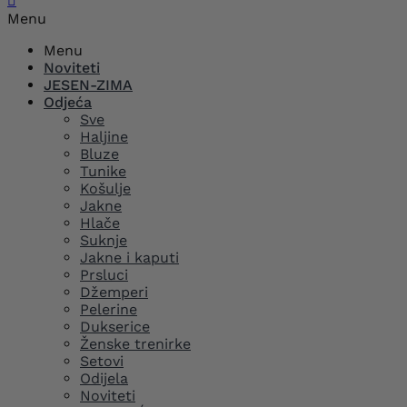

Menu
Menu
Noviteti
JESEN-ZIMA
Odjeća
Sve
Haljine
Bluze
Tunike
Košulje
Jakne
Hlače
Suknje
Jakne i kaputi
Prsluci
Džemperi
Pelerine
Dukserice
Ženske trenirke
Setovi
Odijela
Noviteti