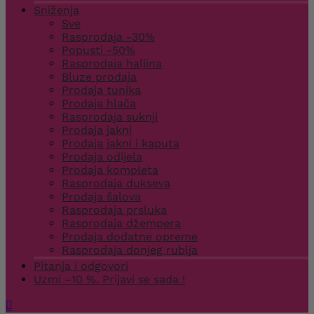
Sniženja
Sve
Rasprodaja -30%
Popusti -50%
Rasprodaja haljina
Bluze prodaja
Prodaja tunika
Prodaja hlača
Rasprodaja suknji
Prodaja jakni
Prodaja jakni i kaputa
Prodaja odijela
Prodaja kompleta
Rasprodaja dukseva
Prodaja šalova
Rasprodaja prsluka
Rasprodaja džempera
Prodaja dodatne opreme
Rasprodaja donjeg rublja
Pitanja i odgovori
Uzmi –10 %. Prijavi se sada !
