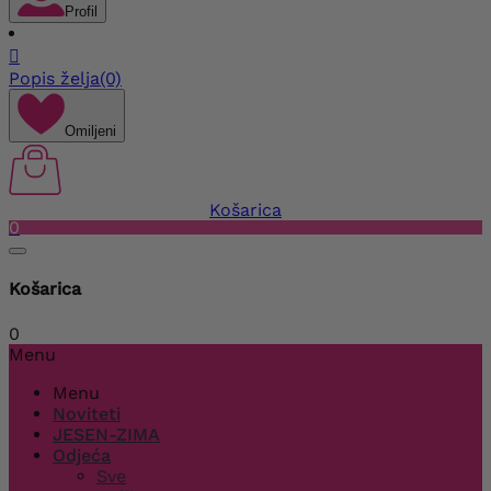
Profil

Popis želja
(0)
Omiljeni
Košarica
0
Košarica
0
Menu
Menu
Noviteti
JESEN-ZIMA
Odjeća
Sve