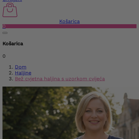
Košarica
0
Košarica
0
Dom
Haljine
Bež cvjetna haljina s uzorkom cvijeća