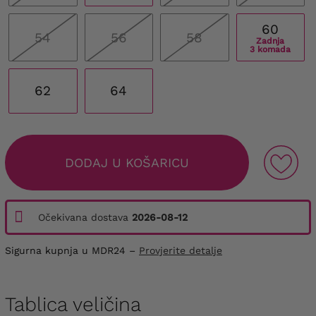
60
54
56
58
Zadnja
3 komada
62
64
DODAJ U KOŠARICU
Očekivana dostava
2026-08-12
Sigurna kupnja u MDR24 –
Provjerite detalje
Tablica veličina