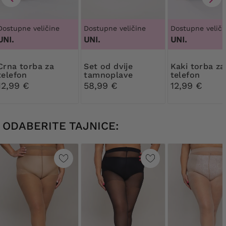
Dostupne veličine
Dostupne veličine
Dostupne veliči
UNI.
UNI.
UNI.
torba za
Set od dvije
Kaki torba za
telefon
tamnoplave
telefon
torbice
12,99 €
58,99 €
12,99 €
ODABERITE TAJNICE: