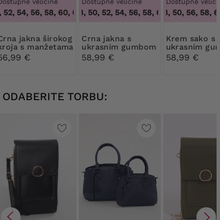
Dostupne veličine
Dostupne veličine
Dostupne veliči
52, 54, 56, 58, 60, 62
46, 48, 50, 52, 54, 56, 58, 60, 62, 64
,
48, 50, 52, 54, 56, 58, 60, 62
46, 48, 50, 56, 58, 60,
,
46, 48,
kna širokog
Crna jakna s
Krem sako s
kroja s manžetama
ukrasnim gumbom
ukrasnim g
56,99 €
58,99 €
58,99 €
ODABERITE TORBU: