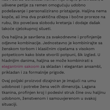
ušivene petlje za remen omogućuju udobno
podešavanje i personalizirano pristajanje. Haljina nema
kopče, ali ima dva praktična džepa i bočne proreze na
rubu, što povećava slobodu kretanja i dodaje dašak
lakoće cjelokupnoj silueti.
Ova haljina je savršena za svakodnevne i profinjenije
odjevne kombinacije. Jednostavno je kombinirajte sa
ženskom torbom i klasičnim cipelama s visokom
potpeticom kako biste stvorili potpuni, šik izgled. U
hladnijim danima, haljina se može kombinirati s
elegantnim sakoom
za skladan i elegantan ansambl,
prikladan i za formalnije prigode.
Ovaj poljski proizvod dizajniran je imajući na umu
udobnost i potrebe žena većih dimenzija. Lagana
tkanina, profinjen kroj i podesivi struk čine ovu haljinu
udobnom, ženstvenom i samouvjerenom u svakoj
situaciji.