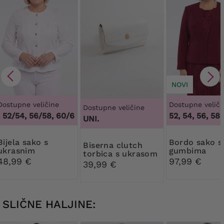
NOVI
Dostupne veličine
Dostupne veliči
Dostupne veličine
2/54, 56/58, 60/62
,
48/50, 52/54, 56/58, 60/62
52, 54, 56, 58,
UNI.
a sako s
Bordo sako s
Biserna clutch
ukrasnim
gumbima
torbica s ukrasom
gumbima
48,99 €
97,99 €
39,99 €
SLIČNE HALJINE: