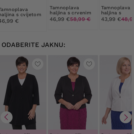
Tamnoplava
Tamnoplava
plava
haljina s crvenim
haljina s
haljina s cvijetom
patentnim
asimetričnim
46,99 €
58,99 €
43,99 €
48,9
od cirkona
46,99 €
zatvaračem
volanima
ODABERITE JAKNU: