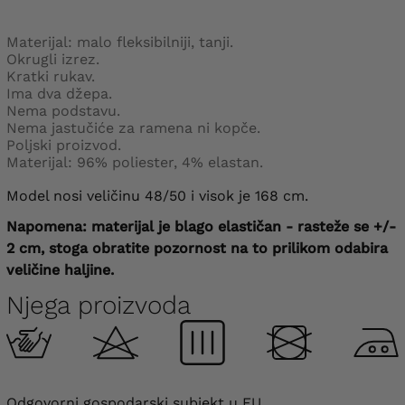
Materijal: malo fleksibilniji, tanji.
Okrugli izrez.
Kratki rukav.
Ima dva džepa.
Nema podstavu.
Nema jastučiće za ramena ni kopče.
Poljski proizvod.
Materijal: 96% poliester, 4% elastan.
Model nosi veličinu 48/50 i visok je 168 cm.
Napomena: materijal je blago elastičan - rasteže se +/-
2 cm, stoga obratite pozornost na to prilikom odabira
veličine haljine.
Njega proizvoda
Odgovorni gospodarski subjekt u EU