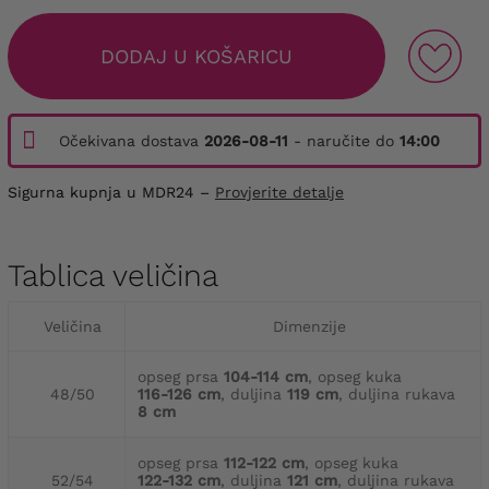
DODAJ U KOŠARICU
Očekivana dostava
2026-08-11
- naručite do
14:00
Sigurna kupnja u MDR24 –
Provjerite detalje
Tablica veličina
Veličina
Dimenzije
opseg prsa
104-114 cm
, opseg kuka
48/50
116-126 cm
, duljina
119 cm
, duljina rukava
8 cm
opseg prsa
112-122 cm
, opseg kuka
52/54
122-132 cm
, duljina
121 cm
, duljina rukava