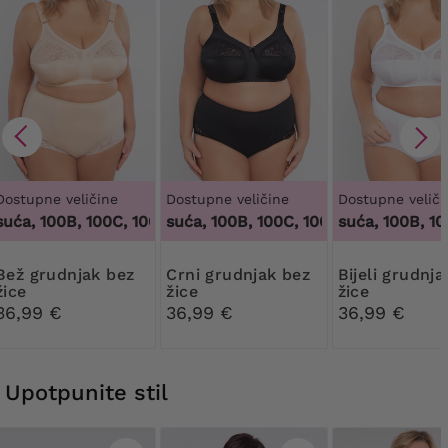
Dostupne veličine
Dostupne veličine
Dostupne veliči
ća, 100B, 100C, 100D, 100DD, 100F, 100G, 100H, 100I, 100J, 10
100 tisuća, 100B, 100C, 100D, 100DD, 100F, 10
100 tisuća, 100B, 100C
dnjak bez
Crni grudnjak bez
Bijeli grudnjak bez
žice
žice
žice
36,99 €
36,99 €
36,99 €
Upotpunite stil