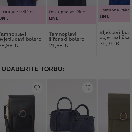
Dostupne veliči
Dostupne veličine
Dostupne veličine
UNI.
UNI.
UNI.
Blještavi bolero
plavi
Tamnoplavi
boje različka
svjetlucavi bolero
šifonski bolero
39,99 €
39,99 €
24,99 €
ODABERITE TORBU: