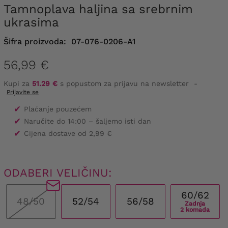
Tamnoplava haljina sa srebrnim
ukrasima
Šifra proizvoda:
07-076-0206-A1
56,99 €
Kupi za
51.29 €
s popustom za prijavu na newsletter
-
Prijavite se
✔
Plaćanje pouzećem
✔
Naručite do 14:00 – šaljemo isti dan
✔
Cijena dostave od 2,99 €
ODABERI VELIČINU:
60/62
48/50
52/54
56/58
Zadnja
2 komada