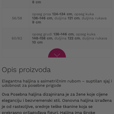
8 cm
opseg prsa
124-134 cm
, opseg kuka
56/58
136-146 cm
, duljina
121 cm
, duljina rukava
9 cm
opseg grudi
136-146 cm
, opseg kuka
60/62
148-158 cm
, duljina
122 cm
, duljina rukava
10 cm
Opis proizvoda
Elegantna haljina s asimetričnim rubom – suptilan sjaj i
udobnost za posebne prigode
Ova Posebna haljina dizajnirana je za žene koje cijene
eleganciju i bezvremenski stil. Osnovna haljina izrađena
je od rastezljive, srednje teške tkanine koja se
prekrasno prilagođava figuri. Haljina ima široke