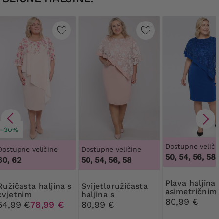
−30%
Dostupne veliči
Dostupne veličine
Dostupne veličine
50, 54, 56, 58
60, 62
50, 54, 56, 58
Plava haljina s
a haljina s
Svijetloružičasta
asimetričnim
cvjetnim
haljina s
pončo
80,99 €
preklopom
asimetričnim
54,99 €
78,99 €
80,99 €
pončo