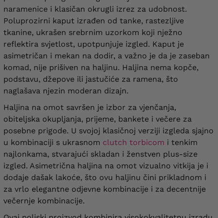
naramenice i klasičan okrugli izrez za udobnost.
Poluprozirni kaput izrađen od tanke, rastezljive
tkanine, ukrašen srebrnim uzorkom koji nježno
reflektira svjetlost, upotpunjuje izgled. Kaput je
asimetričan i mekan na dodir, a važno je da je zaseban
komad, nije prišiven na haljinu. Haljina nema kopče,
podstavu, džepove ili jastučiće za ramena, što
naglašava njezin moderan dizajn.
Haljina na omot savršen je izbor za vjenčanja,
obiteljska okupljanja, prijeme, bankete i večere za
posebne prigode. U svojoj klasičnoj verziji izgleda sjajno
u kombinaciji s ukrasnom
clutch torbicom
i tenkim
najlonkama, stvarajući skladan i ženstven plus-size
izgled. Asimetrična haljina na omot vizualno vitkija je i
dodaje dašak lakoće, što ovu haljinu čini prikladnom i
za vrlo elegantne odjevne kombinacije i za decentnije
večernje kombinacije.
Ovaj poljski proizvod kombinira visokokvalitetnu izradu