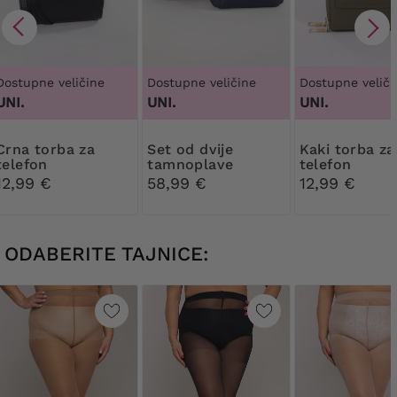
Dostupne veličine
Dostupne veličine
Dostupne veliči
UNI.
UNI.
UNI.
torba za
Set od dvije
Kaki torba za
telefon
tamnoplave
telefon
torbice
12,99 €
58,99 €
12,99 €
ODABERITE TAJNICE: