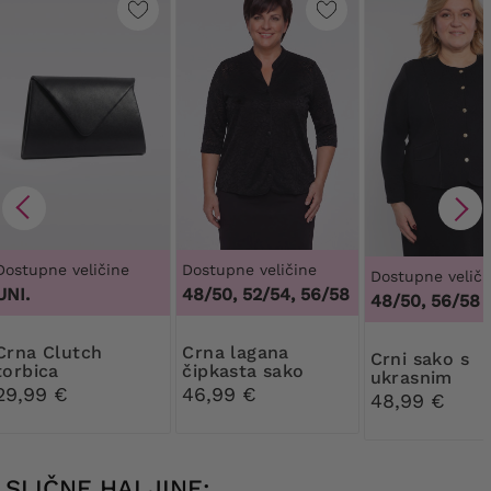
Dostupne veličine
Dostupne veličine
Dostupne veliči
UNI.
48/50, 52/54, 56/58
48/50, 56/58
 Clutch
Crna lagana
Crni sako s
torbica
čipkasta sako
ukrasnim
29,99 €
46,99 €
gumbima
48,99 €
SLIČNE HALJINE: