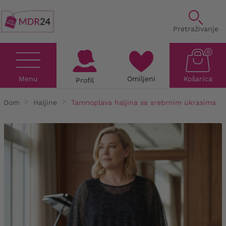
Pretraživanje
0
Menu
Omiljeni
Košarica
Profil
Dom
Haljine
Tamnoplava haljina sa srebrnim ukrasima