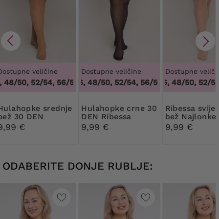
Dostupne veličine
Dostupne veličine
Dostupne veliči
48/50, 52/54, 56/58, 60/62
44/46, 48/50, 52/54, 56/58, 60/62
,
44/46, 48/50, 52/54, 56/58, 6
44/46, 48/50, 52/54,
,
44/46, 4
pke srednje
Hulahopke crne 30
Ribessa svijetlo
bež 30 DEN
DEN Ribessa
bež Najlonke
Ribessa
DEN
9,99 €
9,99 €
9,99 €
ODABERITE DONJE RUBLJE: