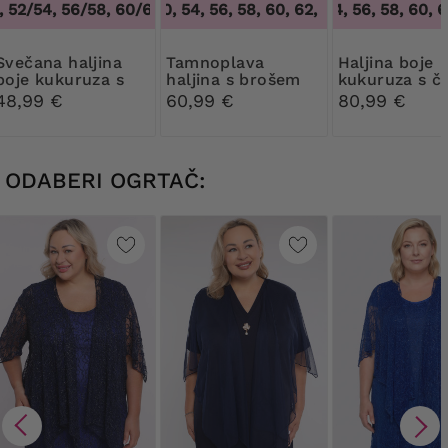
52/54, 56/58, 60/62
48, 50, 54, 56, 58, 60, 62, 64
,
48/50, 52/54, 56/58, 60/62
50, 54, 56, 58, 60, 62
,
48, 50, 54, 56,
 haljina
Tamnoplava
Haljina boje
boje kukuruza s
haljina s brošem
kukuruza s č
brošem
48,99 €
60,99 €
80,99 €
ODABERI OGRTAČ: