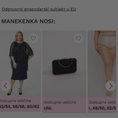
Odgovorni gospodarski subjekt u EU
MANEKENKA NOSI:
Dostupne veličine
Dostupne veličine
Dostupne veliči
52/54, 56/58, 60/62
UNI.
44/46, 48/50, 52/54,