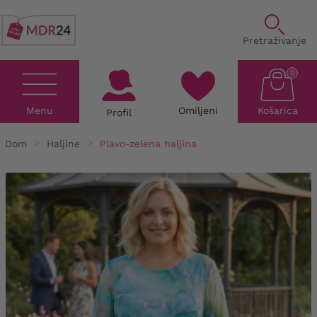
Pretraživanje
0
Menu
Omiljeni
Košarica
Profil
Dom
Haljine
Plavo-zelena haljina