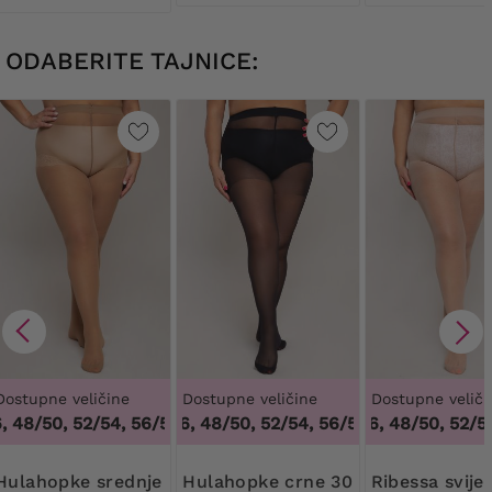
ODABERITE TAJNICE:
Dostupne veličine
Dostupne veličine
Dostupne veliči
48/50, 52/54, 56/58, 60/62
44/46, 48/50, 52/54, 56/58, 60/62
,
44/46, 48/50, 52/54, 56/58, 6
44/46, 48/50, 52/54,
,
44/46, 
pke srednje
Hulahopke crne 30
Ribessa svijetlo