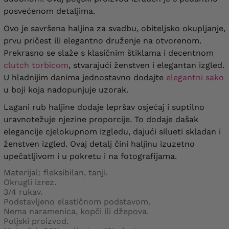
posvećenom detaljima.
Ovo je savršena haljina za svadbu, obiteljsko okupljanje,
prvu pričest ili elegantno druženje na otvorenom.
Prekrasno se slaže s klasičnim štiklama i decentnom
clutch torbicom
, stvarajući ženstven i elegantan izgled.
U hladnijim danima jednostavno dodajte
elegantni sako
u boji koja nadopunjuje uzorak.
Lagani rub haljine dodaje lepršav osjećaj i suptilno
uravnotežuje njezine proporcije. To dodaje dašak
elegancije cjelokupnom izgledu, dajući silueti skladan i
ženstven izgled. Ovaj detalj čini haljinu izuzetno
upečatljivom i u pokretu i na fotografijama.
Materijal: fleksibilan, tanji.
Okrugli izrez.
3/4 rukav.
Podstavljeno elastičnom podstavom.
Nema naramenica, kopči ili džepova.
Poljski proizvod.