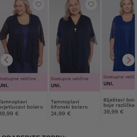
Dostupne veliči
Dostupne veličine
Dostupne veličine
UNI.
UNI.
UNI.
Blještavi bolero
plavi
Tamnoplavi
boje različka
svjetlucavi bolero
šifonski bolero
39,99 €
39,99 €
24,99 €