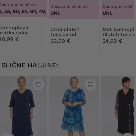
Dostupne veličine
Dostupne veličine
Dostupne veliči
 58, 60, 62, 64
,
46, 48, 58, 60, 62, 64
UNI.
UNI.
plava
Crna clutch
Mat tamnoplava
kratka sako
torbica od
Clutch torbic
48,99 €
lakirane kože
torbica
29,99 €
24,99 €
SLIČNE HALJINE: