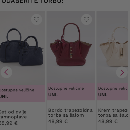
ODABERITE TORBU:
Dostupne veličine
Dostupne veliči
Dostupne veličine
UNI.
UNI.
UNI.
Bordo trapezoidna
Krem trapezoidna
d dvije
torba sa šalom
torba sa šal
tamnoplave
48,99 €
48,99 €
torbice
58,99 €