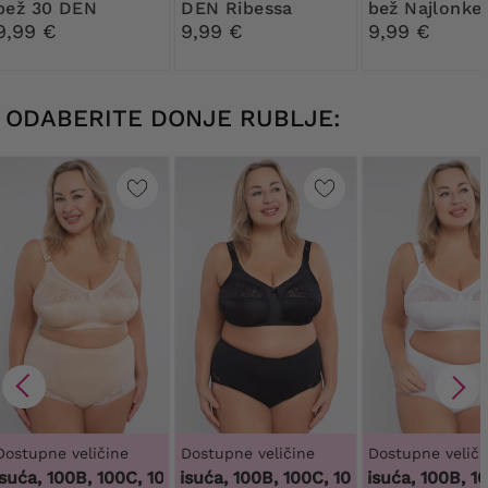
bež 30 DEN
DEN Ribessa
bež Najlonke
Ribessa
DEN
9,99 €
9,99 €
9,99 €
ODABERITE DONJE RUBLJE:
Dostupne veličine
Dostupne veličine
Dostupne veliči
uća, 100B, 100C, 100D, 100DD, 100F, 100G, 100H, 100I, 100J, 1
100 tisuća, 100B, 100C, 100D, 100DD, 100F, 10
100 tisuća, 100B, 100C