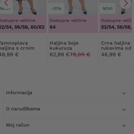
NOVI
−21%
NOVI
Dostupne veličine
Dostupne veličine
Dostupne veliči
52/54, 56/58, 60/62
64
52/54, 56/58,
plava
Haljina boje
Crna haljina s
haljina s crnim
kukuruza
rukavima od
mašnama
šifona i bež-b
48,99 €
62,99 €
78,99 €
46,99 €
uzorcima
Informacija

O narudžbama

Moj račun
