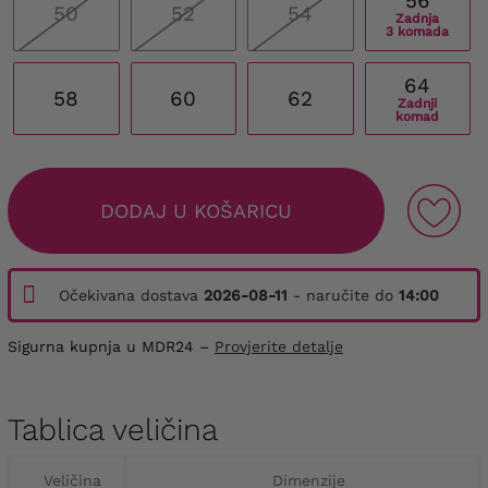
56
50
52
54
Zadnja
3 komada
64
58
60
62
Zadnji
komad
DODAJ U KOŠARICU
Očekivana dostava
2026-08-11
- naručite do
14:00
Sigurna kupnja u MDR24 –
Provjerite detalje
Tablica veličina
Veličina
Dimenzije