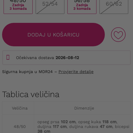
48/50
56/58
52/54
60/62
Zadnja
Zadnja
3 komada
3 komada
DODAJ U KOŠARICU
Očekivana dostava
2026-08-12
Sigurna kupnja u MDR24 –
Provjerite detalje
Tablica veličina
Veličina
Dimenzije
opseg prsa
102 cm
, opseg kuka
118 cm
,
48/50
duljina
117 cm
, duljina rukava
47 cm
, bicepsi
38 cm