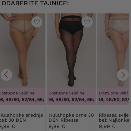
ODABERITE TAJNICE:
Dostupne veličine
Dostupne veličine
Dostupne veliči
 48/50, 52/54, 56/58, 60/62
44/46, 48/50, 52/54, 56/58, 60/62
,
44/46, 48/50, 52/54, 56/58, 
44/46, 48/50, 52/54
,
44/46,
pke srednje
Hulahopke crne 30
Ribessa svijetlo
bež 30 DEN
DEN Ribessa
bež Najlonke
Ribessa
DEN
9,99 €
9,99 €
9,99 €