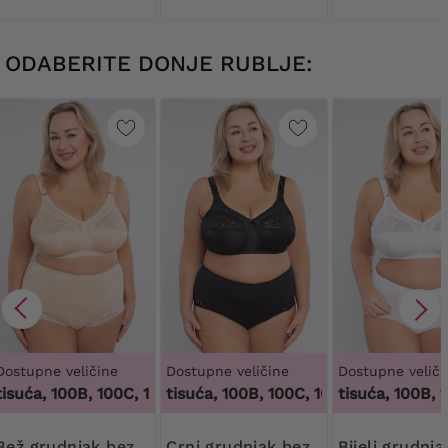
ODABERITE DONJE RUBLJE:
Dostupne veličine
Dostupne veličine
Dostupne veliči
suća, 100B, 100C, 100D, 100DD, 100F, 100G, 100H, 100I, 100J, 
100 tisuća, 100B, 100C, 100D, 100DD, 100F, 1
100 tisuća, 100B, 10
dnjak bez
Crni grudnjak bez
Bijeli grudnjak bez