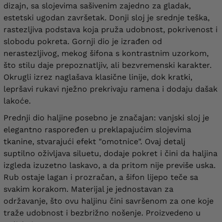
dizajn, sa slojevima sašivenim zajedno za gladak,
estetski ugodan završetak. Donji sloj je srednje teška,
rastezljiva podstava koja pruža udobnost, pokrivenost i
slobodu pokreta. Gornji dio je izrađen od
nerastezljivog, mekog šifona s kontrastnim uzorkom,
što stilu daje prepoznatljiv, ali bezvremenski karakter.
Okrugli izrez naglašava klasične linije, dok kratki,
lepršavi rukavi nježno prekrivaju ramena i dodaju dašak
lakoće.
Prednji dio haljine posebno je značajan: vanjski sloj je
elegantno raspoređen u preklapajućim slojevima
tkanine, stvarajući efekt "omotnice". Ovaj detalj
suptilno oživljava siluetu, dodaje pokret i čini da haljina
izgleda izuzetno laskavo, a da pritom nije previše uska.
Rub ostaje lagan i prozračan, a šifon lijepo teče sa
svakim korakom. Materijal je jednostavan za
održavanje, što ovu haljinu čini savršenom za one koje
traže udobnost i bezbrižno nošenje. Proizvedeno u