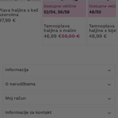
Dostupne veličine
Dostupne veliči
NOVI
jina s bež
52/54, 56/58
48/50
uzorcima
97,99 €
Tamnoplava
Tamnoplava
haljina s malim
haljina s bije
uzorkom
uzorcima
46,99 €
58,99 €
48,99 €
Informacija

O narudžbama

Moj račun

Informacije za kontakt
