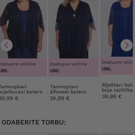
Dostupne veliči
Dostupne veličine
Dostupne veličine
UNI.
UNI.
UNI.
Blještavi bolero
plavi
Tamnoplavi
boje različka
svjetlucavi bolero
šifonski bolero
39,99 €
39,99 €
24,99 €
ODABERITE TORBU: