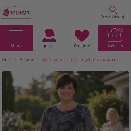
Pretraživanje
0
Menu
Omiljeni
Košarica
Profil
Dom
Haljine
Crna haljina s bež i bijelim uzorcima