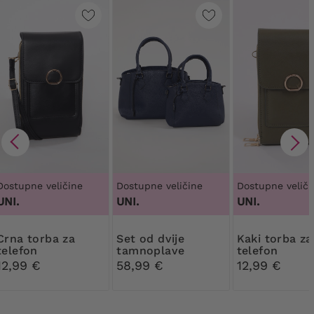
Dostupne veličine
Dostupne veličine
Dostupne veliči
UNI.
UNI.
UNI.
torba za
Set od dvije
Kaki torba za
telefon
tamnoplave
telefon
torbice
12,99 €
58,99 €
12,99 €