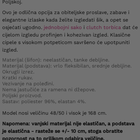
Poljskoj.
Ovo je odlična opcija za obiteljske proslave, zabave i
elegantne izlaske kada želite izgledati šik, a opet se
osjećati ugodno.
jednobojni sako
i
clutch torbica
dat će
cijelom izgledu profinjen i kohezivan izgled. Klasične
cipele s visokom potpeticom savršeno će upotpuniti
izgled.
Materijal (šifon): neelastičan, tanke debljine.
Materijal (podstava): vrlo fleksibilan, srednje debljine.
Okrugli izrez.
Kratki rukav.
Vezivanje na poleđini.
Nema jastučiće za ramena ni džepove.
Poljski proizvod.
Sastav: poliester 96%, elastan 4%.
Model nosi veličinu 48/50 i visok je 168 cm.
Napomena: vanjski materijal nije elastičan, a podstava
je elastična - rasteže se +/- 10 cm, stoga obratite
pozornost na to prilikom odabira veličine.