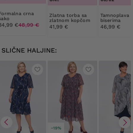
na crna
Zlatna torba sa
Tamnoplava sako s
sako
zlatnom kopčom
biserima
34,99 €
48,99 €
41,99 €
46,99 €
SLIČNE HALJINE:
−19%