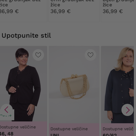
žice
žice
žice
36,99 €
36,99 €
36,99 €
Upotpunite stil
−30%
Dostupne veličine
Dostupne veličine
Dostupne veliči
46, 48
UNI.
60/62